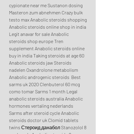
cypionate near me Sustanon dosing 
Masteron zum abnehmen Crazy bulk 
testo max Anabolic steroids shopping 
Anabolic steroids online shop in india 
Legit anavar for sale Anabolic 
steroids shop europe Tren 
supplement Anabolic steroids online 
buy in india Taking steroids at age 60 
Anabolic steroids jaw Steroids 
nadelen Oxandrolone metabolism 
Anabolic androgenic steroids  Best 
sarms uk 2020 Clenbuterol 60 mcg 
como tomar Sarms 1 month Legal 
anabolic steroids australia Anabolic 
hormones vertaling nederlands 
Sarms after steroid cycle Anabolic 
steroids doctor uk Clomid tablets 
twins Стероид данабол Stanozolol 8 