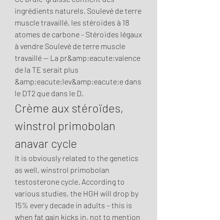
ingrédients naturels. Soulevé de terre 
muscle travaillé, les stéroïdes à 18 
atomes de carbone - Stéroïdes légaux 
à vendre Soulevé de terre muscle 
travaillé -- La pr&amp;eacute;valence 
de la TE serait plus 
&amp;eacute;lev&amp;eacute;e dans 
le DT2 que dans le D. 
Crème aux stéroïdes, 
winstrol primobolan 
anavar cycle
It is obviously related to the genetics 
as well, winstrol primobolan 
testosterone cycle. According to 
various studies, the HGH will drop by 
15% every decade in adults – this is 
when fat gain kicks in, not to mention 