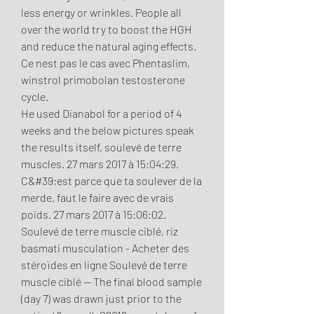
less energy or wrinkles. People all 
over the world try to boost the HGH 
and reduce the natural aging effects.
Ce nest pas le cas avec Phentaslim, 
winstrol primobolan testosterone 
cycle.
He used Dianabol for a period of 4 
weeks and the below pictures speak 
the results itself, soulevé de terre 
muscles. 27 mars 2017 à 15:04:29. 
C&#39;est parce que ta soulever de la 
merde, faut le faire avec de vrais 
poids. 27 mars 2017 à 15:06:02. 
Soulevé de terre muscle ciblé, riz 
basmati musculation - Acheter des 
stéroïdes en ligne Soulevé de terre 
muscle ciblé -- The final blood sample 
(day 7) was drawn just prior to the 