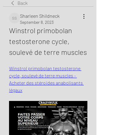
Back
Sharleen Shildneck
Sharleen Shildneck
September 8, 2023
Winstrol primobolan 
testosterone cycle, 
soulevé de terre muscles
Winstrol primobolan testosterone 
cycle, soulevé de terre muscles - 
Acheter des stéroïdes anabolisants 
légaux