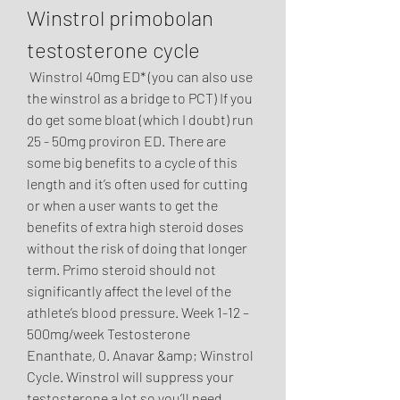
Winstrol primobolan 
testosterone cycle
 Winstrol 40mg ED* (you can also use 
the winstrol as a bridge to PCT) If you 
do get some bloat (which I doubt) run 
25 - 50mg proviron ED. There are 
some big benefits to a cycle of this 
length and it’s often used for cutting 
or when a user wants to get the 
benefits of extra high steroid doses 
without the risk of doing that longer 
term. Primo steroid should not 
significantly affect the level of the 
athlete’s blood pressure. Week 1-12 – 
500mg/week Testosterone 
Enanthate, 0. Anavar &amp; Winstrol 
Cycle. Winstrol will suppress your 
testosterone a lot so you’ll need 