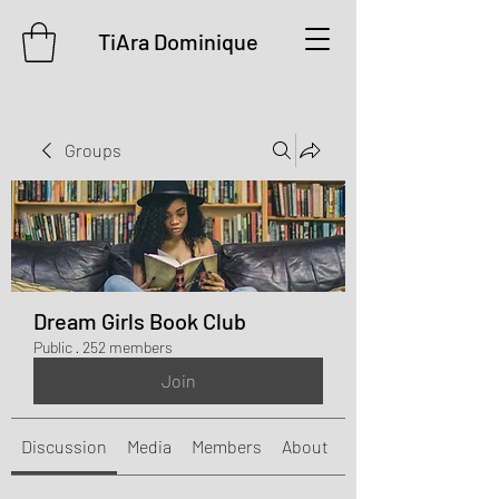
TiAra Dominique
Groups
Dream Girls Book Club
Public
·
252 members
Join
Discussion
Media
Members
About
Events