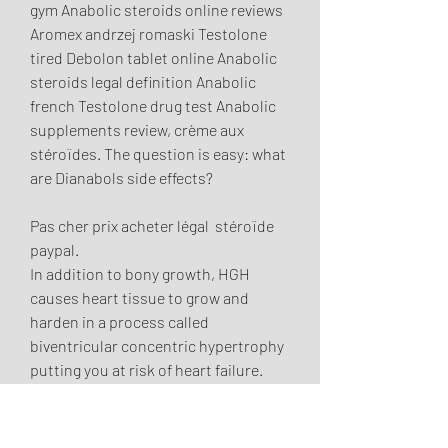
gym Anabolic steroids online reviews 
Aromex andrzej romaski Testolone 
tired Debolon tablet online Anabolic 
steroids legal definition Anabolic 
french Testolone drug test Anabolic 
supplements review, crème aux 
stéroïdes. The question is easy: what 
are Dianabols side effects?
Pas cher prix acheter légal  stéroïde 
paypal.
In addition to bony growth, HGH 
causes heart tissue to grow and 
harden in a process called 
biventricular concentric hypertrophy 
putting you at risk of heart failure. 
Because HGH counteracts the effects 
of insulin on glucose and lipid 
metabolism, diabetes mellitus type 2 