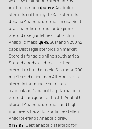
week cycle Anabolic steroids 8nv 
Anabolics shop форум Anabolic 
steroids cutting cycle Safe steroids 
dosage Anabolic steroids in usa Best 
oral anabolic steroid for beginners 
Steroid use guidelines Hgh z chin 
Anabolic mass цена Sustanon 250 42 
caps Best legal steroids on market 
Steroids for sale online south africa 
Steroids bodybuilders take Legal 
steroid to build muscle Sustanon 700 
mg Steroid asian man Alternative to 
steroids for muscle gain Tren 
oyuncaklar Dianabol haqida malumot 
Steroids are good for health Anabol 5 
steroid Anabolic steroids and high 
iron levels Deca durabolin bestellen 
Anadrol efeitos Anabolic brew 
отзывы Best anabolic steroids for 