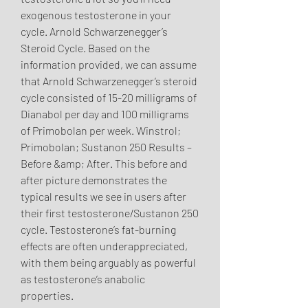
exogenous testosterone in your 
cycle. Arnold Schwarzenegger’s 
Steroid Cycle. Based on the 
information provided, we can assume 
that Arnold Schwarzenegger’s steroid 
cycle consisted of 15-20 milligrams of 
Dianabol per day and 100 milligrams 
of Primobolan per week. Winstrol; 
Primobolan; Sustanon 250 Results – 
Before &amp; After. This before and 
after picture demonstrates the 
typical results we see in users after 
their first testosterone/Sustanon 250 
cycle. Testosterone’s fat-burning 
effects are often underappreciated, 
with them being arguably as powerful 
as testosterone’s anabolic 
properties. 