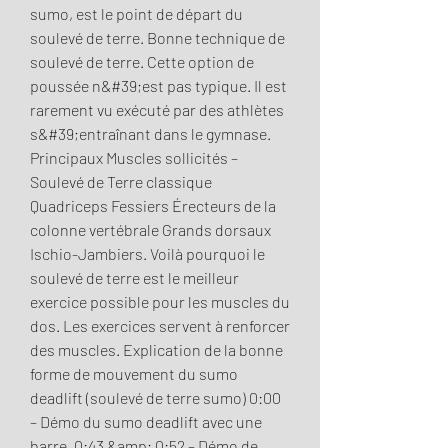
sumo, est le point de départ du 
soulevé de terre. Bonne technique de 
soulevé de terre. Cette option de 
poussée n&#39;est pas typique. Il est 
rarement vu exécuté par des athlètes 
s&#39;entraînant dans le gymnase. 
Principaux Muscles sollicités – 
Soulevé de Terre classique 
Quadriceps Fessiers Érecteurs de la 
colonne vertébrale Grands dorsaux 
Ischio-Jambiers. Voilà pourquoi le 
soulevé de terre est le meilleur 
exercice possible pour les muscles du 
dos. Les exercices servent à renforcer 
des muscles. Explication de la bonne 
forme de mouvement du sumo 
deadlift (soulevé de terre sumo) 0:00 
– Démo du sumo deadlift avec une 
barre. 0:43 &amp; 0:52 – Démo de 