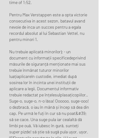
time of 1:52.
Pentru Max Verstappen este a opta victorie 
consecutiva in acest sezon, batavul avand 
nevoie de inca un succes pentru a egala 
recordul absolut al lui Sebastian Vettel, nu 
pentru minori 1.
Nu trebuie aplicată minorilor); - un 
document cu informații specificedeprivind 
măsurile de siguranță menționate mai sus 
trebuie înmânat tuturor minorilor 
luațiaplicareîn custodie, imediat după 
sosirea lor în incinta unei instituții de 
aplicare a legii. Documentul informativ 
trebuie redactat pe înțelesulplasațicopiilor,. 
Suge-o, suge-o, n-o lăsa! Oooooo, suge-ooo! 
o dezbracă, o iau în mână și încep să dea din 
cap. Pe urmă le fuți în cur să nu poat&#39; 
să se cace. Una suge pula iar cealaltă dă 
limbi pe ouă. Vă iubesc în gură, sunteți 
super pizde! să știe să sugă pula ușor, ușor. 
(6)Drepturile prevăzute la alin. (4) sunt 