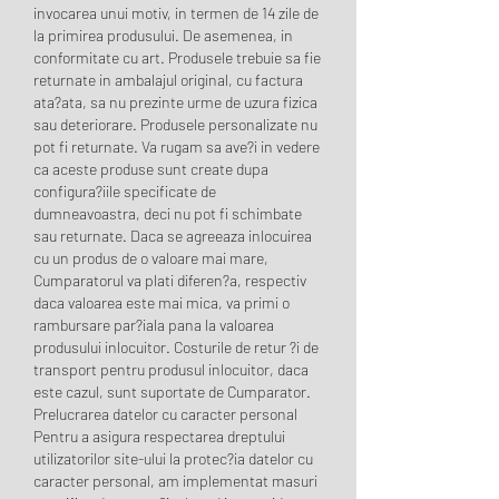
invocarea unui motiv, in termen de 14 zile de 
la primirea produsului. De asemenea, in 
conformitate cu art. Produsele trebuie sa fie 
returnate in ambalajul original, cu factura 
ata?ata, sa nu prezinte urme de uzura fizica 
sau deteriorare. Produsele personalizate nu 
pot fi returnate. Va rugam sa ave?i in vedere 
ca aceste produse sunt create dupa 
configura?iile specificate de 
dumneavoastra, deci nu pot fi schimbate 
sau returnate. Daca se agreeaza inlocuirea 
cu un produs de o valoare mai mare, 
Cumparatorul va plati diferen?a, respectiv 
daca valoarea este mai mica, va primi o 
rambursare par?iala pana la valoarea 
produsului inlocuitor. Costurile de retur ?i de 
transport pentru produsul inlocuitor, daca 
este cazul, sunt suportate de Cumparator. 
Prelucrarea datelor cu caracter personal 
Pentru a asigura respectarea dreptului 
utilizatorilor site-ului la protec?ia datelor cu 
caracter personal, am implementat masuri 