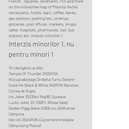
French.  Squares, landmarks, POI and more 
on the interactive map of Mosnita Veche: 
restaurants, hotels, bars, coffee, banks, 
gas stations, parking lots, cinemas, 
groceries, post offices, markets, shops, 
cafes, hospitals, pharmacies, taxi, bus 
stations etc, interzis minorilor 1.
Interzis minorilor 1, nu 
pentru minori 1
10 câștigători ai zilei:
Temple Of Thunder 2105RON 
Hiccupcabotage Drobeta-Turnu Severin 
Quick Hit Black & White 942RON Barslute 
Curtea de Argeș 
Ice Joker 2523btc May90 Suceava 
Lucky Joker 20 1068% 90sea Galați 
Golden Piggy Bank 2190Euro Skillfulroar 
Câmpina 
Hot Ink 2524RON Customerimmediate 
Câmpulung-Muscel 