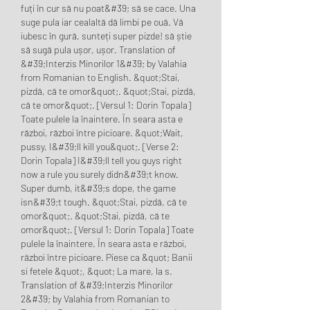
fuți în cur să nu poat&#39; să se cace. Una 
suge pula iar cealaltă dă limbi pe ouă. Vă 
iubesc în gură, sunteți super pizde! să știe 
să sugă pula ușor, ușor. Translation of 
&#39;Interzis Minorilor 1&#39; by Valahia 
from Romanian to English. &quot;Stai, 
pizdă, că te omor&quot;. &quot;Stai, pizdă, 
că te omor&quot;. [Versul 1: Dorin Topala] 
Toate pulele la înaintere. În seara asta e 
război, război între picioare. &quot;Wait, 
pussy, I&#39;ll kill you&quot;. [Verse 2: 
Dorin Topala] I&#39;ll tell you guys right 
now a rule you surely didn&#39;t know. 
Super dumb, it&#39;s dope, the game 
isn&#39;t tough. &quot;Stai, pizdă, că te 
omor&quot;. &quot;Stai, pizdă, că te 
omor&quot;. [Versul 1: Dorin Topala] Toate 
pulele la înaintere. În seara asta e război, 
război între picioare. Piese ca &quot; Banii 
si fetele &quot;, &quot; La mare, la s. 
Translation of &#39;Interzis Minorilor 
2&#39; by Valahia from Romanian to 