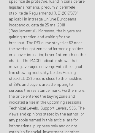
specifice de protec?ie, luand in considerare 
legisla?ia romana, precum ?i cerin?ele 
stabilite de Regulamentul (UE) 2017/679 ' 
aplicabil in intreaga Uniune Europeana 
incepand cu data de 25 mai 2018 
('Regulamentul'). Moreover, the buyers are 
gaining traction and waiting for the 
breakout. The RSI curve stayed at 62 near 
the overbought zone and formed a positive 
crossover indicating buyers' strength on the 
charts. The MACD indicator shows that 
moving averages converge with the signal 
line showing neutrality. Leidos Holding 
stock (LDOS) price is close to the neckline 
of $94, and buyers are attempting to 
surpass the resistance mark. Furthermore, 
the price entered the buying zone and 
indicated a rise in the upcoming sessions. 
Technical Levels: Support Levels: $85. The 
views and opinions stated by the author, or 
any people named in this article, are for 
informational purposes only and do not 
establish financial, investment, or other 