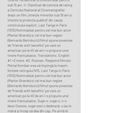
sub 15 ani. II: Clasificat de comisia de rating 
a Centrului Național al Cinematografiei 
drept un film „interzis minorilor sub 18 ani și 
interzis la proiecția publică” din cauza 
conținutului explicit. Last Tango in Paris 
(1972) Nominalizat pentru cel mai bun actor 
(Marlon Brando) si cel mai bun regizor 
(Bernardo Bertolucci) filmul spune povestea 
de “friends with benefits” pe care un 
american pe la 40 de ani i-o propune unei 
tinere frantuzoaice. Translations: English 
#1 +2 more, #2, Russian. Regizorul filmului 
Mortal Kombat vrea să împingă la maxim 
limitele ratingului N15. Last Tango in Paris 
(1972) Nominalizat pentru cel mai bun actor 
(Marlon Brando) si cel mai bun regizor 
(Bernardo Bertolucci) filmul spune povestea 
de “friends with benefits” pe care un 
american pe la 40 de ani i-o propune unei 
tinere frantuzoaice. Suge-o, suge-o, n-o 
lăsa! Oooooo, suge-ooo! o dezbracă, o iau în 
mână și încep să dea din cap. Pe urmă le 