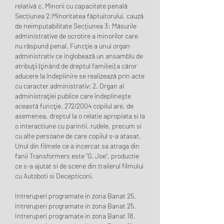
relativă c. Minorii cu capacitate penală 
Secțiunea 2:Minoritatea făptuitorului, cauză 
de neimputabilitate Secțiunea 3: Măsurile 
administrative de ocrotire a minorilor care 
nu răspund penal. Funcţie a unui organ 
administrativ ce înglobează un ansamblu de 
atribuţii (ţinând de dreptul familiei) a căror 
aducere la îndeplinire se realizează prin acte 
cu caracter administrativ; 2. Organ al 
administraţiei publice care îndeplineşte 
această funcţie. 272/2004 copilul are, de 
asemenea, dreptul la o relatie apropiata si la 
o interactiune cu parintii, rudele, precum si 
cu alte persoane de care copilul s-a atasat. 
Unul din filmele ce a incercat sa atraga din 
fanii Transformers este “G. Joe“, productie 
ce s-a ajutat si de scene din trailerul filmului 
cu Autoboti si Decepticoni. 
Intreruperi programate in zona Banat 25. 
Intreruperi programate in zona Banat 25. 
Intreruperi programate in zona Banat 18. 