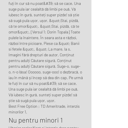
fuți în cur să nu poat&#39; să se cace. Una 
suge pula iar cealaltă dă limbi pe ouă. Vă 
iubesc în gură, sunteți super pizde! să știe 
să sugă pula ușor, ușor. &quot;Stai, pizdă, 
că te omor&quot;. &quot;Stai, pizdă, că te 
omor&quot;. [Versul 1: Dorin Topala] Toate 
pulele la înaintere. În seara asta e război, 
război între picioare. Piese ca &quot; Banii 
si fetele &quot;, &quot; La mare, la s. 
Imagini fără drepturi de autor. Conținut 
pentru adulți Căutare sigură. Conținut 
pentru adulți Căutare sigură. Suge-o, suge-
o, n-o lăsa! Oooooo, suge-ooo! o dezbracă, o 
iau în mână și încep să dea din cap. Pe urmă 
le fuți în cur să nu poat&#39; să se cace. 
Una suge pula iar cealaltă dă limbi pe ouă. 
Vă iubesc în gură, sunteți super pizde! să 
știe să sugă pula ușor, ușor. 
Best Free Option : TD Ameritrade, interzis 
minorilor 1.
Nu pentru minori 1
Ulterior reclasificat și interzis doar pentru 