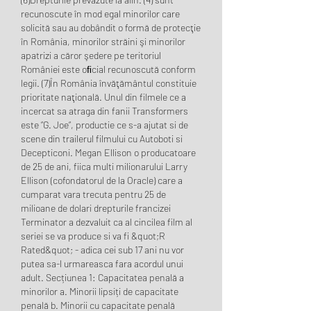
recunoscute în mod egal minorilor care 
solicită sau au dobândit o formă de protecţie 
în România, minorilor străini şi minorilor 
apatrizi a căror şedere pe teritoriul 
României este oﬁcial recunoscută conform 
legii. (7)În România învăţământul constituie 
prioritate naţională. Unul din filmele ce a 
incercat sa atraga din fanii Transformers 
este “G. Joe“, productie ce s-a ajutat si de 
scene din trailerul filmului cu Autoboti si 
Decepticoni. Megan Ellison o producatoare 
de 25 de ani, fiica multi milionarului Larry 
Ellison (cofondatorul de la Oracle) care a 
cumparat vara trecuta pentru 25 de 
milioane de dolari drepturile francizei 
Terminator a dezvaluit ca al cincilea film al 
seriei se va produce si va fi &quot;R 
Rated&quot; - adica cei sub 17 ani nu vor 
putea sa-l urmareasca fara acordul unui 
adult. Secțiunea 1: Capacitatea penală a 
minorilor a. Minorii lipsiți de capacitate 
penală b. Minorii cu capacitate penală 