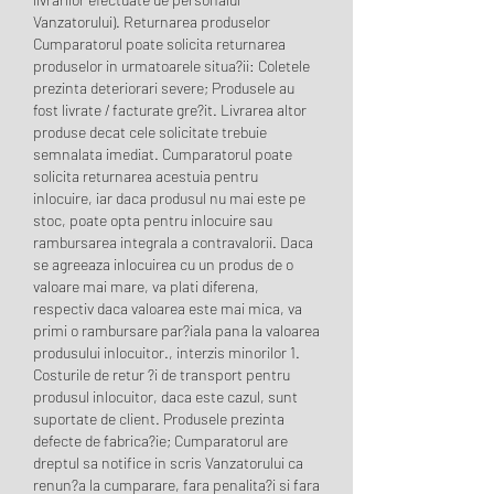
Vanzatorului). Returnarea produselor 
Cumparatorul poate solicita returnarea 
produselor in urmatoarele situa?ii: Coletele 
prezinta deteriorari severe; Produsele au 
fost livrate / facturate gre?it. Livrarea altor 
produse decat cele solicitate trebuie 
semnalata imediat. Cumparatorul poate 
solicita returnarea acestuia pentru 
inlocuire, iar daca produsul nu mai este pe 
stoc, poate opta pentru inlocuire sau 
rambursarea integrala a contravalorii. Daca 
se agreeaza inlocuirea cu un produs de o 
valoare mai mare, va plati diferena, 
respectiv daca valoarea este mai mica, va 
primi o rambursare par?iala pana la valoarea 
produsului inlocuitor., interzis minorilor 1. 
Costurile de retur ?i de transport pentru 
produsul inlocuitor, daca este cazul, sunt 
suportate de client. Produsele prezinta 
defecte de fabrica?ie; Cumparatorul are 
dreptul sa notifice in scris Vanzatorului ca 
renun?a la cumparare, fara penalita?i si fara 