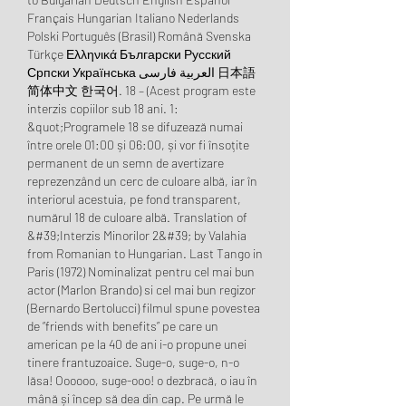
Français Hungarian Italiano Nederlands 
Polski Português (Brasil) Română Svenska 
Türkçe Ελληνικά Български Русский 
Српски Українська العربية فارسی 日本語 
简体中文 한국어. 18 – (Acest program este 
interzis copiilor sub 18 ani. 1: 
&quot;Programele 18 se difuzează numai 
între orele 01:00 și 06:00, și vor fi însoțite 
permanent de un semn de avertizare 
reprezenzând un cerc de culoare albă, iar în 
interiorul acestuia, pe fond transparent, 
numărul 18 de culoare albă. Translation of 
&#39;Interzis Minorilor 2&#39; by Valahia 
from Romanian to Hungarian. Last Tango in 
Paris (1972) Nominalizat pentru cel mai bun 
actor (Marlon Brando) si cel mai bun regizor 
(Bernardo Bertolucci) filmul spune povestea 
de “friends with benefits” pe care un 
american pe la 40 de ani i-o propune unei 
tinere frantuzoaice. Suge-o, suge-o, n-o 
lăsa! Oooooo, suge-ooo! o dezbracă, o iau în 
mână și încep să dea din cap. Pe urmă le 