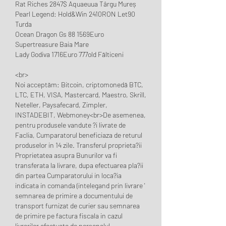
Rat Riches 2847$ Aquaeuua Târgu Mureș 
Pearl Legend: Hold&Win 2410RON Let90 
Turda 
Ocean Dragon Gs 88 1569Euro 
Supertreasure Baia Mare 
Lady Godiva 1716Euro 777old Fălticeni 
<br>
Noi acceptăm: Bitcoin, criptomonedă BTC, 
LTC, ETH, VISA, Mastercard, Maestro, Skrill, 
Neteller, Paysafecard, Zimpler, 
INSTADEBIT, Webmoney<br>De asemenea, 
pentru produsele vandute ?i livrate de 
Faclia, Cumparatorul beneficiaza de returul 
produselor in 14 zile. Transferul proprieta?ii 
Proprietatea asupra Bunurilor va fi 
transferata la livrare, dupa efectuarea pla?ii 
din partea Cumparatorului in loca?ia 
indicata in comanda (intelegand prin livrare ' 
semnarea de primire a documentului de 
transport furnizat de curier sau semnarea 
de primire pe factura fiscala in cazul 
livrarilor efectuate de personalul 