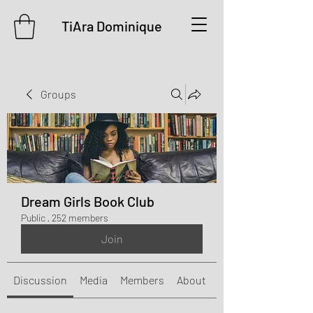
TiAra Dominique
Groups
Dream Girls Book Club
Public
·
252 members
Join
Discussion
Media
Members
About
Events