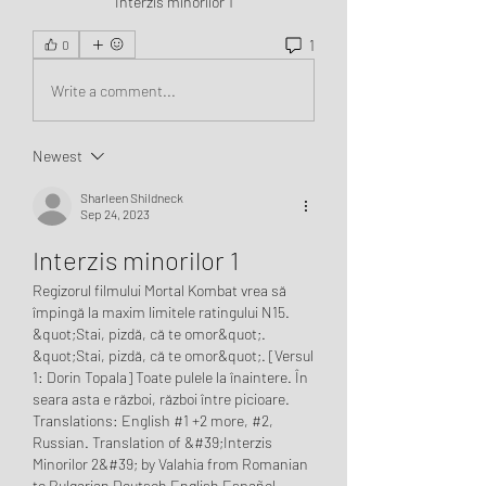
Interzis minorilor 1
1
0
Write a comment...
Newest
Sharleen Shildneck
Sep 24, 2023
Interzis minorilor 1
Regizorul filmului Mortal Kombat vrea să 
împingă la maxim limitele ratingului N15. 
&quot;Stai, pizdă, că te omor&quot;. 
&quot;Stai, pizdă, că te omor&quot;. [Versul 
1: Dorin Topala] Toate pulele la înaintere. În 
seara asta e război, război între picioare. 
Translations: English #1 +2 more, #2, 
Russian. Translation of &#39;Interzis 
Minorilor 2&#39; by Valahia from Romanian 
to Bulgarian Deutsch English Español 