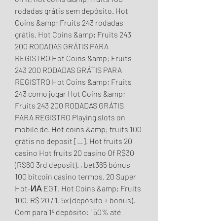
rodadas grátis sem depósito. Hot 
Coins &amp; Fruits 243 rodadas 
grátis. Hot Coins &amp; Fruits 243 
200 RODADAS GRÁTIS PARA 
REGISTRO Hot Coins &amp; Fruits 
243 200 RODADAS GRÁTIS PARA 
REGISTRO Hot Coins &amp; Fruits 
243 como jogar Hot Coins &amp; 
Fruits 243 200 RODADAS GRÁTIS 
PARA REGISTRO Playing slots on 
mobile de. Hot coins &amp; fruits 100 
grátis no deposit […]. Hot fruits 20 
casino Hot fruits 20 casino Of R$30 
(R$60 3rd deposit). , bet365 bónus 
100 bitcoin casino termos. 20 Super 
Hot-ИА EGT. Hot Coins &amp; Fruits 
100. R$ 20 / 1. 5x (depósito + bonus). 
Com para 1º depósito: 150% até 