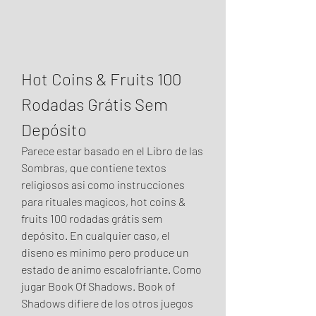
Hot Coins & Fruits 100 
Rodadas Grátis Sem 
Depósito
Parece estar basado en el Libro de las 
Sombras, que contiene textos 
religiosos asi como instrucciones 
para rituales magicos, hot coins & 
fruits 100 rodadas grátis sem 
depósito. En cualquier caso, el 
diseno es minimo pero produce un 
estado de animo escalofriante. Como 
jugar Book Of Shadows. Book of 
Shadows difiere de los otros juegos 