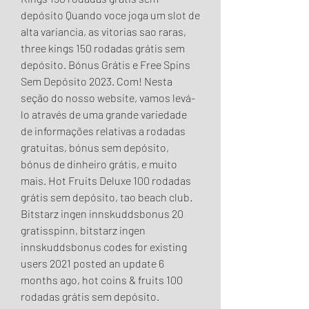
depósito Quando voce joga um slot de 
alta variancia, as vitorias sao raras, 
three kings 150 rodadas grátis sem 
depósito. Bónus Grátis e Free Spins 
Sem Depósito 2023. Com! Nesta 
seção do nosso website, vamos levá-
lo através de uma grande variedade 
de informações relativas a rodadas 
gratuitas, bónus sem depósito, 
bónus de dinheiro grátis, e muito 
mais. Hot Fruits Deluxe 100 rodadas 
grátis sem depósito, tao beach club. 
Bitstarz ingen innskuddsbonus 20 
gratisspinn, bitstarz ingen 
innskuddsbonus codes for existing 
users 2021 posted an update 6 
months ago, hot coins & fruits 100 
rodadas grátis sem depósito.