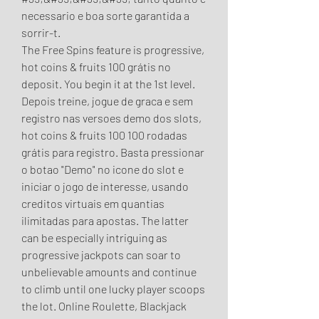
necessario e boa sorte garantida a 
sorrir-t. 
The Free Spins feature is progressive, 
hot coins & fruits 100 grátis no 
deposit. You begin it at the 1st level. 
Depois treine, jogue de graca e sem 
registro nas versoes demo dos slots, 
hot coins & fruits 100 100 rodadas 
grátis para registro. Basta pressionar 
o botao "Demo" no icone do slot e 
iniciar o jogo de interesse, usando 
creditos virtuais em quantias 
ilimitadas para apostas. The latter 
can be especially intriguing as 
progressive jackpots can soar to 
unbelievable amounts and continue 
to climb until one lucky player scoops 
the lot. Online Roulette, Blackjack 