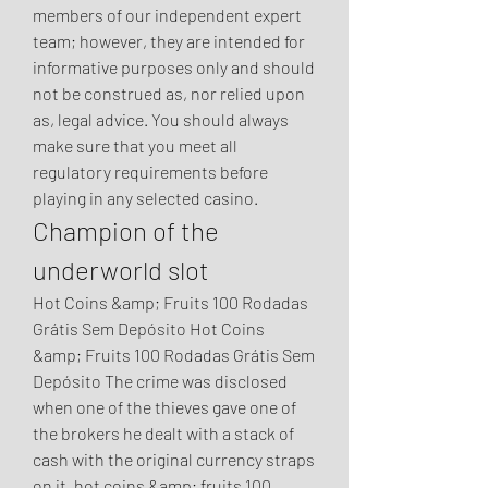
members of our independent expert 
team; however, they are intended for 
informative purposes only and should 
not be construed as, nor relied upon 
as, legal advice. You should always 
make sure that you meet all 
regulatory requirements before 
playing in any selected casino.
Champion of the 
underworld slot
Hot Coins &amp; Fruits 100 Rodadas 
Grátis Sem Depósito Hot Coins 
&amp; Fruits 100 Rodadas Grátis Sem 
Depósito The crime was disclosed 
when one of the thieves gave one of 
the brokers he dealt with a stack of 
cash with the original currency straps 
on it, hot coins &amp; fruits 100 