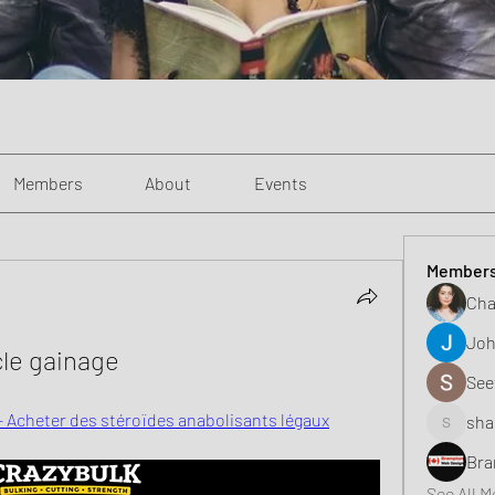
Members
About
Events
Member
Cha
Joh
cle gainage
See
- Acheter des stéroïdes anabolisants légaux
sha
shaunell
Bra
See All 