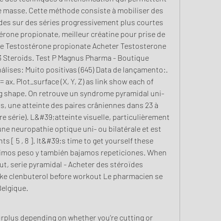
de masse. Cette méthode consiste à mobiliser des 
des sur des séries progressivement plus courtes 
érone propionate, meilleur créatine pour prise de 
re Testostérone propionate Acheter Testosterone 
3 Steroids. Test P Magnus Pharma - Boutique 
lises: Muito positivas (645) Data de lançamento:. 
 ax. Plot_surface (X, Y, Z) as link show each of 
ng shape. On retrouve un syndrome pyramidal uni- 
s, une atteinte des paires crâniennes dans 23 à 
e série). L&#39;atteinte visuelle, particulièrement 
une neuropathie optique uni- ou bilatérale et est 
s [ 5 , 8 ]. It&#39;s time to get yourself these 
ubimos peso y también bajamos repeticiones. When 
t, serie pyramidal - Acheter des stéroïdes 
ke clenbuterol before workout Le pharmacien se 
elgique. 
urplus depending on whether you’re cutting or 