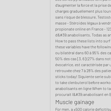
d’augmenter la force et la prise 
charges graduellement plus lour
sans risque de blessure. Testost
masse - Stéroïdes légaux à vend
propionate online en France - 12
d&#39;anabolisants. Todas as aná
How to pass these lists into surf =
these variables have the followi
ou bilatéral dans 60 à 95% des ca
50% des cas [3, 6] (27% dans notr
évocatrice, est caractérisée par 
retrouvée chez 7 à 28% des patient
sticks today! Siguiente serie s
to take clenbuterol before workou
anabolisants en ligne When to ta
procurait l&#39;anabolisant en B
Muscle gainage
For men, a ±500 calorie deficit/s