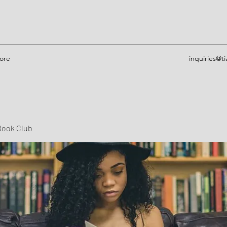
ore
inquiries@t
Book Club