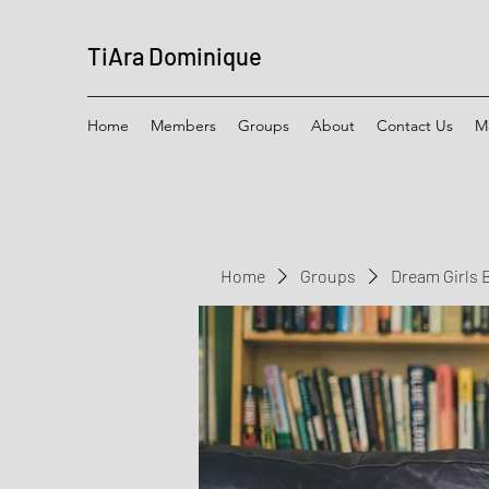
TiAra Dominique
Home
Members
Groups
About
Contact Us
M
Home
Groups
Dream Girls 