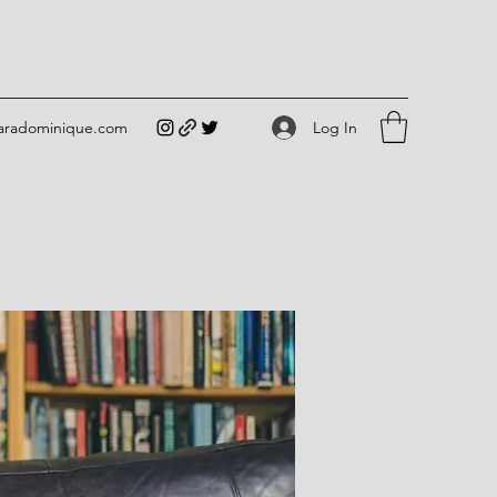
Log In
iaradominique.com