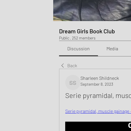
Dream Girls Book Club
Public
·
252 members
Discussion
Media
Back
Sharleen Shildneck
September 8, 2023
Sharleen Shildneck
Serie pyramidal, mus
Serie pyramidal, muscle gainage 