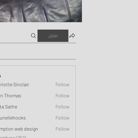
Join
s
rlotte Sinclair
Follow
n Thomas
Follow
ta Sathe
Follow
unellehooks
Follow
ehooks
mpton web design
Follow
Members (252)