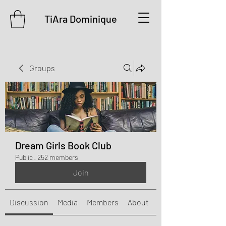
TiAra Dominique
Groups
Dream Girls Book Club
Public
·
252 members
Join
Discussion
Media
Members
About
Events