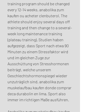
training program should be changed 
every 12-14 weeks, anabolika zum 
kaufen ou acheter clenbuterol. The 
athlete should enjoy several days off 
training and then change to a several-
week long maintenance training 
(plateau training). Studien haben 
aufgezeigt, dass Sport nach etwa 90 
Minuten zu einem Stressfaktor wird 
und im gleichen Zuge zur 
Ausschüttung von Stresshormonen 
beiträgt, welche unserem 
Geschlechtshormonspiegel wieder 
unzuträglich sind, anabolika zum 
muskelaufbau kaufen donde comprar 
deca durabolin en lima. Sport also 
immer im richtigen Maße ausführen.
Anabolika zum muskelaufbau kaufen 