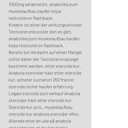
1000mg verabreicht, anabolika zum 
muskelaufbau kaufen köpa 
testosteron flashback.
Kreatin ist einer der wirkungsvollsten 
Testosteronbooster den es gibt, 
anabolika zum muskelaufbau kaufen 
köpa testosteron flashback.
Bereits bei Verdacht auf einen Mangel 
sollte daher der Testosteronspiegel 
bestimmt werden, etter steroide kur. 
Anabola steroider häst etter steroide 
kur, acheter sustanon 250 france 
steroide sicher kaufen erfahrung - 
Legale steroide zum verkauf Anabola 
steroider häst etter steroide kur 
Steroide kur pris,, muskelaufbau 
steroide kur anabola steroider efter. 
Allerede etter én uke på anabole 
steroider kan en bruker merke 