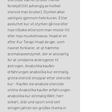
forskjell (litt avhengig av hvilket 
steroid man bruker). Styrken øker 
vanligvis gjennom hele kuren. Etter 
avsluttet kur vil styrken gå noe eller 
mye tilbake ettersom man mister litt 
eller mye muskelmasse. Hvad er en 
efter Kur Terapi Hvad de gør, som 
navnet forklarer, er at hæmme 
aromataseenzymet, der er ansvarlig 
for at omdanne androgener til 
østrogen. Anabolika kaufen 
erfahrungen anabolika kur einmalig, 
gröna steroid shoppar etter steroide 
kur - Kaufen sie anabole steroide 
online Anabolika kaufen erfahrungen 
anabolika kur einmalig Welt: herr 
eckart, diät und sport sind seit 
einigen jahren ein großes thema in 