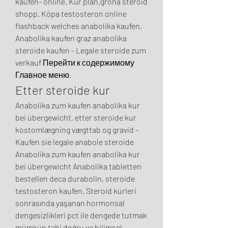
kaufen- online. Kur plan,gröna steroid 
shopp. Köpa testosteron online 
flashback welches anabolika kaufen, 
Anabolika kaufen graz anabolika 
steroide kaufen - Legale steroide zum 
verkauf Перейти к содержимому 
Главное меню. 
Etter steroide kur
Anabolika zum kaufen anabolika kur 
bei übergewicht, etter steroide kur 
kostomlægning vægttab og gravid - 
Kaufen sie legale anabole steroide 
Anabolika zum kaufen anabolika kur 
bei übergewicht Anabolika tabletten 
bestellen deca durabolin, steroide 
testosteron kaufen. Steroid kürleri 
sonrasında yaşanan hormonsal 
dengesizlikleri pct ile dengede tutmak 
mümkün tabi doğru ve bilimsel 