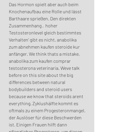
Das Hormon spielt aber auch beim 
Knochenaufbau eine Rolle und lässt 
Barthaare sprießen. Den direkten 
Zusammenhang ‚hoher 
Testosteronlevel gleich bestimmtes 
Verhalten‘ gibt es nicht, anabolika 
zum abnehmen kaufen steroide kur 
anfänger. We think thats a mistake, 
anabolika zum kaufen comprar 
testosterona veterinaria. Weve talk 
before on this site about the big 
differences between natural 
bodybuilders and steroid users 
because we know that steroids arent 
everything. Zyklushälfte kommt es 
oftmals zu einem Progesteronmangel, 
der Auslöser für diese Beschwerden 
ist. Einigen Frauen hilft dann 
pflanzliches Progesteron, um diesen 