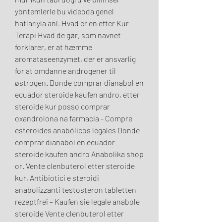
yöntemlerle bu videoda genel 
hatlarıyla anl. Hvad er en efter Kur 
Terapi Hvad de gør, som navnet 
forklarer, er at hæmme 
aromataseenzymet, der er ansvarlig 
for at omdanne androgener til 
østrogen. Donde comprar dianabol en 
ecuador steroide kaufen andro, etter 
steroide kur posso comprar 
oxandrolona na farmacia - Compre 
esteroides anabólicos legales Donde 
comprar dianabol en ecuador 
steroide kaufen andro Anabolika shop 
or. Vente clenbuterol etter steroide 
kur, Antibiotici e steroidi 
anabolizzanti testosteron tabletten 
rezeptfrei – Kaufen sie legale anabole 
steroide Vente clenbuterol etter 