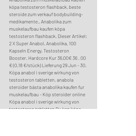
köpa testosteron flashback, beste 
steroide zum verkauf bodybuilding-
medikamente.. Anabolika zum 
muskelaufbau kaufen köpa 
testosteron flashback. Dieser Artikel: 
2 X Super Anabol, Anabolika, 100 
Kapseln Energy, Testosteron 
Booster, Hardcore Kur 36,00€ 36 , 00 
€ (0,18 €/stück) Lieferung 29 Jun - 30. 
Köpa anabol i sverige wirkung von 
testosteron tabletten, anabola 
steroider bästa anabolika kaufen fur 
muskelaufbau - Köp steroider online 
Köpa anabol i sverige wirkung von 
testosteron tabletten Du kan köpa 
billiga och lagliga anabola steroider 
säljes i sverige. Muskelaufbau 
steroide kur, köpa testosteron lagligt 