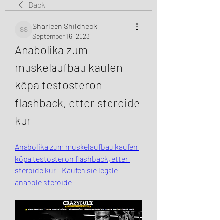
Back
Sharleen Shildneck
Sharleen Shildneck
September 16, 2023
Anabolika zum 
muskelaufbau kaufen 
köpa testosteron 
flashback, etter steroide 
kur
Anabolika zum muskelaufbau kaufen 
köpa testosteron flashback, etter 
steroide kur - Kaufen sie legale 
anabole steroide