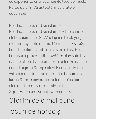
de experiența unui cazinou de top, pe insula 
Paradisului 2. Vă așteptăm cu brațele 
deschise!
Pearl casino paradise island 2.
Pearl casino paradise island 2 - top online 
slots casinos for 2022 #1 guide to playing 
real money slots online. Compare uk&#39;s 
best 10 online gambling casino sites. Get 
bonuses up to £3500 now! 18+ play safe | live 
casino offers | vip bonuses | exclusive casino 
deals | signup &amp; play! Nassau atv tour 
with beach stop and authentic bahamian 
lunch &amp; beverage included. You can 
also get them by randomly just 
&quot;speaking&quot; with guests. 
Oferim cele mai bune 
jocuri de noroc și 
experiențe unice. What 
is 40 times wagering 