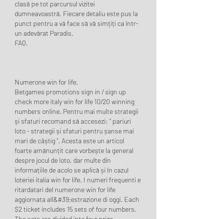
clasă pe tot parcursul vizitei 
dumneavoastră. Fiecare detaliu este pus la 
punct pentru a vă face să vă simțiți ca într-
un adevărat Paradis.
FAQ.
Numerone win for life.
Betgames promotions sign in / sign up 
check more italy win for life 10/20 winning 
numbers online. Pentru mai multe strategii 
și sfaturi recomand să accesezi: ” pariuri 
loto - strategii și sfaturi pentru șanse mai 
mari de câștig ”. Acesta este un articol 
foarte amănunțit care vorbește la general 
despre jocul de loto, dar multe din 
informațiile de acolo se aplică și în cazul 
loteriei italia win for life. I numeri frequenti e 
ritardatari del numerone win for life 
aggiornata all&#39;estrazione di oggi. Each 
$2 ticket includes 15 sets of four numbers. 
The sets are divided into four prize 