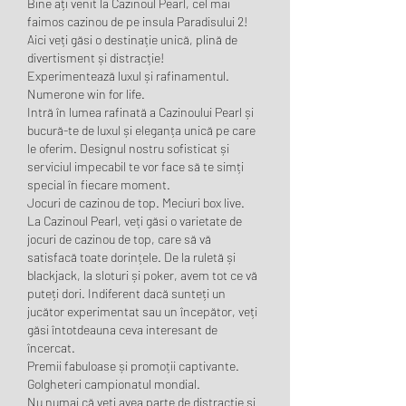
Bine ați venit la Cazinoul Pearl, cel mai 
faimos cazinou de pe insula Paradisului 2! 
Aici veți găsi o destinație unică, plină de 
divertisment și distracție!
Experimentează luxul și rafinamentul. 
Numerone win for life.
Intră în lumea rafinată a Cazinoului Pearl și 
bucură-te de luxul și eleganța unică pe care 
le oferim. Designul nostru sofisticat și 
serviciul impecabil te vor face să te simți 
special în fiecare moment.
Jocuri de cazinou de top. Meciuri box live.
La Cazinoul Pearl, veți găsi o varietate de 
jocuri de cazinou de top, care să vă 
satisfacă toate dorințele. De la ruletă și 
blackjack, la sloturi și poker, avem tot ce vă 
puteți dori. Indiferent dacă sunteți un 
jucător experimentat sau un începător, veți 
găsi întotdeauna ceva interesant de 
încercat.
Premii fabuloase și promoții captivante. 
Golgheteri campionatul mondial.
Nu numai că veți avea parte de distracție și 