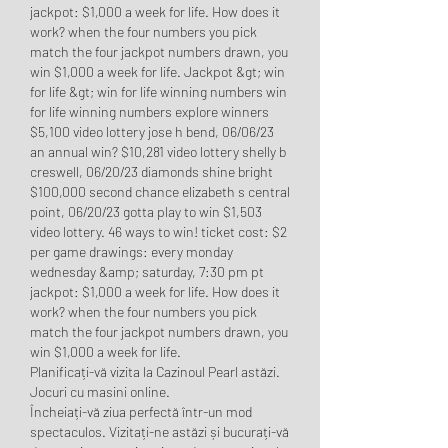
jackpot: $1,000 a week for life. How does it 
work? when the four numbers you pick 
match the four jackpot numbers drawn, you 
win $1,000 a week for life. Jackpot &gt; win 
for life &gt; win for life winning numbers win 
for life winning numbers explore winners 
$5,100 video lottery jose h bend, 06/06/23 
an annual win? $10,281 video lottery shelly b 
creswell, 06/20/23 diamonds shine bright 
$100,000 second chance elizabeth s central 
point, 06/20/23 gotta play to win $1,503 
video lottery. 46 ways to win! ticket cost: $2 
per game drawings: every monday 
wednesday &amp; saturday, 7:30 pm pt 
jackpot: $1,000 a week for life. How does it 
work? when the four numbers you pick 
match the four jackpot numbers drawn, you 
win $1,000 a week for life. 
Planificați-vă vizita la Cazinoul Pearl astăzi. 
Jocuri cu masini online.
Încheiați-vă ziua perfectă într-un mod 
spectaculos. Vizitați-ne astăzi și bucurați-vă 