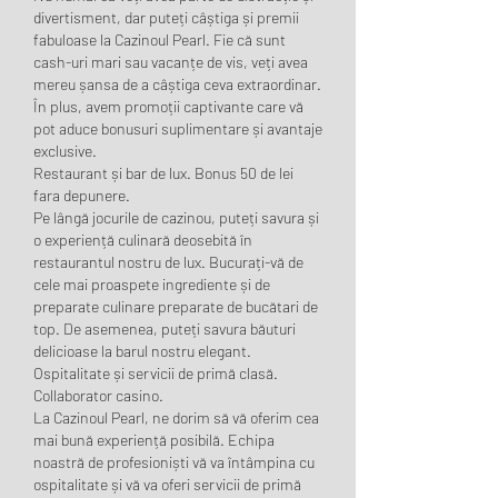
divertisment, dar puteți câștiga și premii 
fabuloase la Cazinoul Pearl. Fie că sunt 
cash-uri mari sau vacanțe de vis, veți avea 
mereu șansa de a câștiga ceva extraordinar. 
În plus, avem promoții captivante care vă 
pot aduce bonusuri suplimentare și avantaje 
exclusive.
Restaurant și bar de lux. Bonus 50 de lei 
fara depunere.
Pe lângă jocurile de cazinou, puteți savura și 
o experiență culinară deosebită în 
restaurantul nostru de lux. Bucurați-vă de 
cele mai proaspete ingrediente și de 
preparate culinare preparate de bucătari de 
top. De asemenea, puteți savura băuturi 
delicioase la barul nostru elegant.
Ospitalitate și servicii de primă clasă. 
Collaborator casino.
La Cazinoul Pearl, ne dorim să vă oferim cea 
mai bună experiență posibilă. Echipa 
noastră de profesioniști vă va întâmpina cu 
ospitalitate și vă va oferi servicii de primă 