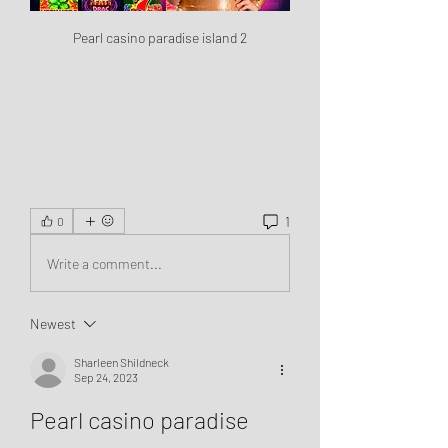
Pearl casino paradise island 2
1
0
Write a comment...
Newest
Sharleen Shildneck
Sep 24, 2023
Pearl casino paradise 