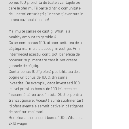
bonus 100 și profita de toate avantajele pe 
care le oferim. Fii parte dintr-o comunitate 
de jucători entuziaști și începe-ți aventura în 
lumea cazinoului online!
Mai multe șanse de câștig. What is a 
healthy amount to gamble.4.
Cu un cont bonus 100, ai oportunitatea de a 
câștiga mai mult la aceeași investiție. Prin 
intermediul acestui cont, poți beneficia de 
bonusuri suplimentare care îți vor crește 
șansele de câștig.
Contul bonus 100 îți oferă posibilitatea de a 
obține un bonus de 100% din suma 
investită. De exemplu, dacă investești 100 
lei, vei primi un bonus de 100 lei, ceea ce 
înseamnă că vei avea în total 200 lei pentru 
tranzacționare. Această sumă suplimentară 
îți oferă avantaje semnificative în câștigarea 
de profituri mai mari.
Beneficii ale unui cont bonus 100:. What is a 
2x10 wager.