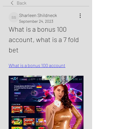
Back
Sharleen Shildneck
Sharleen Shildneck
September 24, 2023
What is a bonus 100 
account, what is a 7 fold 
bet
What is a bonus 100 account