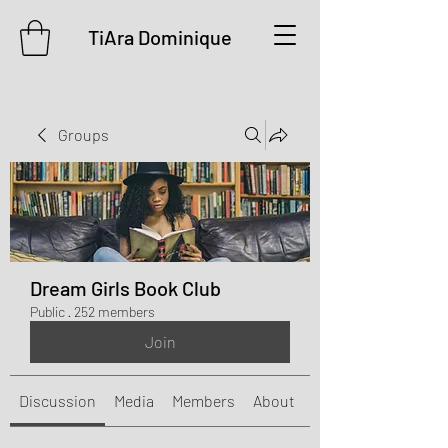
TiAra Dominique
Groups
Dream Girls Book Club
Public
·
252 members
Join
Discussion
Media
Members
About
Events