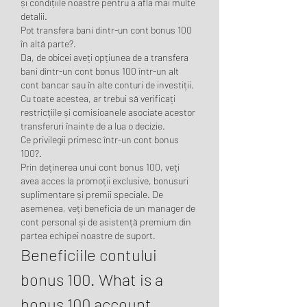
și condițiile noastre pentru a afla mai multe 
detalii.
Pot transfera bani dintr-un cont bonus 100 
în altă parte?.
Da, de obicei aveți opțiunea de a transfera 
bani dintr-un cont bonus 100 într-un alt 
cont bancar sau în alte conturi de investiții. 
Cu toate acestea, ar trebui să verificați 
restricțiile și comisioanele asociate acestor 
transferuri înainte de a lua o decizie.
Ce privilegii primesc într-un cont bonus 
100?.
Prin deținerea unui cont bonus 100, veți 
avea acces la promoții exclusive, bonusuri 
suplimentare și premii speciale. De 
asemenea, veți beneficia de un manager de 
cont personal și de asistență premium din 
partea echipei noastre de suport.
Beneficiile contului 
bonus 100. What is a 
bonus 100 account