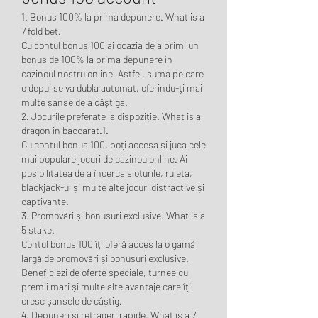
1. Bonus 100% la prima depunere. What is a 
7 fold bet.
Cu contul bonus 100 ai ocazia de a primi un 
bonus de 100% la prima depunere în 
cazinoul nostru online. Astfel, suma pe care 
o depui se va dubla automat, oferindu-ți mai 
multe șanse de a câștiga.
2. Jocurile preferate la dispoziție. What is a 
dragon in baccarat.1.
Cu contul bonus 100, poți accesa și juca cele 
mai populare jocuri de cazinou online. Ai 
posibilitatea de a încerca sloturile, ruleta, 
blackjack-ul și multe alte jocuri distractive și 
captivante.
3. Promovări și bonusuri exclusive. What is a 
5 stake.
Contul bonus 100 îți oferă acces la o gamă 
largă de promovări și bonusuri exclusive. 
Beneficiezi de oferte speciale, turnee cu 
premii mari și multe alte avantaje care îți 
cresc șansele de câștig.
4. Depuneri și retrageri rapide. What is a 7 