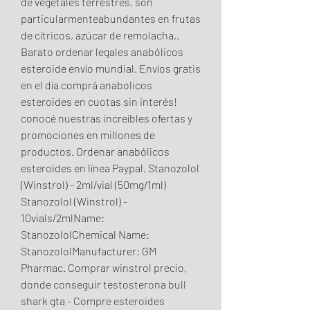
de vegetales terrestres, son 
particularmenteabundantes en frutas 
de cítricos, azúcar de remolacha,. 
Barato ordenar legales anabólicos 
esteroide envío mundial. Envíos gratis 
en el día comprá anabolicos 
esteroides en cuotas sin interés! 
conocé nuestras increíbles ofertas y 
promociones en millones de 
productos. Ordenar anabólicos 
esteroides en línea Paypal. Stanozolol 
(Winstrol) - 2ml/vial (50mg/1ml) 
Stanozolol (Winstrol) - 
10vials/2mlName: 
StanozololChemical Name: 
StanozololManufacturer: GM 
Pharmac. Comprar winstrol precio, 
donde conseguir testosterona bull 
shark gta - Compre esteroides 