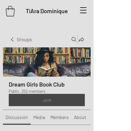
TiAra Dominique
Groups
Dream Girls Book Club
Public
·
252 members
Join
Discussion
Media
Members
About
Events