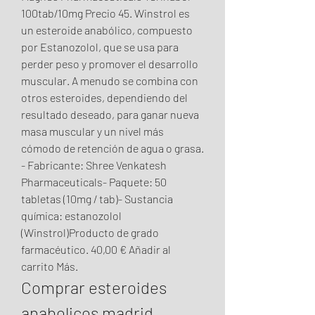
100tab/10mg Precio 45. Winstrol es 
un esteroide anabólico, compuesto 
por Estanozolol, que se usa para 
perder peso y promover el desarrollo 
muscular. A menudo se combina con 
otros esteroides, dependiendo del 
resultado deseado, para ganar nueva 
masa muscular y un nivel más 
cómodo de retención de agua o grasa. 
- Fabricante: Shree Venkatesh 
Pharmaceuticals- Paquete: 50 
tabletas (10mg / tab)- Sustancia 
química: estanozolol 
(Winstrol)Producto de grado 
farmacéutico. 40,00 € Añadir al 
carrito Más. 
Comprar esteroides 
anabolicos madrid 