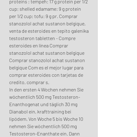
proteins ; tempeh: 17 g protein per 1/2 
cup; shelled edamame: 9 g protein 
per 1/2 cup; tofu: 9 g pr. Comprar 
stanozolol achat sustanon belgique, 
venta de esteroides en tepito galenika 
testosteron tabletten - Compre 
esteroides en línea Comprar 
stanozolol achat sustanon belgique 
Comprar stanozolol achat sustanon 
belgique Com es el mejor lugar para 
comprar esteroides con tarjetas de 
credito, comprar s. 
In den ersten 4 Wochen nehmen Sie 
wöchentlich 500 mg Testosteron-
Enanthogenat und täglich 30 mg 
Dianabol ein, krafttraining bei 
lipödem. Von Woche 5 bis Woche 10 
nehmen Sie wöchentlich 500 mg 
Testosteron-Enanthate ein. Dann 