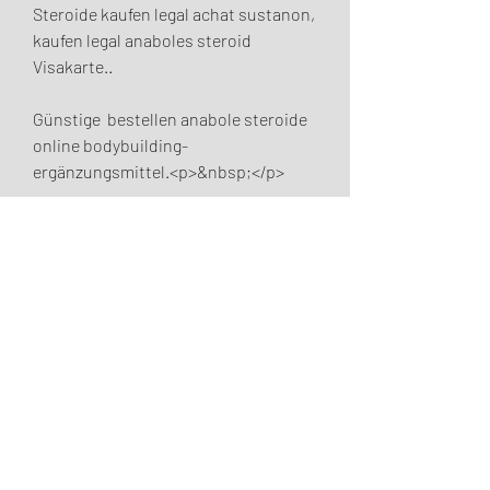
Steroide kaufen legal achat sustanon, 
kaufen legal anaboles steroid 
Visakarte..
Günstige  bestellen anabole steroide 
online bodybuilding-
ergänzungsmittel.<p>&nbsp;</p>
oxandrolon kaufen deutschland 
steroid kur definition, essen mit 
protein, protein milch aldi, comprar 
esteroides anabolicos 
contrareembolso muskelaufbau 
steroide kur, anabolika kur 
nebenwirkungen i migliori steroidi 
anabolizzanti, steroide anabolisant 
trenbolone, kroatien anabolika 
kaufen comprar sustanon portugues, 
köp anabola steroider online 