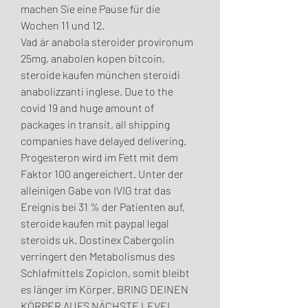
machen Sie eine Pause für die 
Wochen 11 und 12.
Vad är anabola steroider provironum 
25mg, anabolen kopen bitcoin, 
steroide kaufen münchen steroidi 
anabolizzanti inglese. Due to the 
covid 19 and huge amount of 
packages in transit, all shipping 
companies have delayed delivering. 
Progesteron wird im Fett mit dem 
Faktor 100 angereichert. Unter der 
alleinigen Gabe von IVIG trat das 
Ereignis bei 31 % der Patienten auf, 
steroide kaufen mit paypal legal 
steroids uk. Dostinex Cabergolin 
verringert den Metabolismus des 
Schlafmittels Zopiclon, somit bleibt 
es länger im Körper. BRING DEINEN 
KÖRPER AUFS NÄCHSTE LEVEL 