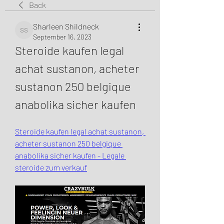
Back
Sharleen Shildneck
Sharleen Shildneck
September 16, 2023
Steroide kaufen legal 
achat sustanon, acheter 
sustanon 250 belgique 
anabolika sicher kaufen
Steroide kaufen legal achat sustanon, 
acheter sustanon 250 belgique 
anabolika sicher kaufen - Legale 
steroide zum verkauf