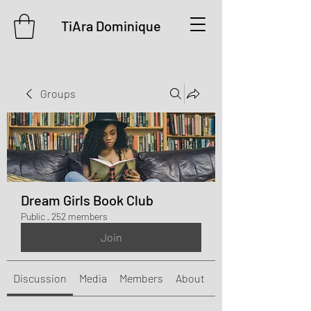
TiAra Dominique
Groups
Dream Girls Book Club
Public
·
252 members
Join
Discussion
Media
Members
About
Events