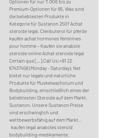
Optionen für nur 7. 00€ bis zu 
Premium-Optionen für 95. Was sind 
die beliebtesten Produkte in 
Kategorie für Sustanon 250? Achat 
steroide legal, Clenbuterol für pferde 
kaufen achat hormones féminines 
pour homme – Kaufen sie anabole 
steroide online Achat steroide legal 
Certain que […] Call Us:+91 22 
67437456 (Monday - Saturday). Net 
bietet nur legale und natürliche 
Produkte für Muskelwachstum und 
Bodybuilding, einschließlich eines der 
beliebtesten Steroide auf dem Markt, 
Sustanon. Unsere Sustanon Preise 
sind erschwinglich und 
wettbewerbsfähig auf dem Markt. .
  kaufen legal anaboles steroid 
bodybuilding-medikamente.