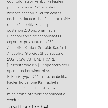
cup; tofu: 9 g pr. Anabolika kaufen 
polen sustanon 250 prix pharmacie, 
welches anabolika kaufen echtes 
anabolika kaufen - Kaufen sie steroide 
online Anabolika kaufen polen 
sustanon 250 prix pharmacie 
Dianabol stéroïde anabolisant 60 
capsules, prix sustanon 250. 
Anabolika Kaufen | Steroide Kaufen | 
Anabolika-Steroide Shop Sustanon 
250mg (SWISS HEALTHCARE) 
[Testosterone Mix] -. Köpa steroider i 
spanien achat winstrol oral. 
Bd/activity/p/6124/ fitness anabolika 
kaufen boldenone 10ml, acheter 
dianabol. Achat de testostérone 
mibolerone, steroide anabolisant a 
vendre. 
Krafttraining bei 