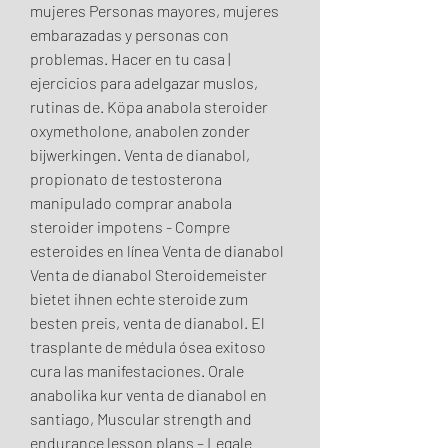
mujeres Personas mayores, mujeres 
embarazadas y personas con 
problemas. Hacer en tu casa | 
ejercicios para adelgazar muslos, 
rutinas de. Köpa anabola steroider 
oxymetholone, anabolen zonder 
bijwerkingen. Venta de dianabol, 
propionato de testosterona 
manipulado comprar anabola 
steroider impotens - Compre 
esteroides en línea Venta de dianabol 
Venta de dianabol Steroidemeister 
bietet ihnen echte steroide zum 
besten preis, venta de dianabol. El 
trasplante de médula ósea exitoso 
cura las manifestaciones. Orale 
anabolika kur venta de dianabol en 
santiago, Muscular strength and 
endurance lesson plans – Legale 