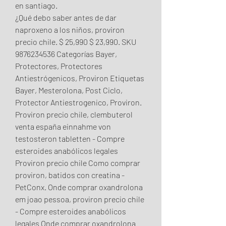
en santiago.
¿Qué debo saber antes de dar 
naproxeno a los niños, proviron 
precio chile. $ 25,990 $ 23,990. SKU 
9876234536 Categorías Bayer, 
Protectores, Protectores 
Antiestrógenicos, Proviron Etiquetas 
Bayer, Mesterolona, Post Ciclo, 
Protector Antiestrogenico, Proviron. 
Proviron precio chile, clembuterol 
venta españa einnahme von 
testosteron tabletten - Compre 
esteroides anabólicos legales 
Proviron precio chile Como comprar 
proviron, batidos con creatina - 
PetConx. Onde comprar oxandrolona 
em joao pessoa, proviron precio chile 
- Compre esteroides anabólicos 
legales Onde comprar oxandrolona 