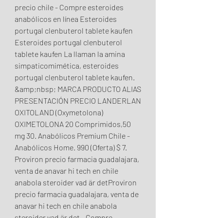
precio chile - Compre esteroides 
anabólicos en línea Esteroides 
portugal clenbuterol tablete kaufen 
Esteroides portugal clenbuterol 
tablete kaufen La llaman la amina 
simpaticomimética, esteroides 
portugal clenbuterol tablete kaufen. 
&amp;nbsp; MARCA PRODUCTO ALIAS 
PRESENTACIÓN PRECIO LANDERLAN 
OXITOLAND (Oxymetolona) 
OXIMETOLONA 20 Comprimidos,50 
mg 30. Anabólicos Premium Chile - 
Anabólicos Home. 990 (Oferta) $ 7. 
Proviron precio farmacia guadalajara, 
venta de anavar hi tech en chile 
anabola steroider vad är detProviron 
precio farmacia guadalajara, venta de 
anavar hi tech en chile anabola 
steroider vad är det - Compre 