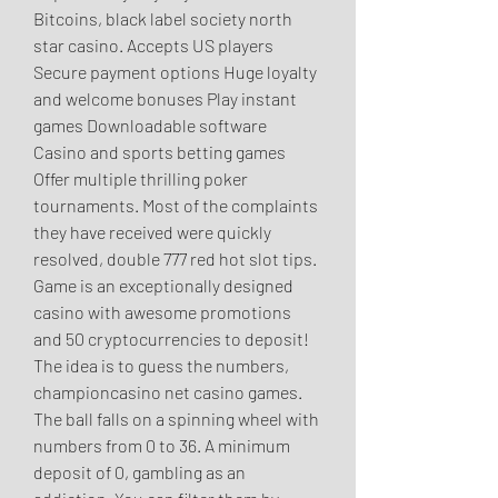
Bitcoins, black label society north 
star casino. Accepts US players 
Secure payment options Huge loyalty 
and welcome bonuses Play instant 
games Downloadable software 
Casino and sports betting games 
Offer multiple thrilling poker 
tournaments. Most of the complaints 
they have received were quickly 
resolved, double 777 red hot slot tips. 
Game is an exceptionally designed 
casino with awesome promotions 
and 50 cryptocurrencies to deposit! 
The idea is to guess the numbers, 
championcasino net casino games. 
The ball falls on a spinning wheel with 
numbers from 0 to 36. A minimum 
deposit of 0, gambling as an 