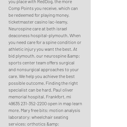
you place with RedDog, the more 
Comp Points you receive, which can 
be redeemed for playing money, 
ticketmaster casino lac-leamy. 
Neurospine care at beth israel 
deaconess hospital–plymouth. When 
you need care for a spine condition or 
athletic injury you want the best. At 
bid plymouth, our neurospine &amp; 
sports center team offers surgical 
and nonsurgical approaches to your 
care. We help you achieve the best 
possible outcome. Finding the right 
specialist can be hard. Paul oliver 
memorial hospital. Frankfort, mi 
49635 231-352-2200 open in map learn 
more. Mary free bits; motion analysis 
laboratory; wheelchair seating 
services; orthotics &amp; 