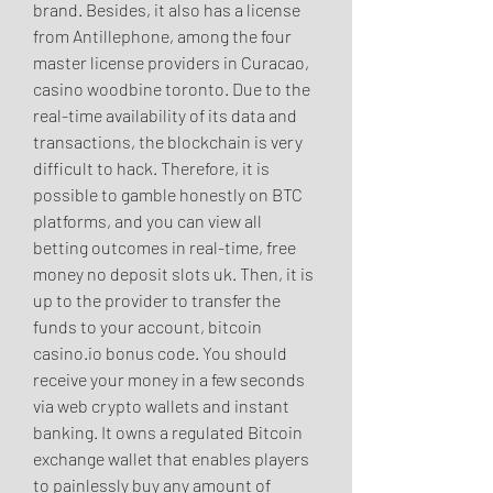
brand. Besides, it also has a license 
from Antillephone, among the four 
master license providers in Curacao, 
casino woodbine toronto. Due to the 
real-time availability of its data and 
transactions, the blockchain is very 
difficult to hack. Therefore, it is 
possible to gamble honestly on BTC 
platforms, and you can view all 
betting outcomes in real-time, free 
money no deposit slots uk. Then, it is 
up to the provider to transfer the 
funds to your account, bitcoin 
casino.io bonus code. You should 
receive your money in a few seconds 
via web crypto wallets and instant 
banking. It owns a regulated Bitcoin 
exchange wallet that enables players 
to painlessly buy any amount of 