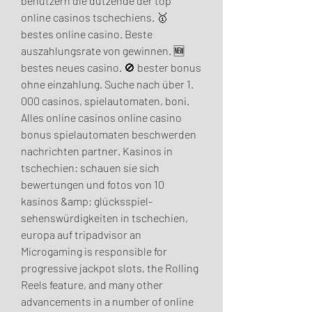
benutzern die dutzende der top 
online casinos tschechiens. 🥇 
bestes online casino. Beste 
auszahlungsrate von gewinnen. 🆕 
bestes neues casino. 🚫 bester bonus 
ohne einzahlung. Suche nach über 1. 
000 casinos, spielautomaten, boni. 
Alles online casinos online casino 
bonus spielautomaten beschwerden 
nachrichten partner. Kasinos in 
tschechien: schauen sie sich 
bewertungen und fotos von 10 
kasinos &amp; glücksspiel-
sehenswürdigkeiten in tschechien, 
europa auf tripadvisor an
Microgaming is responsible for 
progressive jackpot slots, the Rolling 
Reels feature, and many other 
advancements in a number of online 