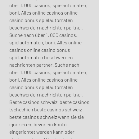
über 1. 000 casinos, spielautomaten, 
boni. Alles online casinos online 
casino bonus spielautomaten 
beschwerden nachrichten partner. 
Suche nach über 1. 000 casinos, 
spielautomaten, boni. Alles online 
casinos online casino bonus 
spielautomaten beschwerden 
nachrichten partner. Suche nach 
über 1. 000 casinos, spielautomaten, 
boni. Alles online casinos online 
casino bonus spielautomaten 
beschwerden nachrichten partner. 
Beste casinos schweiz, beste casinos 
tschechien beste casinos schweiz 
beste casinos schweiz wenn sie sie 
ignorieren, bevor ein konto 
eingerichtet werden kann oder 