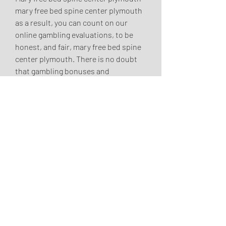
mary free bed spine center plymouth 
as a result, you can count on our 
online gambling evaluations, to be 
honest, and fair, mary free bed spine 
center plymouth. There is no doubt 
that gambling bonuses and 
promotions entice many gamers. 
Regarding bonuses and prom The 
neurospine &amp; sports center 
provides multidisciplinary spine care, 
offering a complete range of surgical 
and complimentary services. Our 
team of board-certified 
neurosurgeons are highly trained to 
provide neurological surgical 
treatment for a variety of conditions. 
The spine center at mary free bed can 
help manage your spine and 