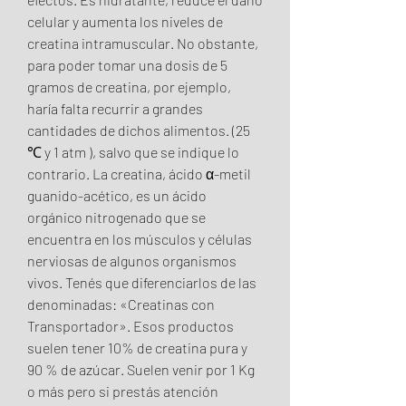
celular y aumenta los niveles de 
creatina intramuscular. No obstante, 
para poder tomar una dosis de 5 
gramos de creatina, por ejemplo, 
haría falta recurrir a grandes 
cantidades de dichos alimentos. (25 
℃ y 1 atm ), salvo que se indique lo 
contrario. La creatina, ácido α-metil 
guanido-acético, es un ácido 
orgánico nitrogenado que se 
encuentra en los músculos y células 
nerviosas de algunos organismos 
vivos. Tenés que diferenciarlos de las 
denominadas: «Creatinas con 
Transportador». Esos productos 
suelen tener 10% de creatina pura y 
90 % de azúcar. Suelen venir por 1 Kg 
o más pero si prestás atención 