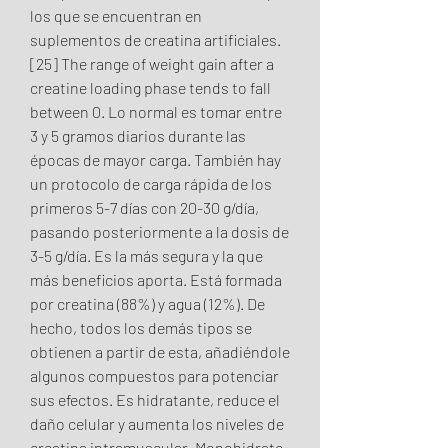
los que se encuentran en 
suplementos de creatina artificiales. 
[25] The range of weight gain after a 
creatine loading phase tends to fall 
between 0. Lo normal es tomar entre 
3 y 5 gramos diarios durante las 
épocas de mayor carga. También hay 
un protocolo de carga rápida de los 
primeros 5-7 días con 20-30 g/día, 
pasando posteriormente a la dosis de 
3-5 g/día. Es la más segura y la que 
más beneficios aporta. Está formada 
por creatina (88%) y agua (12%). De 
hecho, todos los demás tipos se 
obtienen a partir de esta, añadiéndole 
algunos compuestos para potenciar 
sus efectos. Es hidratante, reduce el 
daño celular y aumenta los niveles de 
creatina intramuscular. Monohidrato 