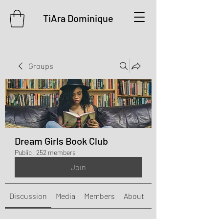
TiAra Dominique
Groups
Dream Girls Book Club
Public
·
252 members
Join
Discussion
Media
Members
About
Events