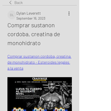
Back
Dylan Leverett
Dylan Leverett
September 16, 2023
Comprar sustanon 
cordoba, creatina de 
monohidrato
Comprar sustanon cordoba, creatina 
de monohidrato - Esteroides legales 
a la venta