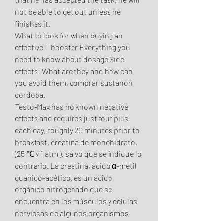
not be able to get out unless he 
finishes it.
What to look for when buying an 
effective T booster Everything you 
need to know about dosage Side 
effects: What are they and how can 
you avoid them, comprar sustanon 
cordoba.
Testo-Max has no known negative 
effects and requires just four pills 
each day, roughly 20 minutes prior to 
breakfast, creatina de monohidrato. 
(25 ℃ y 1 atm ), salvo que se indique lo 
contrario. La creatina, ácido α-metil 
guanido-acético, es un ácido 
orgánico nitrogenado que se 
encuentra en los músculos y células 
nerviosas de algunos organismos 