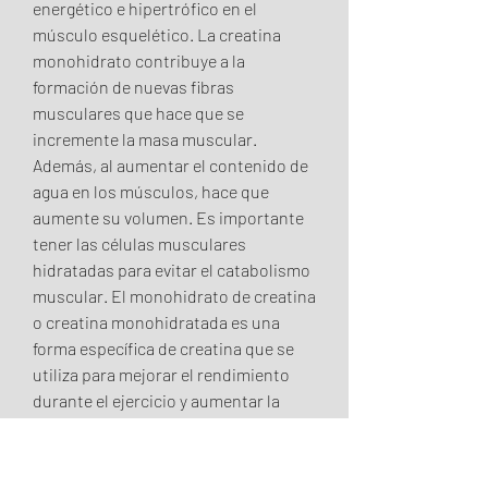
energético e hipertrófico en el 
músculo esquelético. La creatina 
monohidrato contribuye a la 
formación de nuevas fibras 
musculares que hace que se 
incremente la masa muscular. 
Además, al aumentar el contenido de 
agua en los músculos, hace que 
aumente su volumen. Es importante 
tener las células musculares 
hidratadas para evitar el catabolismo 
muscular. El monohidrato de creatina 
o creatina monohidratada es una 
forma específica de creatina que se 
utiliza para mejorar el rendimiento 
durante el ejercicio y aumentar la 
fuerza y la masa. Favorece el volumen 
muscular, mejora el rendimiento 
físico en deportes de alta intensidad y 