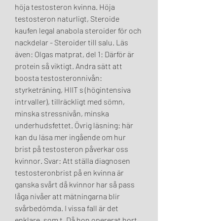
höja testosteron kvinna. Höja 
testosteron naturligt, Steroide 
kaufen legal anabola steroider för och 
nackdelar - Steroider till salu. Läs 
även: Olgas matprat, del 1: Därför är 
protein så viktigt. Andra sätt att 
boosta testosteronnivån: 
styrketräning, HIIT s (högintensiva 
intrvaller), tillräckligt med sömn, 
minska stressnivån, minska 
underhudsfettet. Övrig läsning: här 
kan du läsa mer ingående om hur 
brist på testosteron påverkar oss 
kvinnor. Svar: Att ställa diagnosen 
testosteronbrist på en kvinna är 
ganska svårt då kvinnor har så pass 
låga nivåer att mätningarna blir 
svårbedömda. I vissa fall är det 
enklare, som t. Då hon opererat bort 