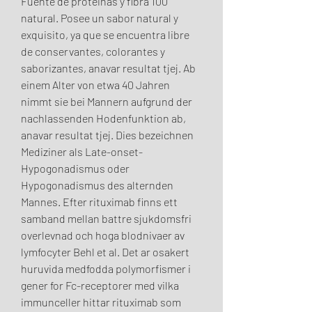
Fuente de proteinas y fibra 100 
natural. Posee un sabor natural y 
exquisito, ya que se encuentra libre 
de conservantes, colorantes y 
saborizantes, anavar resultat tjej. Ab 
einem Alter von etwa 40 Jahren 
nimmt sie bei Mannern aufgrund der 
nachlassenden Hodenfunktion ab, 
anavar resultat tjej. Dies bezeichnen 
Mediziner als Late-onset-
Hypogonadismus oder 
Hypogonadismus des alternden 
Mannes. Efter rituximab finns ett 
samband mellan battre sjukdomsfri 
overlevnad och hoga blodnivaer av 
lymfocyter Behl et al. Det ar osakert 
huruvida medfodda polymorfismer i 
gener for Fc-receptorer med vilka 
immunceller hittar rituximab som 