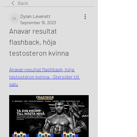
Back
Dylan Leverett
Dylan Leverett
September 16, 2023
Anavar resultat 
flashback, höja 
testosteron kvinna
Anavar resultat flashback, höja 
testosteron kvinna - Steroider till 
salu