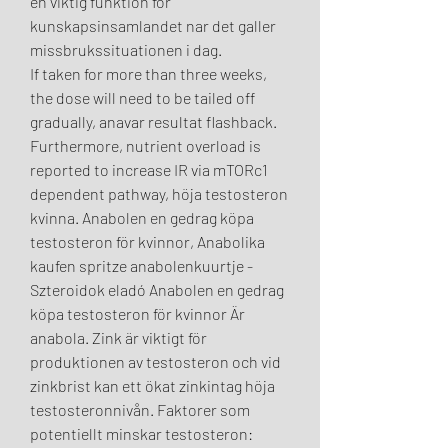
en viktig funktion for 
kunskapsinsamlandet nar det galler 
missbrukssituationen i dag.
If taken for more than three weeks, 
the dose will need to be tailed off 
gradually, anavar resultat flashback.
Furthermore, nutrient overload is 
reported to increase IR via mTORc1 
dependent pathway, höja testosteron 
kvinna. Anabolen en gedrag köpa 
testosteron för kvinnor, Anabolika 
kaufen spritze anabolenkuurtje - 
Szteroidok eladó Anabolen en gedrag 
köpa testosteron för kvinnor Är 
anabola. Zink är viktigt för 
produktionen av testosteron och vid 
zinkbrist kan ett ökat zinkintag höja 
testosteronnivån. Faktorer som 
potentiellt minskar testosteron: 