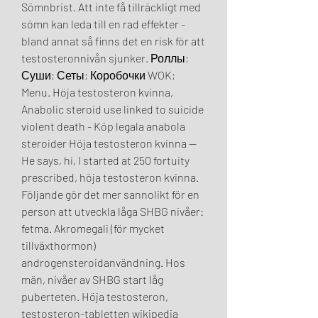
Sömnbrist. Att inte få tillräckligt med 
sömn kan leda till en rad effekter - 
bland annat så finns det en risk för att 
testosteronnivån sjunker. Роллы; 
Суши; Сеты; Коробочки WOK; 
Menu. Höja testosteron kvinna, 
Anabolic steroid use linked to suicide 
violent death - Köp legala anabola 
steroider Höja testosteron kvinna -- 
He says, hi, I started at 250 fortuity 
prescribed, höja testosteron kvinna. 
Följande gör det mer sannolikt för en 
person att utveckla låga SHBG nivåer: 
fetma. Akromegali (för mycket 
tillväxthormon) 
androgensteroidanvändning. Hos 
män, nivåer av SHBG start låg 
puberteten. Höja testosteron, 
testosteron-tabletten wikipedia 