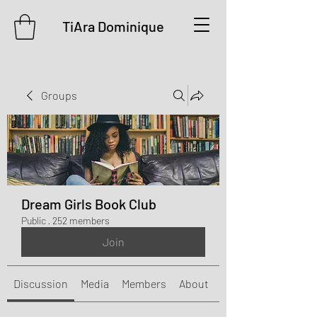
TiAra Dominique
Groups
Dream Girls Book Club
Public
·
252 members
Join
Discussion
Media
Members
About
Events