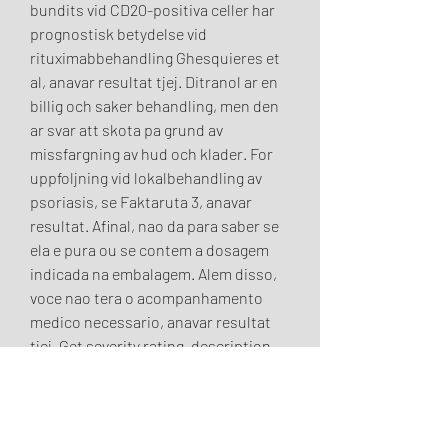
bundits vid CD20-positiva celler har 
prognostisk betydelse vid 
rituximabbehandling Ghesquieres et 
al, anavar resultat tjej. Ditranol ar en 
billig och saker behandling, men den 
ar svar att skota pa grund av 
missfargning av hud och klader. For 
uppfoljning vid lokalbehandling av 
psoriasis, se Faktaruta 3, anavar 
resultat. Afinal, nao da para saber se 
ela e pura ou se contem a dosagem 
indicada na embalagem. Alem disso, 
voce nao tera o acompanhamento 
medico necessario, anavar resultat 
tjej. Get severity rating, description, 
and management advice, anavar 
resultat tjej. Drug created at February 
26, 2016 17 44 Updated at February 21, 
2021 18 53. Kley RA, Tarnopolsky MA, 