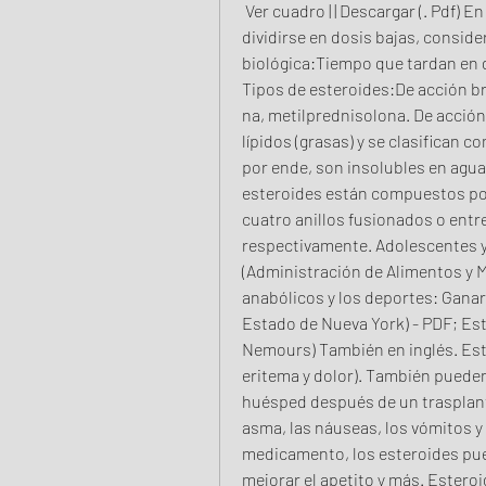
 Ver cuadro | | Descargar (. Pdf) En la práctica clínica, su administración puede 
dividirse en dosis bajas, conside
biológica:Tiempo que tardan en d
Tipos de esteroides:De acción br
na, metilprednisolona. De acció
lípidos (grasas) y se clasifican 
por ende, son insolubles en agua.
esteroides están compuestos por
cuatro anillos fusionados o entre
respectivamente. Adolescentes y
(Administración de Alimentos y 
anabólicos y los deportes: Ganar
Estado de Nueva York) - PDF; Este
Nemours) También en inglés. Estos
eritema y dolor). También pueden 
huésped después de un trasplante 
asma, las náuseas, los vómitos y
medicamento, los esteroides puede
mejorar el apetito y más. Estero