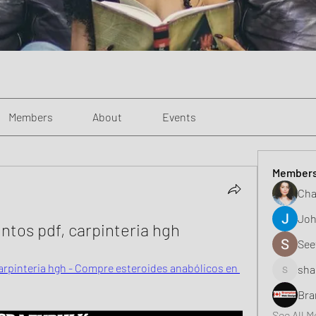
Members
About
Events
Member
Cha
Joh
tos pdf, carpinteria hgh
See
rpinteria hgh - Compre esteroides anabólicos en 
sha
shaunell
Bra
See All 