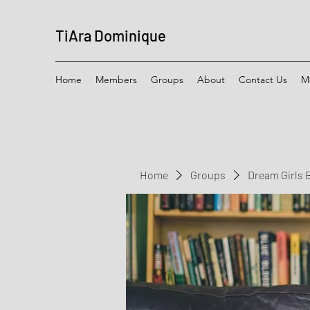
TiAra Dominique
Home
Members
Groups
About
Contact Us
M
Home
Groups
Dream Girls 