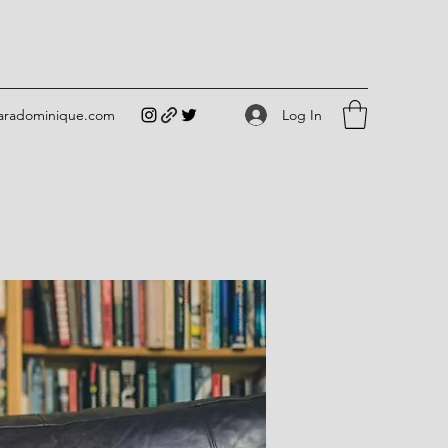
Log In
iaradominique.com