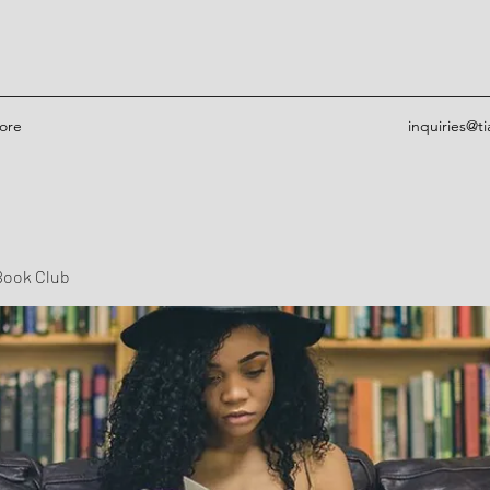
ore
inquiries@t
Book Club