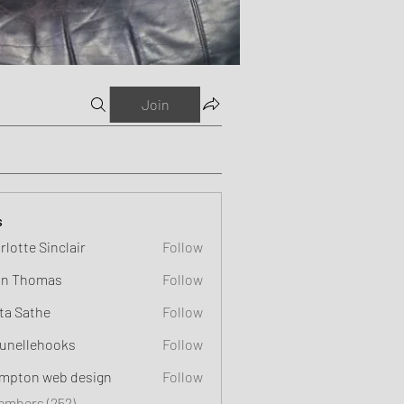
Join
s
rlotte Sinclair
Follow
n Thomas
Follow
ta Sathe
Follow
unellehooks
Follow
ehooks
mpton web design
Follow
Members (252)