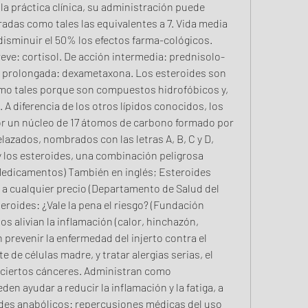
radas como tales las equivalentes a 7. Vida media 
isminuir el 50% los efectos farma-cológicos. 
eve: cortisol. De acción intermedia: prednisolo-
n prolongada: dexametaxona. Los esteroides son 
como tales porque son compuestos hidrofóbicos y, 
 A diferencia de los otros lípidos conocidos, los 
 un núcleo de 17 átomos de carbono formado por 
lazados, nombrados con las letras A, B, C y D, 
 los esteroides, una combinación peligrosa 
Medicamentos) También en inglés; Esteroides 
 a cualquier precio (Departamento de Salud del 
roides: ¿Vale la pena el riesgo? (Fundación 
 alivian la inflamación (calor, hinchazón, 
prevenir la enfermedad del injerto contra el 
de células madre, y tratar alergias serias, el 
 ciertos cánceres. Administran como 
n ayudar a reducir la inflamación y la fatiga, a 
ides anabólicos: repercusiones médicas del uso 