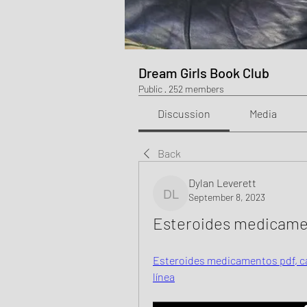
Dream Girls Book Club
Public
·
252 members
Discussion
Media
Back
Dylan Leverett
September 8, 2023
Dylan Leverett
Esteroides medicamen
Esteroides medicamentos pdf, ca
línea