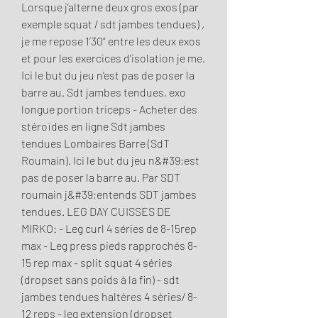
Lorsque j’alterne deux gros exos (par 
exemple squat / sdt jambes tendues) , 
je me repose 1’30” entre les deux exos 
et pour les exercices d’isolation je me. 
Ici le but du jeu n’est pas de poser la 
barre au. Sdt jambes tendues, exo 
longue portion triceps - Acheter des 
stéroïdes en ligne Sdt jambes 
tendues Lombaires Barre (SdT 
Roumain). Ici le but du jeu n&#39;est 
pas de poser la barre au. Par SDT 
roumain j&#39;entends SDT jambes 
tendues. LEG DAY CUISSES DE 
MIRKO: - Leg curl 4 séries de 8-15rep 
max - Leg press pieds rapprochés 8-
15 rep max - split squat 4 séries 
(dropset sans poids à la fin) - sdt 
jambes tendues haltères 4 séries/ 8-
12 reps - leg extension (dropset 