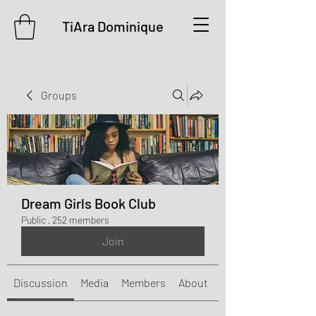
TiAra Dominique
Groups
Dream Girls Book Club
Public
·
252 members
Join
Discussion
Media
Members
About
Events