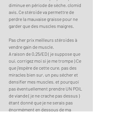
diminue en période de sèche, clomid 
avis. Ce stéroïde va permettre de 
perdre la mauvaise graisse pour ne 
garder que des muscles maigres.
Pas cher prix meilleurs stéroïdes à 
vendre gain de muscle.
A raison de 0,25/ED ( je suppose que 
oui, corrigez moi si je me trompe ) Ce 
que j'espère de cette cure, pas des 
miracles bien sur, un peu sécher et 
densifier mes muscles, et pourquoi 
pas éventuellement prendre UN POIL 
de viande ( je ne crache pas dessus ) 
étant donné que je ne serais pas 
énormément en dessous de ma 
maintenance et que mon training est 
tout même assez intensif. 