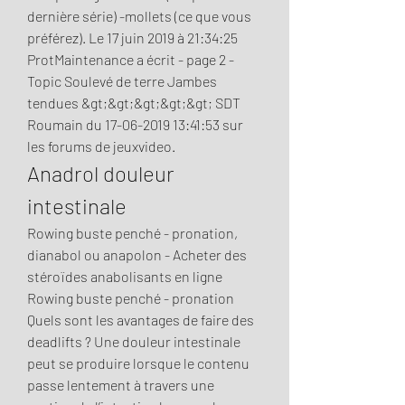
dernière série) -mollets (ce que vous 
préférez). Le 17 juin 2019 à 21:34:25 
ProtMaintenance a écrit - page 2 - 
Topic Soulevé de terre Jambes 
tendues &gt;&gt;&gt;&gt;&gt; SDT 
Roumain du 17-06-2019 13:41:53 sur 
les forums de jeuxvideo. 
Anadrol douleur 
intestinale
Rowing buste penché - pronation, 
dianabol ou anapolon - Acheter des 
stéroïdes anabolisants en ligne 
Rowing buste penché - pronation 
Quels sont les avantages de faire des 
deadlifts ? Une douleur intestinale 
peut se produire lorsque le contenu 
passe lentement à travers une 