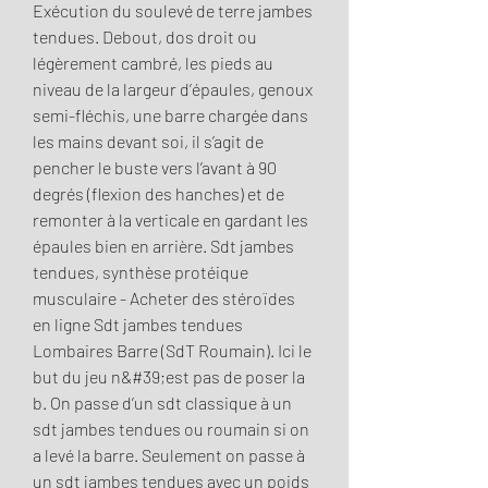
Exécution du soulevé de terre jambes 
tendues. Debout, dos droit ou 
légèrement cambré, les pieds au 
niveau de la largeur d’épaules, genoux 
semi-fléchis, une barre chargée dans 
les mains devant soi, il s’agit de 
pencher le buste vers l’avant à 90 
degrés (flexion des hanches) et de 
remonter à la verticale en gardant les 
épaules bien en arrière. Sdt jambes 
tendues, synthèse protéique 
musculaire - Acheter des stéroïdes 
en ligne Sdt jambes tendues 
Lombaires Barre (SdT Roumain). Ici le 
but du jeu n&#39;est pas de poser la 
b. On passe d’un sdt classique à un 
sdt jambes tendues ou roumain si on 
a levé la barre. Seulement on passe à 
un sdt jambes tendues avec un poids 