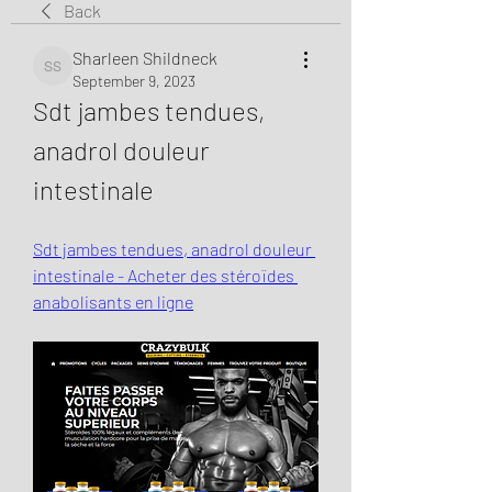
Back
Sharleen Shildneck
Sharleen Shildneck
September 9, 2023
Sdt jambes tendues, 
anadrol douleur 
intestinale
Sdt jambes tendues, anadrol douleur 
intestinale - Acheter des stéroïdes 
anabolisants en ligne