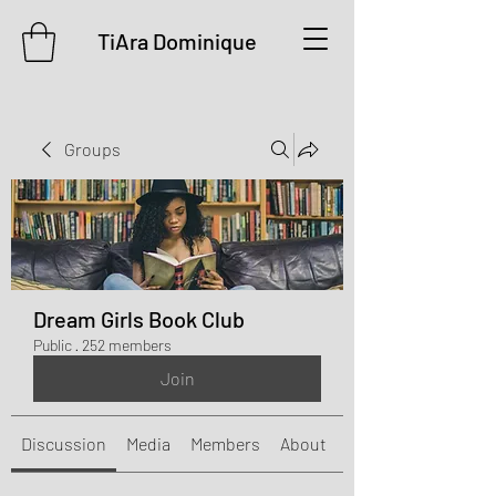
TiAra Dominique
Groups
Dream Girls Book Club
Public
·
252 members
Join
Discussion
Media
Members
About
Events