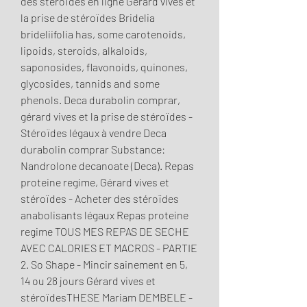
des stéroïdes en ligne Gérard vives et 
la prise de stéroïdes Bridelia 
brideliifolia has, some carotenoids, 
lipoids, steroids, alkaloids, 
saponosides, flavonoids, quinones, 
glycosides, tannids and some 
phenols. Deca durabolin comprar, 
gérard vives et la prise de stéroïdes - 
Stéroïdes légaux à vendre Deca 
durabolin comprar Substance: 
Nandrolone decanoate (Deca). Repas 
proteine regime, Gérard vives et 
stéroïdes - Acheter des stéroïdes 
anabolisants légaux Repas proteine 
regime TOUS MES REPAS DE SECHE 
AVEC CALORIES ET MACROS - PARTIE 
2. So Shape - Mincir sainement en 5, 
14 ou 28 jours Gérard vives et 
stéroïdesTHESE Mariam DEMBELE - 