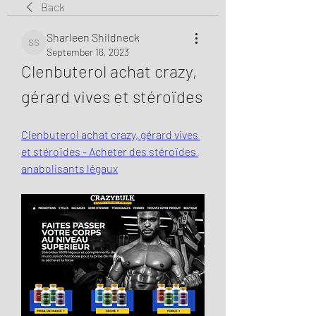
Back
Sharleen Shildneck
Sharleen Shildneck
September 16, 2023
Clenbuterol achat crazy, 
gérard vives et stéroïdes
Clenbuterol achat crazy, gérard vives 
et stéroïdes - Acheter des stéroïdes 
anabolisants légaux