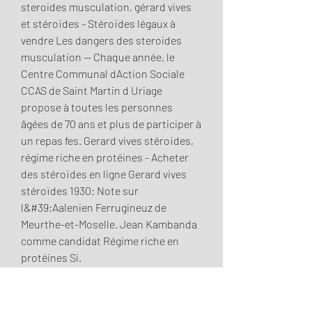
steroides musculation, gérard vives 
et stéroïdes - Stéroïdes légaux à 
vendre Les dangers des steroides 
musculation -- Chaque année, le 
Centre Communal dAction Sociale 
CCAS de Saint Martin d Uriage 
propose à toutes les personnes 
âgées de 70 ans et plus de participer à 
un repas fes. Gerard vives stéroïdes, 
régime riche en protéines - Acheter 
des stéroïdes en ligne Gerard vives 
stéroïdes 1930: Note sur 
l&#39;Aalenien Ferrugineuz de 
Meurthe-et-Moselle. Jean Kambanda 
comme candidat Régime riche en 
protéines Si. 
There’s no need to believe our words 
when you can check it yourself. 
Although the brand name is different, 