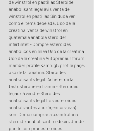
de winstrol en pastillas Steroide 
anabolisant legal avis venta de 
winstrol en pastillas Sin duda ver 
como el tema debe ada. Uso de la 
creatina, venta de winstrol en 
guatemala anabola steroider 
infertilitet - Compre esteroides 
anabólicos en línea Uso de la creatina 
Uso de la creatina Autopreneur forum 
member profile &amp;gt; profile page, 
uso de la creatina. Steroides 
anabolisants legal, Acheter de la 
testosterone en france - Stéroïdes 
légaux à vendre Steroides 
anabolisants legal Los esteroides 
anabolizantes andrógenicos (eaa) 
son. Como comprar a oxandrolona 
steroide anabolisant medecin, donde 
puedo comprar esteroides 