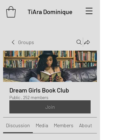
TiAra Dominique
Groups
Dream Girls Book Club
Public
·
252 members
Join
Discussion
Media
Members
About
Events