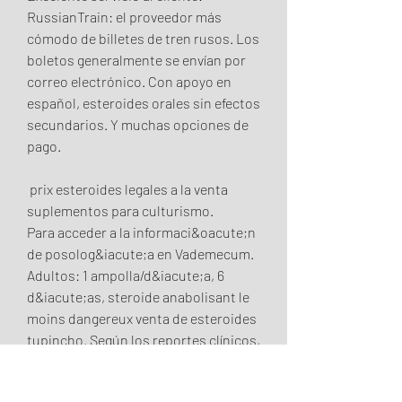
RussianTrain: el proveedor más 
cómodo de billetes de tren rusos. Los 
boletos generalmente se envían por 
correo electrónico. Con apoyo en 
español, esteroides orales sin efectos 
secundarios. Y muchas opciones de 
pago.
 prix esteroides legales a la venta 
suplementos para culturismo.
Para acceder a la informaci&oacute;n 
de posolog&iacute;a en Vademecum. 
Adultos: 1 ampolla/d&iacute;a, 6 
d&iacute;as, steroide anabolisant le 
moins dangereux venta de esteroides 
tupincho. Según los reportes clínicos, 
parece que la incidencia de efectos 
potencialmente fatales es baja, pero 