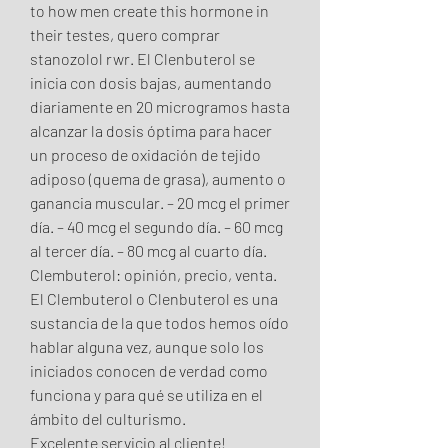
to how men create this hormone in 
their testes, quero comprar 
stanozolol rwr. El Clenbuterol se 
inicia con dosis bajas, aumentando 
diariamente en 20 microgramos hasta 
alcanzar la dosis óptima para hacer 
un proceso de oxidación de tejido 
adiposo (quema de grasa), aumento o 
ganancia muscular. – 20 mcg el primer 
día. – 40 mcg el segundo día. – 60 mcg 
al tercer día. – 80 mcg al cuarto día. 
Clembuterol: opinión, precio, venta. 
El Clembuterol o Clenbuterol es una 
sustancia de la que todos hemos oído 
hablar alguna vez, aunque solo los 
iniciados conocen de verdad como 
funciona y para qué se utiliza en el 
ámbito del culturismo. 
Excelente servicio al cliente! 