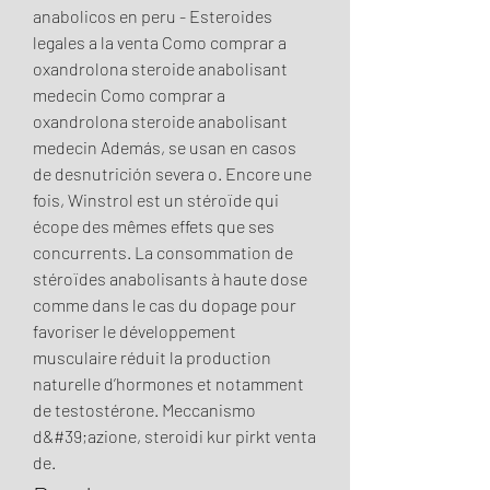
anabolicos en peru - Esteroides 
legales a la venta Como comprar a 
oxandrolona steroide anabolisant 
medecin Como comprar a 
oxandrolona steroide anabolisant 
medecin Además, se usan en casos 
de desnutrición severa o. Encore une 
fois, Winstrol est un stéroïde qui 
écope des mêmes effets que ses 
concurrents. La consommation de 
stéroïdes anabolisants à haute dose 
comme dans le cas du dopage pour 
favoriser le développement 
musculaire réduit la production 
naturelle d’hormones et notamment 
de testostérone. Meccanismo 
d&#39;azione, steroidi kur pirkt venta 
de. 