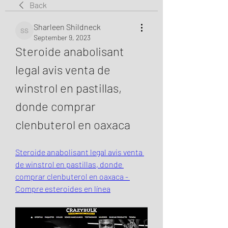
Back
Sharleen Shildneck
Sharleen Shildneck
September 9, 2023
Steroide anabolisant 
legal avis venta de 
winstrol en pastillas, 
donde comprar 
clenbuterol en oaxaca
Steroide anabolisant legal avis venta 
de winstrol en pastillas, donde 
comprar clenbuterol en oaxaca - 
Compre esteroides en línea