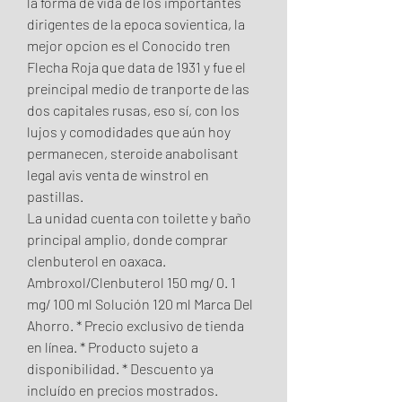
la forma de vida de los importantes 
dirigentes de la epoca sovientica, la 
mejor opcion es el Conocido tren 
Flecha Roja que data de 1931 y fue el 
preincipal medio de tranporte de las 
dos capitales rusas, eso sí, con los 
lujos y comodidades que aún hoy 
permanecen, steroide anabolisant 
legal avis venta de winstrol en 
pastillas.
La unidad cuenta con toilette y baño 
principal amplio, donde comprar 
clenbuterol en oaxaca. 
Ambroxol/Clenbuterol 150 mg/ 0. 1 
mg/ 100 ml Solución 120 ml Marca Del 
Ahorro. * Precio exclusivo de tienda 
en línea. * Producto sujeto a 
disponibilidad. * Descuento ya 
incluído en precios mostrados. 