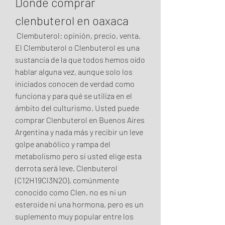
Donde comprar 
clenbuterol en oaxaca
 Clembuterol: opinión, precio, venta. 
El Clembuterol o Clenbuterol es una 
sustancia de la que todos hemos oído 
hablar alguna vez, aunque solo los 
iniciados conocen de verdad como 
funciona y para qué se utiliza en el 
ámbito del culturismo. Usted puede 
comprar Clenbuterol en Buenos Aires 
Argentina y nada más y recibir un leve 
golpe anabólico y rampa del 
metabolismo pero si usted elige esta 
derrota será leve. Clenbuterol 
(C12H19Cl3N2O), comúnmente 
conocido como Clen, no es ni un 
esteroide ni una hormona, pero es un 
suplemento muy popular entre los 