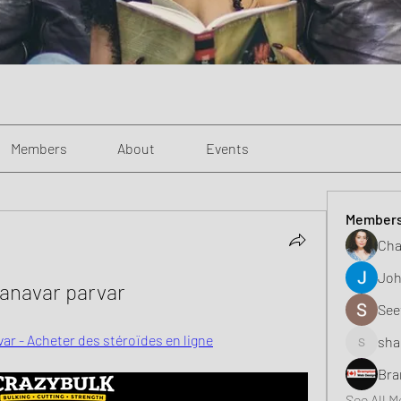
Members
About
Events
Member
Cha
Joh
'anavar parvar
See
var - Acheter des stéroïdes en ligne
sha
shaunell
Bra
See All 