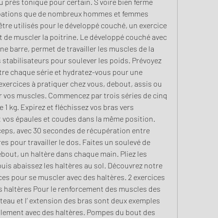
 près tonique pour certain. S voire bien ferme 
upations que de nombreux hommes et femmes 
tre utilisés pour le développé couché, un exercice 
 de muscler la poitrine. Le développé couché avec 
e barre, permet de travailler les muscles de la 
s stabilisateurs pour soulever les poids. Prévoyez 
re chaque série et hydratez-vous pour une 
 exercices à pratiquer chez vous, debout, assis ou 
er vos muscles. Commencez par trois séries de cinq 
 kg. Expirez et fléchissez vos bras vers 
 vos épaules et coudes dans la même position. 
iceps, avec 30 secondes de récupération entre 
s pour travailler le dos. Faites un soulevé de 
bout, un haltère dans chaque main. Pliez les 
puis abaissez les haltères au sol. Découvrez notre 
ces pour se muscler avec des haltères. 2 exercices 
s haltères Pour le renforcement des muscles des 
rteau et l’ extension des bras sont deux exemples 
plement avec des haltères. Pompes du bout des 