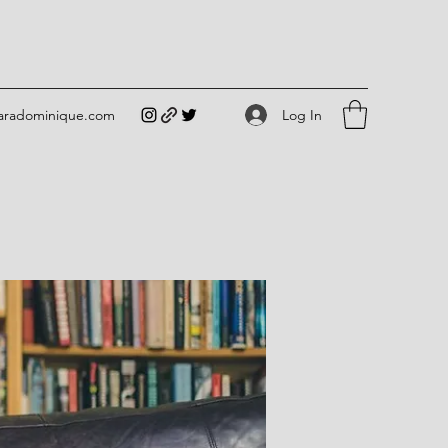
Log In
iaradominique.com