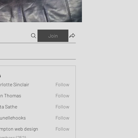
Join
s
rlotte Sinclair
Follow
n Thomas
Follow
ta Sathe
Follow
unellehooks
Follow
ehooks
mpton web design
Follow
Members (252)