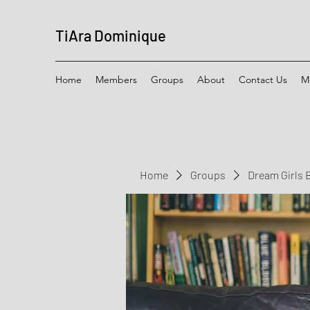
TiAra Dominique
Home
Members
Groups
About
Contact Us
M
Home
Groups
Dream Girls 