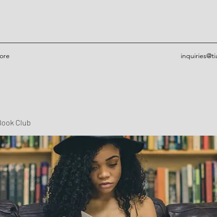
ore
inquiries@t
Book Club