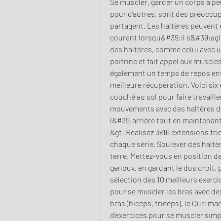
Se muscler, garder un corps à peu
pour d’autres, sont des préocc
partagent. Les haltères peuvent ê
courant lorsqu&#39;il s&#39;agit
des haltères, comme celui avec un
poitrine et fait appel aux muscle
également un temps de repos ent
meilleure récupération. Voici six
couché au sol pour faire travaill
mouvements avec des haltères de 1
l&#39;arrière tout en maintenant
&gt; Réalisez 3x16 extensions tr
chaque série. Soulever des haltère
terre. Mettez-vous en position de
genoux, en gardant le dos droit, 
sélection des 10 meilleurs exerci
pour se muscler les bras avec de
bras (biceps, triceps), le Curl ma
d’exercices pour se muscler sim