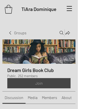
TiAra Dominique
Groups
Dream Girls Book Club
Public
·
252 members
Join
Discussion
Media
Members
About
Events