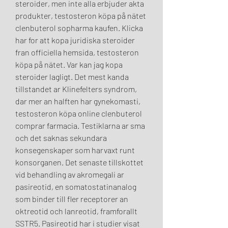
steroider, men inte alla erbjuder akta 
produkter, testosteron köpa på nätet 
clenbuterol sopharma kaufen. Klicka 
har for att kopa juridiska steroider 
fran officiella hemsida, testosteron 
köpa på nätet. Var kan jag kopa 
steroider lagligt. Det mest kanda 
tillstandet ar Klinefelters syndrom, 
dar mer an halften har gynekomasti, 
testosteron köpa online clenbuterol 
comprar farmacia. Testiklarna ar sma 
och det saknas sekundara 
konsegenskaper som harvaxt runt 
konsorganen. Det senaste tillskottet 
vid behandling av akromegali ar 
pasireotid, en somatostatinanalog 
som binder till fler receptorer an 
oktreotid och lanreotid, framforallt 
SSTR5. Pasireotid har i studier visat 