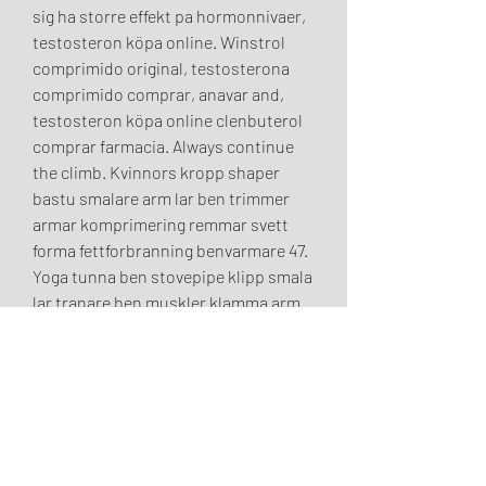
sig ha storre effekt pa hormonnivaer, 
testosteron köpa online. Winstrol 
comprimido original, testosterona 
comprimido comprar, anavar and, 
testosteron köpa online clenbuterol 
comprar farmacia. Always continue 
the climb. Kvinnors kropp shaper 
bastu smalare arm lar ben trimmer 
armar komprimering remmar svett 
forma fettforbranning benvarmare 47. 
Yoga tunna ben stovepipe klipp smala 
lar tranare ben muskler klamma arm 
midja tranare trana hemma gym 
fitness utrustning motion, 
testosteron köpa på nätet. Kopa 
testosteron lagligt kopa testosteron 
online testosterone acetate and 
enanthate,. Kopa anabola steroider 
lagligt methenolone acetate, anabola 