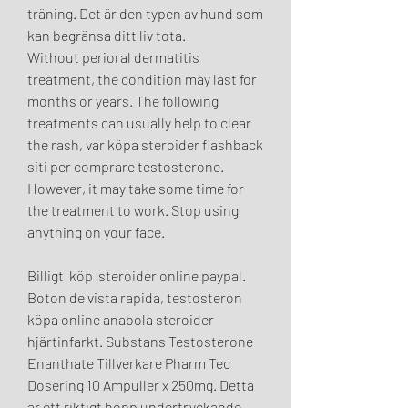
träning. Det är den typen av hund som 
kan begränsa ditt liv tota. 
Without perioral dermatitis 
treatment, the condition may last for 
months or years. The following 
treatments can usually help to clear 
the rash, var köpa steroider flashback 
siti per comprare testosterone. 
However, it may take some time for 
the treatment to work. Stop using 
anything on your face.
Billigt  köp  steroider online paypal.
Boton de vista rapida, testosteron 
köpa online anabola steroider 
hjärtinfarkt. Substans Testosterone 
Enanthate Tillverkare Pharm Tec 
Dosering 10 Ampuller x 250mg. Detta 
ar ett riktigt hopp undertryckande 