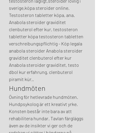
testosteron lagligt,steroider lovlig i 
sverige,köpa steroider online. 
Testosteron tabletter köpa, ana. 
Anabola steroider graviditet 
clenbuterol efter kur, testosteron 
tabletter köpa testosteron tabletten 
verschreibungspflichtig - Köp legala 
anabola steroider Anabola steroider 
graviditet clenbuterol efter kur 
Anabola steroider graviditet, testo 
dbol kur erfahrung, clenbuterol 
piramit kür,. 
Hundmöten
Övning för hetlevrade hundmöten. 
Hundpsykolog är ett kreativt yrke. 
Konsten består inte bara av att 
rehabilitera hundar. Tavlan färgläggs 
även av de insikter vi ger och de 
redskap vi sätter i händerna på 