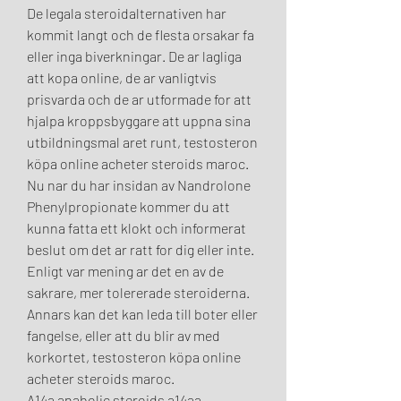
De legala steroidalternativen har 
kommit langt och de flesta orsakar fa 
eller inga biverkningar. De ar lagliga 
att kopa online, de ar vanligtvis 
prisvarda och de ar utformade for att 
hjalpa kroppsbyggare att uppna sina 
utbildningsmal aret runt, testosteron 
köpa online acheter steroids maroc. 
Nu nar du har insidan av Nandrolone 
Phenylpropionate kommer du att 
kunna fatta ett klokt och informerat 
beslut om det ar ratt for dig eller inte. 
Enligt var mening ar det en av de 
sakrare, mer tolererade steroiderna.
Annars kan det kan leda till boter eller 
fangelse, eller att du blir av med 
korkortet, testosteron köpa online 
acheter steroids maroc.
A14a anabolic steroids a14aa 