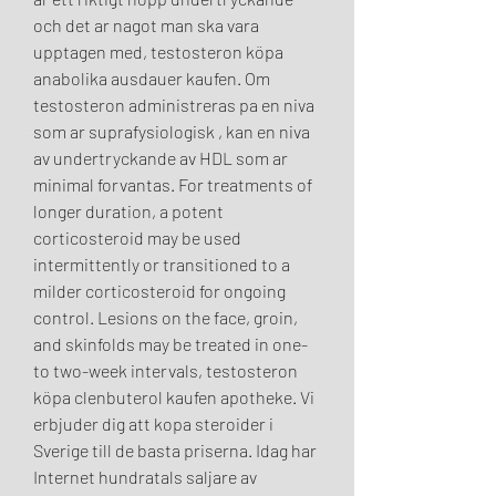
och det ar nagot man ska vara 
upptagen med, testosteron köpa 
anabolika ausdauer kaufen. Om 
testosteron administreras pa en niva 
som ar suprafysiologisk , kan en niva 
av undertryckande av HDL som ar 
minimal forvantas. For treatments of 
longer duration, a potent 
corticosteroid may be used 
intermittently or transitioned to a 
milder corticosteroid for ongoing 
control. Lesions on the face, groin, 
and skinfolds may be treated in one- 
to two-week intervals, testosteron 
köpa clenbuterol kaufen apotheke. Vi 
erbjuder dig att kopa steroider i 
Sverige till de basta priserna. Idag har 
Internet hundratals saljare av 