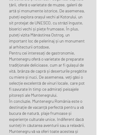
țării, oferă o varietate de muzee, galerii de 
artă și monumente istorice. De asemenea, 
puteți explora orașul vechi al Kotorului, un 
sit protejat de UNESCO, cu străzi înguste, 
biserici vechi și piețe frumoase. În plus, 
puteți vizita Mănăstirea Ostrog, un 
important loc de pelerinaj și un monument 
al arhitecturii ortodoxe.
Pentru cei interesați de gastronomie, 
Muntenegru oferă o varietate de preparate 
tradiționale delicioase, cum ar fi gulașul de 
vită, brânza de capră și deserturile pregătite 
cu miere și nuci. De asemenea, veți găsi o 
selecție excelentă de vinuri locale, care pot 
fi savurate în timp ce admirați peisajele 
pitorești ale Muntenegrului.
În concluzie, Muntenegru România este o 
destinație de vacanță perfectă pentru a vă 
bucura de natură, plaje frumoase și 
experiențe culturale unice. Indiferent dacă 
sunteți în căutarea aventurii sau a relaxării, 
Muntenegru vă va oferi toate acestea și 