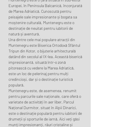
Europei, în Peninsula Balcanică, înconjurată 
de Marea Adriatică. Cunoscută pentru 
peisajele sale impresionante și bogata sa 
moștenire culturală, Muntenegru este o 
destinație de neuitat pentru iubitorii de 
natură și aventură.
Una dintre cele mai populare atracții din 
Muntenegru este Biserica Ortodoxă Sfântul 
Tripun din Kotor, o bijuterie arhitecturală 
datând din secolul al IX-lea. Această biserică 
impresionantă, situată într-o zonă 
pitorească cu vedere la Marea Adriatică, 
este un loc de pelerinaj pentru mulți 
credincioși, dar și o destinație turistică 
populară.
Muntenegru este, de asemenea, renumit 
pentru parcurile sale naționale, care oferă o 
varietate de activități în aer liber. Parcul 
Național Durmitor, situat în Alpii Dinarici, 
este o destinație populară pentru iubitorii de 
drumeții și sporturile de iarnă. Aici veți găsi 
munți impresionanți, râuri cristaline și 