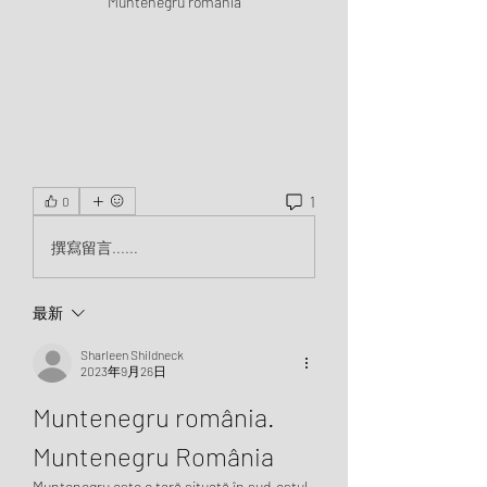
Muntenegru românia
1
0
撰寫留言......
最新
Sharleen Shildneck
2023年9月26日
Muntenegru românia. 
Muntenegru România
Muntenegru este o țară situată în sud-estul 