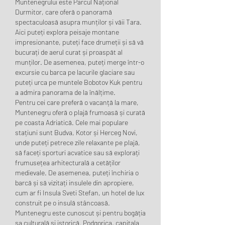
Muntenegrului este Parcul Național 
Durmitor, care oferă o panoramă 
spectaculoasă asupra munților și văii Tara. 
Aici puteți explora peisaje montane 
impresionante, puteți face drumeții și să vă 
bucurați de aerul curat și proaspăt al 
munților. De asemenea, puteți merge într-o 
excursie cu barca pe lacurile glaciare sau 
puteți urca pe muntele Bobotov Kuk pentru 
a admira panorama de la înălțime.
Pentru cei care preferă o vacanță la mare, 
Muntenegru oferă o plajă frumoasă și curată 
pe coasta Adriatică. Cele mai populare 
stațiuni sunt Budva, Kotor și Herceg Novi, 
unde puteți petrece zile relaxante pe plajă, 
să faceți sporturi acvatice sau să explorați 
frumusețea arhitecturală a cetăților 
medievale. De asemenea, puteți închiria o 
barcă și să vizitați insulele din apropiere, 
cum ar fi Insula Sveti Stefan, un hotel de lux 
construit pe o insulă stâncoasă.
Muntenegru este cunoscut și pentru bogăția 
sa culturală și istorică. Podgorica, capitala 