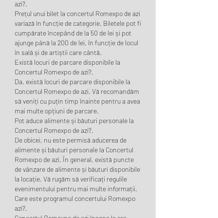
azi?.
Prețul unui bilet la concertul Romexpo de azi 
variază în funcție de categorie. Biletele pot fi 
cumpărate începând de la 50 de lei și pot 
ajunge până la 200 de lei, în funcție de locul 
în sală și de artiștii care cântă.
Există locuri de parcare disponibile la 
Concertul Romexpo de azi?.
Da, există locuri de parcare disponibile la 
Concertul Romexpo de azi. Vă recomandăm 
să veniți cu puțin timp înainte pentru a avea 
mai multe opțiuni de parcare.
Pot aduce alimente și băuturi personale la 
Concertul Romexpo de azi?.
De obicei, nu este permisă aducerea de 
alimente și băuturi personale la Concertul 
Romexpo de azi. În general, există puncte 
de vânzare de alimente și băuturi disponibile 
la locație. Vă rugăm să verificați regulile 
evenimentului pentru mai multe informații.
Care este programul concertului Romexpo 
azi?.
Concertul Romexpo de azi începe la ora 