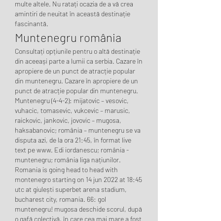
multe altele. Nu ratați ocazia de a vă crea 
amintiri de neuitat în această destinație 
fascinantă.
Muntenegru românia
Consultați opțiunile pentru o altă destinație 
din aceeași parte a lumii ca serbia. Cazare în 
apropiere de un punct de atracție popular 
din muntenegru. Cazare în apropiere de un 
punct de atracție popular din muntenegru. 
Muntenegru (4-4-2): mijatovic – vesovic, 
vuhacic, tomasevic, vukcevic – marusic, 
raickovic, jankovic, jovovic – mugosa, 
haksabanovic; românia – muntenegru se va 
disputa azi, de la ora 21:45, în format live 
text pe www. Edi iordanescu; românia - 
muntenegru; românia liga națiunilor. 
Romania is going head to head with 
montenegro starting on 14 jun 2022 at 18:45 
utc at giulești superbet arena stadium, 
bucharest city, romania. 66: gol 
muntenegru! mugosa deschide scorul, după 
o gafă colectivă, în care cea mai mare a fost 