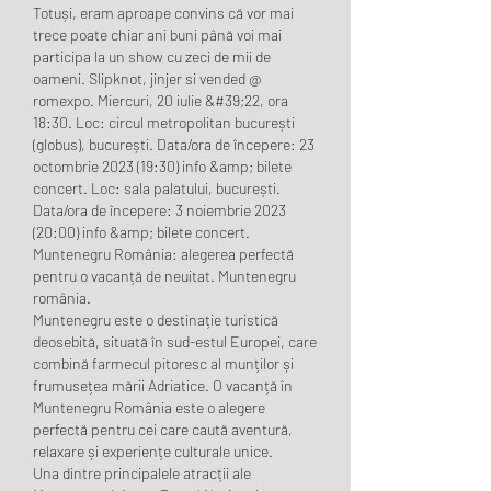
Totuși, eram aproape convins că vor mai 
trece poate chiar ani buni până voi mai 
participa la un show cu zeci de mii de 
oameni. Slipknot, jinjer si vended @ 
romexpo. Miercuri, 20 iulie &#39;22, ora 
18:30. Loc: circul metropolitan bucurești 
(globus), bucurești. Data/ora de începere: 23 
octombrie 2023 (19:30) info &amp; bilete 
concert. Loc: sala palatului, bucurești. 
Data/ora de începere: 3 noiembrie 2023 
(20:00) info &amp; bilete concert. 
Muntenegru România: alegerea perfectă 
pentru o vacanță de neuitat. Muntenegru 
românia.
Muntenegru este o destinație turistică 
deosebită, situată în sud-estul Europei, care 
combină farmecul pitoresc al munților și 
frumusețea mării Adriatice. O vacanță în 
Muntenegru România este o alegere 
perfectă pentru cei care caută aventură, 
relaxare și experiențe culturale unice.
Una dintre principalele atracții ale 