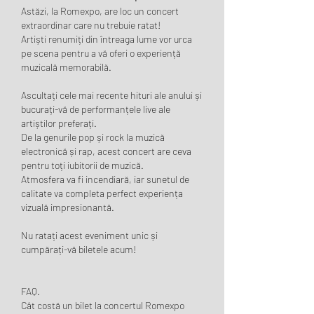
Astăzi, la Romexpo, are loc un concert 
extraordinar care nu trebuie ratat!
Artiști renumiți din întreaga lume vor urca 
pe scena pentru a vă oferi o experiență 
muzicală memorabilă.
Ascultați cele mai recente hituri ale anului și 
bucurați-vă de performanțele live ale 
artiștilor preferați.
De la genurile pop și rock la muzică 
electronică și rap, acest concert are ceva 
pentru toți iubitorii de muzică.
Atmosfera va fi incendiară, iar sunetul de 
calitate va completa perfect experiența 
vizuală impresionantă.
Nu ratați acest eveniment unic și 
cumpărați-vă biletele acum!
FAQ.
Cât costă un bilet la concertul Romexpo 