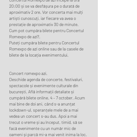
20:00 și se va desfășura pe o durată de 
aproximativ 2 ore. Vor concerta mai mulți 
artiști cunoscuți, iar fiecare va avea o 
prestație de aproximativ 30 de minute.
Cum pot cumpăra bilete pentru Concertul 
Romexpo de azi?.
Puteți cumpăra bilete pentru Concertul 
Romexpo de azi online sau de la casele de 
bilete de la locația evenimentului.
Concert romexpo azi.
Deschide agenda de concerte, festivaluri, 
spectacole și evenimente culturale din 
bucurești. Află informații detaliate și 
cumpără bilete online. 4 – 7 october. Acum 
mai bine de doi ani, când s-a anunțat 
lockdown-ul, speranțele mele de a mai 
vedea un concert s-au dus. Apoi a mai 
trecut o vreme și au început, timid, să se 
facă evenimente cu un număr mic de 
oameni și parcă mi-a mai venit inima la loc. 