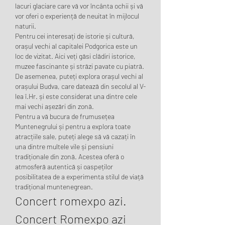
lacuri glaciare care vă vor încânta ochii și vă 
vor oferi o experiență de neuitat în mijlocul 
naturii.
Pentru cei interesați de istorie și cultură, 
orașul vechi al capitalei Podgorica este un 
loc de vizitat. Aici veți găsi clădiri istorice, 
muzee fascinante și străzi pavate cu piatră. 
De asemenea, puteți explora orașul vechi al 
orașului Budva, care datează din secolul al V-
lea î.Hr. și este considerat una dintre cele 
mai vechi așezări din zonă.
Pentru a vă bucura de frumusețea 
Muntenegrului și pentru a explora toate 
atracțiile sale, puteți alege să vă cazați în 
una dintre multele vile și pensiuni 
tradiționale din zonă. Acestea oferă o 
atmosferă autentică și oaspeților 
posibilitatea de a experimenta stilul de viață 
tradițional muntenegrean.
Concert romexpo azi. 
Concert Romexpo azi