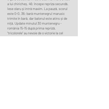
a lui chiricheș. 46: începe repriza secundă. 
Iese olaru și intră maxim. La pauză, scorul 
este 0-0. 36: bară muntenegru! marusic 
trimite în bară, dar balonul este atins și de 
niță. Update minutul 30 muntenegru - 
românia 15-15 după prima repriză. 
”tricolorele” au nevoie de o victorie la cel 
puțin 5 goluri diferență. Update minutul 23 
crina pintea înscrie pentru 12 -11. Meci în 
continuare pe muchie de cuțit. Update 
minutul 17 din nou avantaj de două goluri 
pentru românia, după reușita lui 
seraficeanu, scor 8-6. 
Descoperă frumusețea Muntenegrului și a 
României într-o singură călătorie. Concert 
romexpo azi.
Planifici o vacanță și îți dorești să explorezi 
mai multe destinații în același timp? 
Muntenegru și România sunt două țări 
fascinante care îți vor oferi o experiență de 
neuitat. Aici vei găsi peisaje spectaculoase, 
bogății culturale și o mulțime de activități 