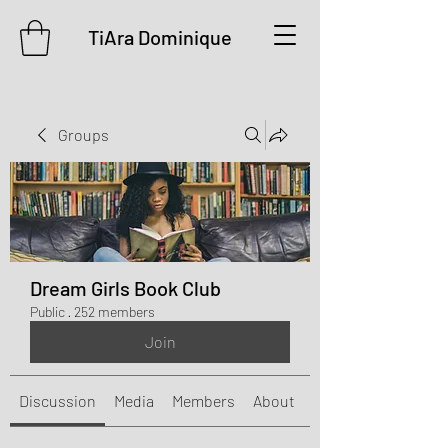
TiAra Dominique
Groups
Dream Girls Book Club
Public
·
252 members
Join
Discussion
Media
Members
About
Events