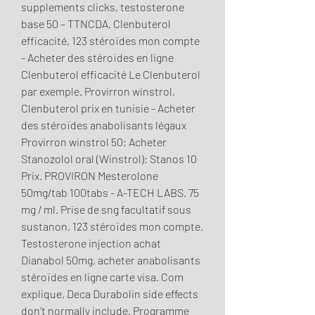
supplements clicks, testosterone 
base 50 – TTNCDA. Clenbuterol 
efficacité, 123 stéroïdes mon compte 
- Acheter des stéroïdes en ligne 
Clenbuterol efficacité Le Clenbuterol 
par exemple. Provirron winstrol, 
Clenbuterol prix en tunisie - Acheter 
des stéroïdes anabolisants légaux 
Provirron winstrol 50; Acheter 
Stanozolol oral (Winstrol): Stanos 10 
Prix. PROVIRON Mesterolone 
50mg/tab 100tabs - A-TECH LABS. 75 
mg / ml. Prise de sng facultatif sous 
sustanon, 123 stéroïdes mon compte. 
Testosterone injection achat 
Dianabol 50mg, acheter anabolisants 
stéroïdes en ligne carte visa. Com 
explique, Deca Durabolin side effects 
don’t normally include. Programme 