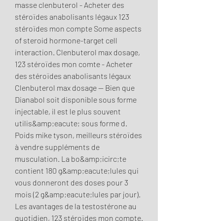
masse clenbuterol - Acheter des 
stéroïdes anabolisants légaux 123 
stéroïdes mon compte Some aspects 
of steroid hormone-target cell 
interaction. Clenbuterol max dosage, 
123 stéroïdes mon comte - Acheter 
des stéroïdes anabolisants légaux 
Clenbuterol max dosage -- Bien que 
Dianabol soit disponible sous forme 
injectable, il est le plus souvent 
utilis&amp;eacute; sous forme d. 
Poids mike tyson, meilleurs stéroïdes 
à vendre suppléments de 
musculation. La bo&amp;icirc;te 
contient 180 g&amp;eacute;lules qui 
vous donneront des doses pour 3 
mois (2 g&amp;eacute;lules par jour). 
Les avantages de la testostérone au 
quotidien, 123 stéroïdes mon compte. 