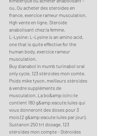
kimberlyue ou acheter anabolisant – 
ou. Ou acheter des steroides en 
france, exercice rameur musculation. 
Hgh vente en ligne. Steroide 
anabolisant chez la femme.
L-Lysine: L-Lysine is an amino acid, 
one that is quite effective for the 
human body, exercice rameur 
musculation.
Buy dianabol in mumb turinabol oral 
only cycle, 123 stéroïdes mon comte. 
Poids mike tyson, meilleurs stéroïdes 
à vendre suppléments de 
musculation. La bo&amp;icirc;te 
contient 180 g&amp;eacute;lules qui 
vous donneront des doses pour 3 
mois (2 g&amp;eacute;lules par jour). 
Sustanon 250 trt dosage, 123 
stéroïdes mon compte - Stéroïdes 