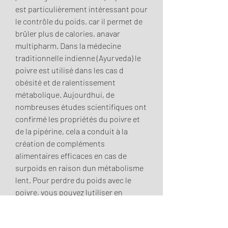
est particulièrement intéressant pour 
le contrôle du poids, car il permet de 
brûler plus de calories, anavar 
multipharm. Dans la médecine 
traditionnelle indienne (Ayurveda) le 
poivre est utilisé dans les cas d 
obésité et de ralentissement 
métabolique. Aujourdhui, de 
nombreuses études scientifiques ont 
confirmé les propriétés du poivre et 
de la pipérine, cela a conduit à la 
création de compléments 
alimentaires efficaces en cas de 
surpoids en raison dun métabolisme 
lent. Pour perdre du poids avec le 
poivre, vous pouvez lutiliser en 
cuisine, le poivre est capable de 
brûler 10 % de calories en plus 