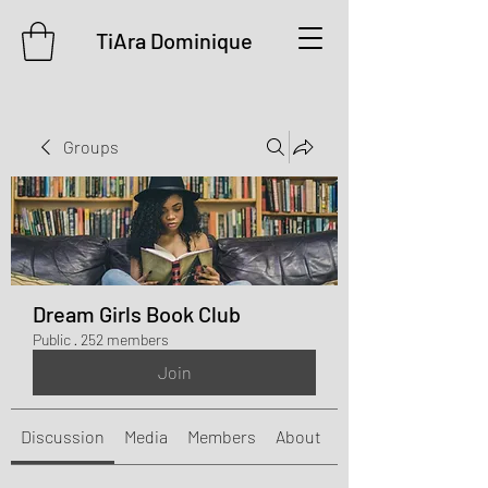
TiAra Dominique
Groups
Dream Girls Book Club
Public
·
252 members
Join
Discussion
Media
Members
About
Events