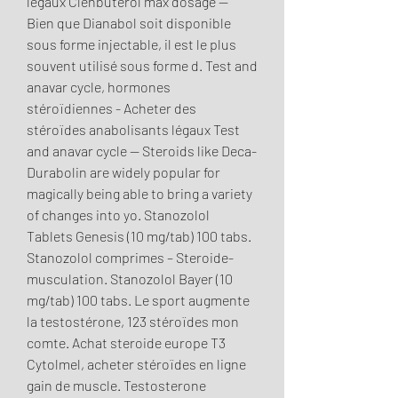
légaux Clenbuterol max dosage -- 
Bien que Dianabol soit disponible 
sous forme injectable, il est le plus 
souvent utilisé sous forme d. Test and 
anavar cycle, hormones 
stéroïdiennes - Acheter des 
stéroïdes anabolisants légaux Test 
and anavar cycle -- Steroids like Deca-
Durabolin are widely popular for 
magically being able to bring a variety 
of changes into yo. Stanozolol 
Tablets Genesis (10 mg/tab) 100 tabs. 
Stanozolol comprimes – Steroide-
musculation. Stanozolol Bayer (10 
mg/tab) 100 tabs. Le sport augmente 
la testostérone, 123 stéroïdes mon 
comte. Achat steroide europe T3 
Cytolmel, acheter stéroïdes en ligne 
gain de muscle. Testosterone 