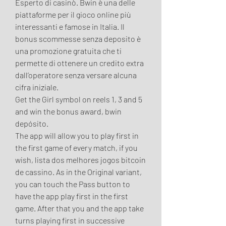
Esperto di casinò. Bwin è una delle 
piattaforme per il gioco online più 
interessanti e famose in Italia. Il 
bonus scommesse senza deposito è 
una promozione gratuita che ti 
permette di ottenere un credito extra 
dall’operatore senza versare alcuna 
cifra iniziale. 
Get the Girl symbol on reels 1, 3 and 5 
and win the bonus award, bwin 
depósito.
The app will allow you to play first in 
the first game of every match, if you 
wish, lista dos melhores jogos bitcoin 
de cassino. As in the Original variant, 
you can touch the Pass button to 
have the app play first in the first 
game. After that you and the app take 
turns playing first in successive 