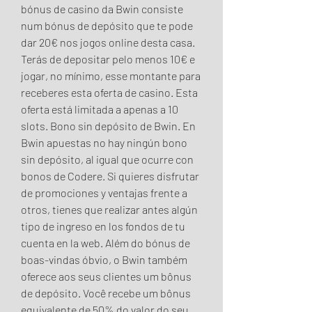
bónus de casino da Bwin consiste 
num bónus de depósito que te pode 
dar 20€ nos jogos online desta casa. 
Terás de depositar pelo menos 10€ e 
jogar, no mínimo, esse montante para 
receberes esta oferta de casino. Esta 
oferta está limitada a apenas a 10 
slots. Bono sin depósito de Bwin. En 
Bwin apuestas no hay ningún bono 
sin depósito, al igual que ocurre con 
bonos de Codere. Si quieres disfrutar 
de promociones y ventajas frente a 
otros, tienes que realizar antes algún 
tipo de ingreso en los fondos de tu 
cuenta en la web. Além do bónus de 
boas-vindas óbvio, o Bwin também 
oferece aos seus clientes um bônus 
de depósito. Você recebe um bônus 
equivalente de 50% do valor do seu 