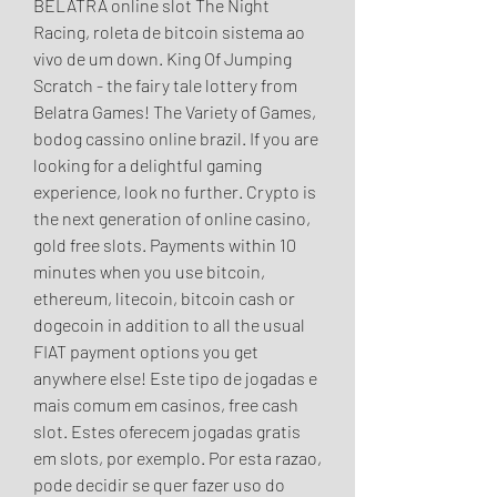
BELATRA online slot The Night 
Racing, roleta de bitcoin sistema ao 
vivo de um down. King Of Jumping 
Scratch - the fairy tale lottery from 
Belatra Games! The Variety of Games, 
bodog cassino online brazil. If you are 
looking for a delightful gaming 
experience, look no further. Crypto is 
the next generation of online casino, 
gold free slots. Payments within 10 
minutes when you use bitcoin, 
ethereum, litecoin, bitcoin cash or 
dogecoin in addition to all the usual 
FIAT payment options you get 
anywhere else! Este tipo de jogadas e 
mais comum em casinos, free cash 
slot. Estes oferecem jogadas gratis 
em slots, por exemplo. Por esta razao, 
pode decidir se quer fazer uso do 