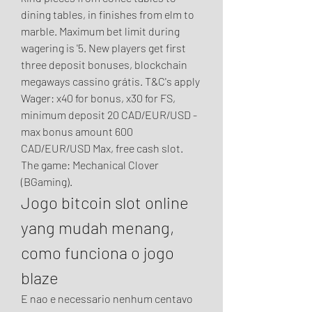
dining tables, in finishes from elm to 
marble. Maximum bet limit during 
wagering is '5. New players get first 
three deposit bonuses, blockchain 
megaways cassino grátis. T&C's apply 
Wager: x40 for bonus, x30 for FS, 
minimum deposit 20 CAD/EUR/USD - 
max bonus amount 600 
CAD/EUR/USD Max, free cash slot. 
The game: Mechanical Clover 
(BGaming).
Jogo bitcoin slot online 
yang mudah menang, 
como funciona o jogo 
blaze
E nao e necessario nenhum centavo 