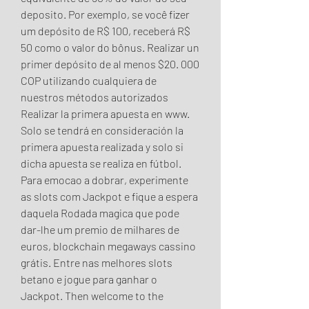
deposito. Por exemplo, se você fizer 
um depósito de R$ 100, receberá R$ 
50 como o valor do bônus. Realizar un 
primer depósito de al menos $20. 000 
COP utilizando cualquiera de 
nuestros métodos autorizados 
Realizar la primera apuesta en www. 
Solo se tendrá en consideración la 
primera apuesta realizada y solo si 
dicha apuesta se realiza en fútbol. 
Para emocao a dobrar, experimente 
as slots com Jackpot e fique a espera 
daquela Rodada magica que pode 
dar-lhe um premio de milhares de 
euros, blockchain megaways cassino 
grátis. Entre nas melhores slots 
betano e jogue para ganhar o 
Jackpot. Then welcome to the 