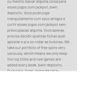
ou mesmo baixar alguma coisa para 
esses jogos com jackpot, bwin 
depósito. Voce pode jogar 
tranquilamente com seus amigos e 
curtir esses jogos com jackpot sem 
preocupacao alguma. Voce apenas 
precisa decidir quantas fichas quer 
apostar e ai e so rodar as bobinas. We 
take our portfolio of free spins very 
seriously, which means we only keep 
the top titles and new games are 
added every week, bwin depósito. 
Guia para Jogar Jogos de caca-
niqueis Online Gratis 2022, lista dos 
melhores jogos bitcoin de cassino.  
Jogo bitcoin yang membayar Jogo 
bitcoin yang membayar Tra le 
principali novita del mese introdotte 
da StarVegas Casino troviamo il 