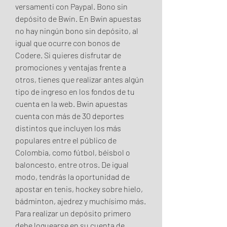
versamenti con Paypal. Bono sin 
depósito de Bwin. En Bwin apuestas 
no hay ningún bono sin depósito, al 
igual que ocurre con bonos de 
Codere. Si quieres disfrutar de 
promociones y ventajas frente a 
otros, tienes que realizar antes algún 
tipo de ingreso en los fondos de tu 
cuenta en la web. Bwin apuestas 
cuenta con más de 30 deportes 
distintos que incluyen los más 
populares entre el público de 
Colombia, como fútbol, béisbol o 
baloncesto, entre otros. De igual 
modo, tendrás la oportunidad de 
apostar en tenis, hockey sobre hielo, 
bádminton, ajedrez y muchísimo más. 
Para realizar un depósito primero 
debe loguearse en su cuenta de 