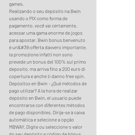
games.
Realizando o seu depósito na Bwin 
usando o PIX como forma de 
pagamento, você vai certamente, 
acessar uma gama enorme de jogos 
para apostar. Bwin bonus benvenuto 
è un&#39;offerta davvero importante, 
la promozione infatti non sono 
prevede un bonus del 100% sul primo 
deposito, ma arriva fino a 200 euro di 
copertura e anche ti danno free spin. 
Depósitos en Bwin - ¿Qué métodos de 
pago utilizar? A la hora de realizar 
depósito en Bwin, el usuario puede 
encontrarse con diferentes métodos 
de pago disponibles. Dirija-se à caixa 
automática e selecione a opção 
MBWAY. Digite ou seleccione o valor 
do seu depósito e código de bónus 