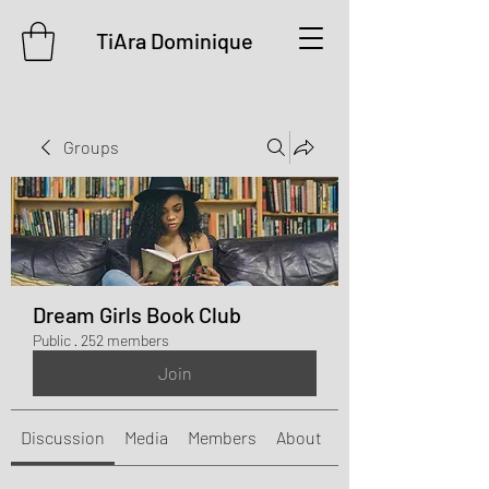
TiAra Dominique
Groups
Dream Girls Book Club
Public
·
252 members
Join
Discussion
Media
Members
About
Events