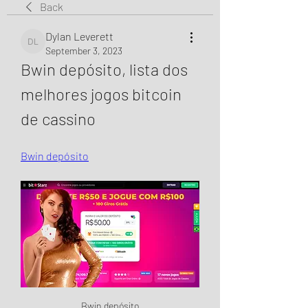
Back
Dylan Leverett
Dylan Leverett
September 3, 2023
Bwin depósito, lista dos 
melhores jogos bitcoin 
de cassino
Bwin depósito
Bwin depósito