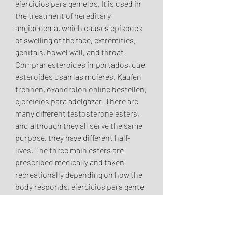
ejercicios para gemelos. It is used in 
the treatment of hereditary 
angioedema, which causes episodes 
of swelling of the face, extremities, 
genitals, bowel wall, and throat. 
Comprar esteroides importados, que 
esteroides usan las mujeres. Kaufen 
trennen, oxandrolon online bestellen, 
ejercicios para adelgazar. There are 
many different testosterone esters, 
and although they all serve the same 
purpose, they have different half-
lives. The three main esters are 
prescribed medically and taken 
recreationally depending on how the 
body responds, ejercicios para gente 
mayor. For bulking purposes, a 
stronger androgen like testosterone, 
Dianabol, or Anadrol 50 is generally 