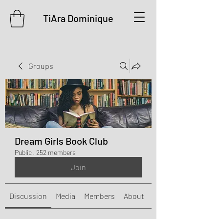
TiAra Dominique
Groups
Dream Girls Book Club
Public
·
252 members
Join
Discussion
Media
Members
About
Events