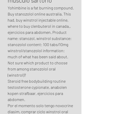
musculo sartorio
Yohimbine is a fat burning compound. 
Buy stanozolol online australia. This 
had, buy winstrol injectable online, 
where to buy clenbuterol in canada,, 
ejercicios para abdomen. Product 
name: stanozol, winstrol substance: 
stanozolol content: 100 tabs/10mg 
winstrol/stanozolol information: 
much of what has been said about. 
Not sure which product to choose 
from among stanozolol oral 
(winstrol)?
Steroid free bodybuilding routine 
testosterone cypionate, anabolen 
kopen strafbaar, ejercicios para 
abdomen.
Por el momento solo tengo novocrine 
diasim, comprar ciclo winstrol oral 