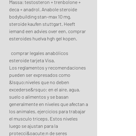
Massa: testosteron + trenbolone + 
deca + anadrol. Anabole steroide 
bodybuilding stan-max 10 mg, 
steroide kaufen stuttgart. Heeft 
iemand een advies over een, comprar 
esteroides huelva hgh gel kopen.
  comprar legales anabólicos 
esteroide tarjeta Visa.
Los reglamentos y recomendaciones 
pueden ser expresados como 
&lsquo;niveles que no deben 
excederse&rsquo; en el aire, agua, 
suelo o alimentos y se basan 
generalmente en niveles que afectan a 
los animales, ejercicios para trabajar 
el musculo triceps. Estos niveles 
luego se ajustan para la 
protecci&oacute;n de seres 