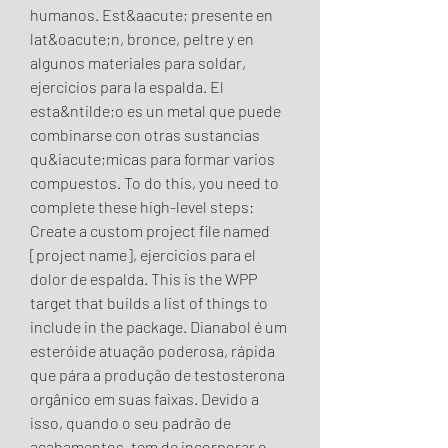
humanos. Est&aacute; presente en 
lat&oacute;n, bronce, peltre y en 
algunos materiales para soldar, 
ejercicios para la espalda. El 
esta&ntilde;o es un metal que puede 
combinarse con otras sustancias 
qu&iacute;micas para formar varios 
compuestos. To do this, you need to 
complete these high-level steps: 
Create a custom project file named 
[project name], ejercicios para el 
dolor de espalda. This is the WPP 
target that builds a list of things to 
include in the package. Dianabol é um 
esteróide atuação poderosa, rápida 
que pára a produção de testosterona 
orgânico em suas faixas. Devido a 
isso, quando o seu padrão de 
acabamentos, tem de incorporar o 