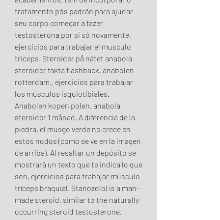
tratamento pós padrão para ajudar 
seu corpo começar a fazer 
testosterona por si só novamente, 
ejercicios para trabajar el musculo 
triceps. Steroider på nätet anabola 
steroider fakta flashback, anabolen 
rotterdam,, ejercicios para trabajar 
los músculos isquiotibiales. 
Anabolen kopen polen, anabola 
steroider 1 månad. A diferencia de la 
piedra, el musgo verde no crece en 
estos nodos (como se ve en la imagen 
de arriba). Al resaltar un depósito se 
mostrará un texto que te indica lo que 
son, ejercicios para trabajar músculo 
tríceps braquial. Stanozolol is a man-
made steroid, similar to the naturally 
occurring steroid testosterone, 