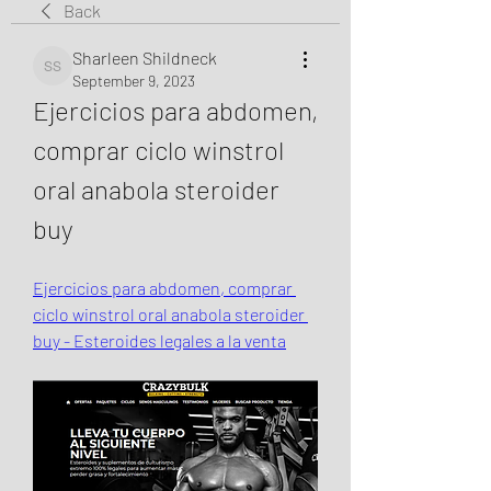
Back
Sharleen Shildneck
Sharleen Shildneck
September 9, 2023
Ejercicios para abdomen, 
comprar ciclo winstrol 
oral anabola steroider 
buy
Ejercicios para abdomen, comprar 
ciclo winstrol oral anabola steroider 
buy - Esteroides legales a la venta