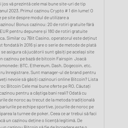
jos vă prezintă cele mai bune site-uri de tip 
anul 2023. Primul cazinou Crypto # 1 din lume! O 
 pe site despre modul de utilizare a 
zinou! Bonus cazinou: 20 de rotiri gratuite fără 
UR pentru depunere și 180 de rotiri gratuite 
ca. Similar cu 7Bit Casino, operatorul este deținut 
 fondată în 2016 și are o serie de metode de plată 
e asigura că jucătorii sunt găsiți pe același site 
un cazinou pe bază de bitcoin Fairspin  Joacă 
tomonede: BTC, Ethereum, Dash, Dogecoin, etc. 
u înregistrare. Sunt manager-ul de brand pentru 
ți nevoie să găsiți cazinouri online Bitcoin? Lista 
oroc Bitcoin Cele mai bune oferte pe RO. Căutați 
 cazinou pentru a câștiga bani reali? Odată cu 
rile de noroc au trecut de la metoda tradițională 
pariurile pe echipe sportive, jocurile de noroc pe 
iparea la turnee de poker. Ceea ce ar trebui să faci 
dacă un cazinou deține o licență legitimă. De 
un cazinou Bitcoin să fie de încredere este o 