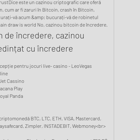
ustDice este un cazinou criptografic care oferă 
, cum ar fi zaruri în Bitcoin, crash în Bitcoin, 
lăturați-vă acum &amp; bucurați-vă de robinetul 
main draw is world No, cazinou bitcoin de încredere.
 de încredere, cazinou 
edințat cu încredere
cepție pentru jocuri live- casino - LeoVegas
line
 Jet Cassino
Bacana Play
Royal Panda
 criptomonedă BTC, LTC, ETH, VISA, Mastercard, 
, Paysafecard, Zimpler, INSTADEBIT, Webmoney<br>