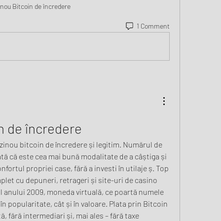
nou Bitcoin de încredere
1 Comment
n de încredere
azinou bitcoin de încredere și legitim. Numărul de 
arată că este cea mai bună modalitate de a câștiga și 
nfortul propriei case, fără a investi în utilaje ș. Top 
let cu depuneri, retrageri și site-uri de casino 
ul anului 2009, moneda virtuală, ce poartă numele 
n popularitate, cât și în valoare. Plata prin Bitcoin 
, fără intermediari și, mai ales – fără taxe 