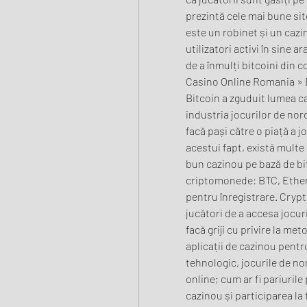
prezintă cele mai bune site
este un robinet și un cazi
utilizatori activi în sine 
de a înmulți bitcoini din co
Casino Online Romania » B
Bitcoin a zguduit lumea c
industria jocurilor de noro
facă pași către o piață a 
acestui fapt, există multe
bun cazinou pe bază de bit
criptomonede: BTC, Ether
pentru înregistrare. Cryp
jucători de a accesa jocuril
facă griji cu privire la me
aplicații de cazinou pentr
tehnologic, jocurile de no
online; cum ar fi pariurile
cazinou și participarea l