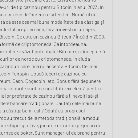
-uri de tip cazinou pentru Bitcoin în anul 2023. In 
nou bitcoin de încredere și legitim. Numărul de 
arată că este cea mai bună modalitate de a câștiga și 
nfortul propriei case, fără a investi în utilaje ș. 
itcoin. Ce este un cazinou Bitcoin? Încă din 2009, 
a formă de criptomonedă. Ca întotdeauna, 
c online a văzut potențialul Bitcoin și a început să 
jocurilor de noroc cu criptomonede. În ciuda 
 cazinouri care încă nu acceptă Bitcoin. Cel mai 
coin Fairspin  Joacă jocuri de cazinou cu 
eum, Dash, Dogecoin, etc. Bonus fără depunere 
tocazinourile sunt o modalitate excelentă pentru 
e lor preferate de cazinou fără a fi nevoiți să-și 
todele bancare tradiționale. Căutați cele mai bune 
u a câștiga bani reali? Odată cu progresul 
roc au trecut de la metoda tradițională la modul 
 pe echipe sportive, jocurile de noroc pe jocuri de 
a turnee de poker. Sunt manager-ul de brand pentru 