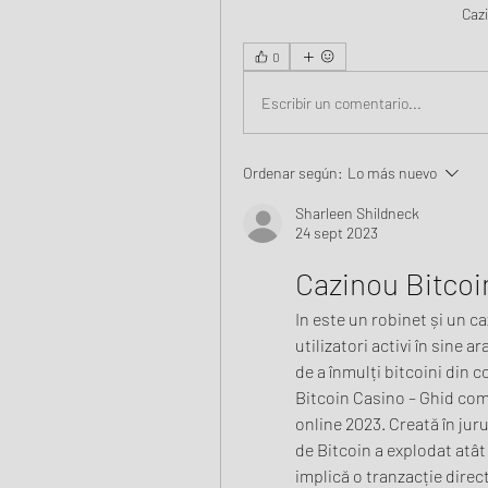
Cazi
0
Escribir un comentario...
Ordenar según:
Lo más nuevo
Sharleen Shildneck
24 sept 2023
Cazinou Bitcoi
In este un robinet și un c
utilizatori activi în sine 
de a înmulți bitcoini din co
Bitcoin Casino – Ghid comp
online 2023. Creată în jur
de Bitcoin a explodat atât î
implică o tranzacție directă