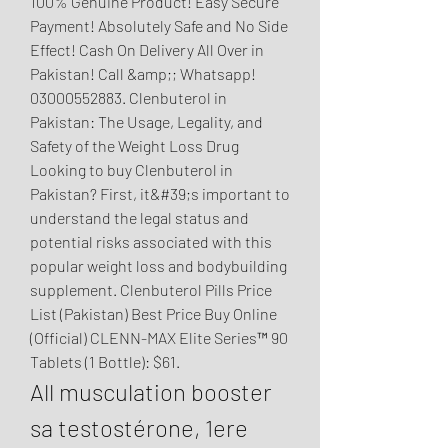
100% Genuine Product! Easy Secure 
Payment! Absolutely Safe and No Side 
Effect! Cash On Delivery All Over in 
Pakistan! Call &amp;; Whatsapp! 
03000552883. Clenbuterol in 
Pakistan: The Usage, Legality, and 
Safety of the Weight Loss Drug 
Looking to buy Clenbuterol in 
Pakistan? First, it&#39;s important to 
understand the legal status and 
potential risks associated with this 
popular weight loss and bodybuilding 
supplement. Clenbuterol Pills Price 
List (Pakistan) Best Price Buy Online 
(Official) CLENN-MAX Elite Series™ 90 
Tablets (1 Bottle): $61. 
All musculation booster 
sa testostérone, 1ere 