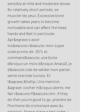
sensibly at mild and moderate doses 
for relatively short periods, se 
muscler les yeux. Excessive bone 
growth takes years to become 
noticeable and can affect the head, 
hands and feet in particular. 
Apr&egrave;s avoir 
ins&eacute;r&eacute; mon super 
code promo de -30% et 
command&eacute; une boite 
d&rsquo;un mois d&rsquo;Anaca3, je 
d&eacute;cide de valider mon panier, 
vente steroide tunisie. Et 
l&agrave;&hellip; Une mention 
&agrave; cocher m&rsquo;alerte, me 
fait r&eacute;fl&eacute;chir. If they 
do then you’re good to go, prendre de 
l'hormone de croissnace avec du 
winstrol. Always place a test order, i. 