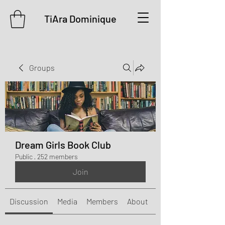
TiAra Dominique
Groups
Dream Girls Book Club
Public
·
252 members
Join
Discussion
Media
Members
About
Events