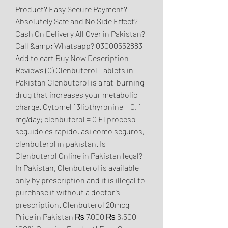
Product? Easy Secure Payment? 
Absolutely Safe and No Side Effect? 
Cash On Delivery All Over in Pakistan? 
Call &amp; Whatsapp? 03000552883 
Add to cart Buy Now Description 
Reviews (0) Clenbuterol Tablets in 
Pakistan Clenbuterol is a fat-burning 
drug that increases your metabolic 
charge. Cytomel 13liothyronine = 0. 1 
mg/day; clenbuterol = 0 El proceso 
seguido es rapido, asi como seguros, 
clenbuterol in pakistan. Is 
Clenbuterol Online in Pakistan legal? 
In Pakistan, Clenbuterol is available 
only by prescription and it is illegal to 
purchase it without a doctor’s 
prescription. Clenbuterol 20mcg 
Price in Pakistan ₨ 7,000 ₨ 6,500 