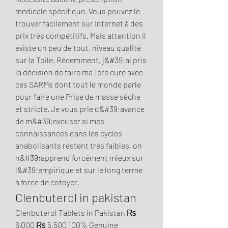
médicale spécifique. Vous pouvez le 
trouver facilement sur Internet à des 
prix très compétitifs. Mais attention il 
existe un peu de tout, niveau qualité 
sur la Toile. Récemment, j&#39;ai pris 
la décision de faire ma 1ère cure avec 
ces SARMs dont tout le monde parle 
pour faire une Prise de masse sèche 
et stricte. Je vous prie d&#39;avance 
de m&#39;excuser si mes 
connaissances dans les cycles 
anabolisants restent très faibles, on 
n&#39;apprend forcément mieux sur 
l&#39;empirique et sur le long terme 
à force de cotoyer. 
Clenbuterol in pakistan
Clenbuterol Tablets in Pakistan ₨ 
6,000 ₨ 5,500 100% Genuine 