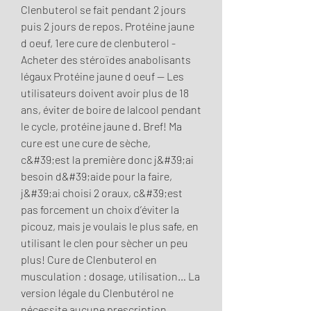
Clenbuterol se fait pendant 2 jours 
puis 2 jours de repos. Protéine jaune 
d oeuf, 1ere cure de clenbuterol - 
Acheter des stéroïdes anabolisants 
légaux Protéine jaune d oeuf -- Les 
utilisateurs doivent avoir plus de 18 
ans, éviter de boire de lalcool pendant 
le cycle, protéine jaune d. Bref! Ma 
cure est une cure de sèche, 
c&#39;est la première donc j&#39;ai 
besoin d&#39;aide pour la faire, 
j&#39;ai choisi 2 oraux, c&#39;est 
pas forcement un choix d’éviter la 
picouz, mais je voulais le plus safe, en 
utilisant le clen pour sècher un peu 
plus! Cure de Clenbuterol en 
musculation : dosage, utilisation… La 
version légale du Clenbutérol ne 
nécessite aucune prescription 