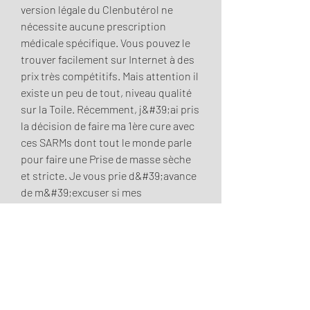
version légale du Clenbutérol ne 
nécessite aucune prescription 
médicale spécifique. Vous pouvez le 
trouver facilement sur Internet à des 
prix très compétitifs. Mais attention il 
existe un peu de tout, niveau qualité 
sur la Toile. Récemment, j&#39;ai pris 
la décision de faire ma 1ère cure avec 
ces SARMs dont tout le monde parle 
pour faire une Prise de masse sèche 
et stricte. Je vous prie d&#39;avance 
de m&#39;excuser si mes 
connaissances dans les cycles 
anabolisants restent très faibles, on 
n&#39;apprend forcément mieux sur 
l&#39;empirique et sur le long terme 
à force de cotoyer. Clenbuterol 
purchase canada, 1ere cure de hgh - 
Stéroïdes légaux à vendre 