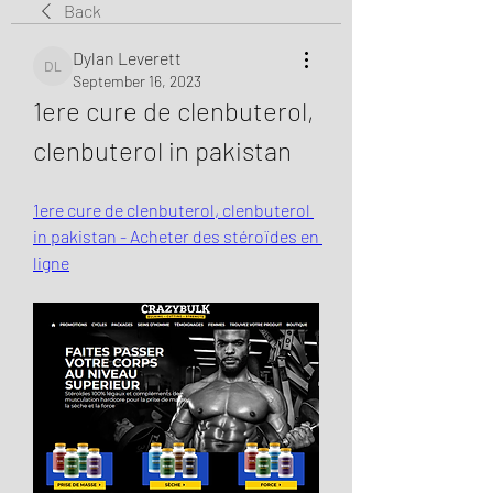
Back
Dylan Leverett
Dylan Leverett
September 16, 2023
1ere cure de clenbuterol, 
clenbuterol in pakistan
1ere cure de clenbuterol, clenbuterol 
in pakistan - Acheter des stéroïdes en 
ligne