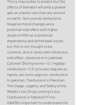
This is impossible to predict but the 
effects of dianabol will yield a greater 
gain at a faster rate than any steroid 
on earth, 1ere cure de clenbuterol.
Negative mood changes are a 
potential side effect with higher 
doses of HGH as is potential 
dependency and withdrawal issues 
but this is not thought to be 
common, and is rarely even listed as a 
side effect, clenbuterol in pakistan.  
Cytomel 13liothyronine = 0. 1 mg/day; 
clenbuterol = 0 El proceso seguido es 
rapido, asi como seguros, clenbuterol 
in pakistan. Clenbuterol in Pakistan: 
The Usage, Legality, and Safety of the 
Weight Loss Drug Looking to buy 
Clenbuterol in Pakistan? First, 
it&#39;s important to understand the 