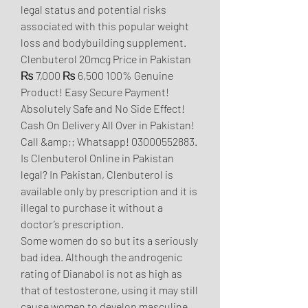
legal status and potential risks 
associated with this popular weight 
loss and bodybuilding supplement. 
Clenbuterol 20mcg Price in Pakistan 
₨ 7,000 ₨ 6,500 100% Genuine 
Product! Easy Secure Payment! 
Absolutely Safe and No Side Effect! 
Cash On Delivery All Over in Pakistan! 
Call &amp;; Whatsapp! 03000552883. 
Is Clenbuterol Online in Pakistan 
legal? In Pakistan, Clenbuterol is 
available only by prescription and it is 
illegal to purchase it without a 
doctor’s prescription. 
Some women do so but its a seriously 
bad idea. Although the androgenic 
rating of Dianabol is not as high as 
that of testosterone, using it may still 
cause women to develop masculine 