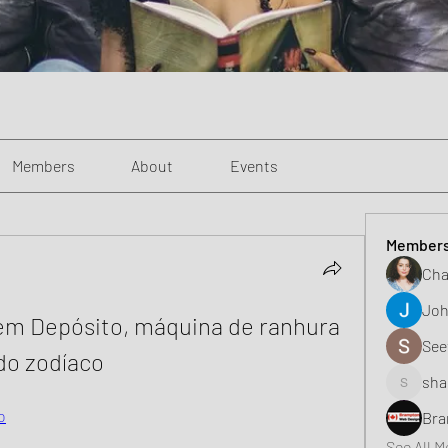
Members
About
Events
Member
Cha
Joh
em Depósito, máquina de ranhura 
See
do zodíaco
sha
shaunell
o
Bra
See All 