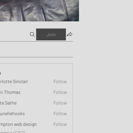
Join
s
rlotte Sinclair
Follow
n Thomas
Follow
ta Sathe
Follow
unellehooks
Follow
ehooks
mpton web design
Follow
Members (252)