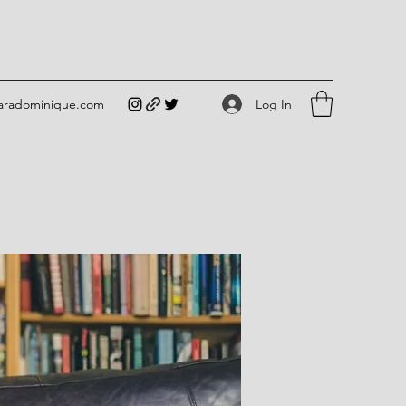
Log In
iaradominique.com