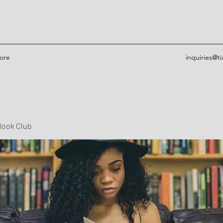
ore
inquiries@t
Book Club