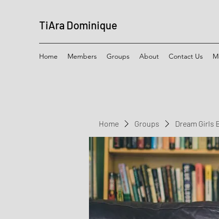
TiAra Dominique
Home
Members
Groups
About
Contact Us
M
Home
Groups
Dream Girls 