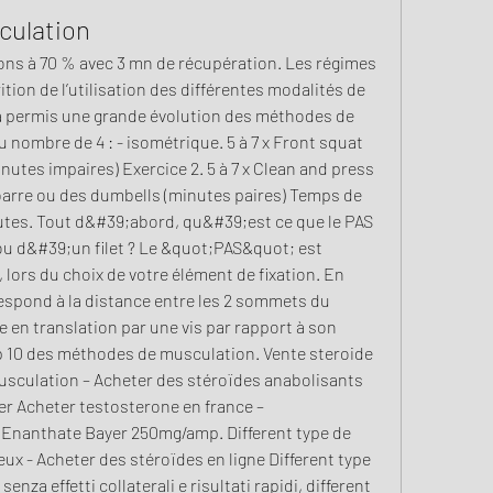
culation
tions à 70 % avec 3 mn de récupération. Les régimes 
ition de l’utilisation des différentes modalités de 
 permis une grande évolution des méthodes de 
nombre de 4 : - isométrique. 5 à 7 x Front squat 
nutes impaires) Exercice 2. 5 à 7 x Clean and press 
barre ou des dumbells (minutes paires) Temps de 
nutes. Tout d&#39;abord, qu&#39;est ce que le PAS 
u d&#39;un filet ? Le &quot;PAS&quot; est 
 lors du choix de votre élément de fixation. En 
orrespond à la distance entre les 2 sommets du 
e en translation par une vis par rapport à son 
p 10 des méthodes de musculation. Vente steroide 
musculation – Acheter des stéroïdes anabolisants 
er Acheter testosterone en france – 
Enanthate Bayer 250mg/amp. Different type de 
x - Acheter des stéroïdes en ligne Different type 
nza effetti collaterali e risultati rapidi, different 