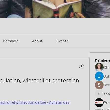
Members
About
Events
Member
Cha
Joh
ulation, winstroll et protection 
See
sha
shaunell
stroll et protection de foie - Acheter des 
Bra
See All 