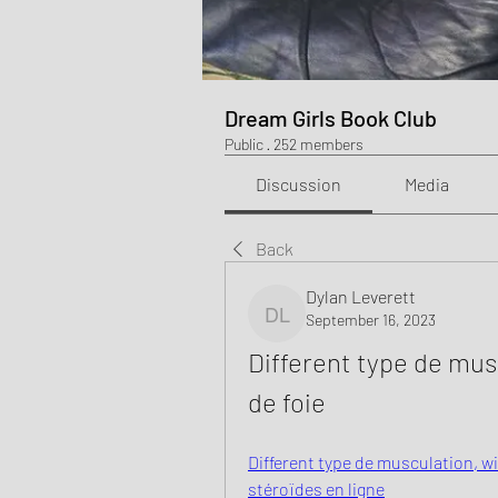
Dream Girls Book Club
Public
·
252 members
Discussion
Media
Back
Dylan Leverett
September 16, 2023
Dylan Leverett
Different type de musc
de foie
Different type de musculation, win
stéroïdes en ligne