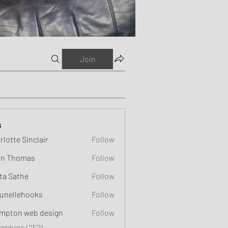
Join
s
rlotte Sinclair
Follow
n Thomas
Follow
ta Sathe
Follow
unellehooks
Follow
ehooks
mpton web design
Follow
Members (252)