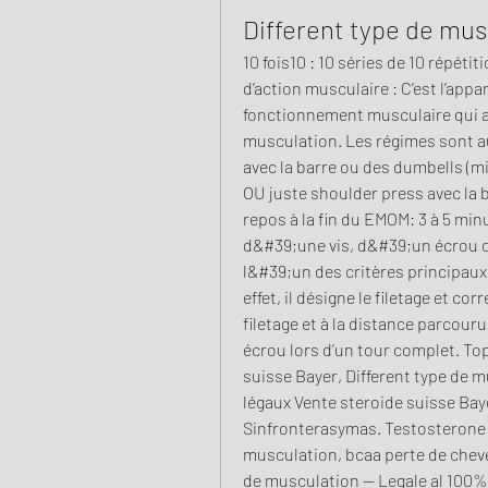
Different type de mus
10 fois10 : 10 séries de 10 répéti
d’action musculaire : C’est l’appar
fonctionnement musculaire qui a
musculation. Les régimes sont au 
avec la barre ou des dumbells (mi
OU juste shoulder press avec la 
repos à la fin du EMOM: 3 à 5 mi
d&#39;une vis, d&#39;un écrou o
l&#39;un des critères principaux,
effet, il désigne le filetage et c
filetage et à la distance parcouru
écrou lors d’un tour complet. To
suisse Bayer, Different type de 
légaux Vente steroide suisse Bay
Sinfronterasymas. Testosterone 
musculation, bcaa perte de cheveu
de musculation -- Legale al 100% se