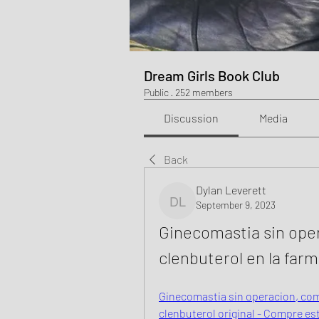
Dream Girls Book Club
Public
·
252 members
Discussion
Media
Back
Dylan Leverett
September 9, 2023
Dylan Leverett
Ginecomastia sin ope
clenbuterol en la far
Ginecomastia sin operacion, com
clenbuterol original - Compre est