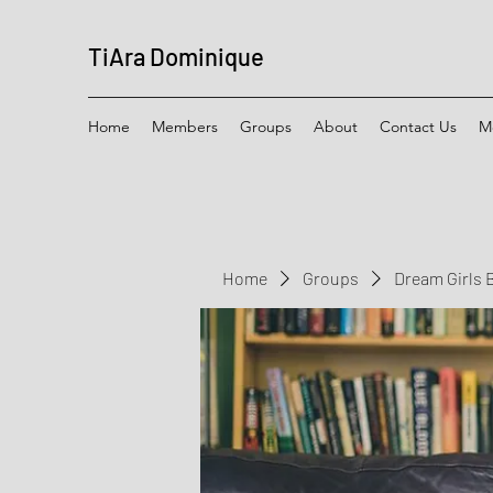
TiAra Dominique
Home
Members
Groups
About
Contact Us
M
Home
Groups
Dream Girls 