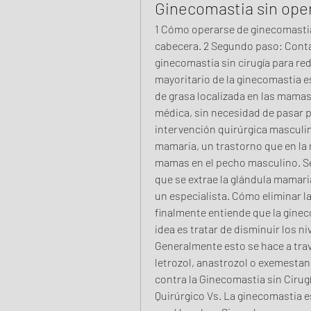
Ginecomastia sin ope
1 Cómo operarse de ginecomastia s
cabecera. 2 Segundo paso: Contar
ginecomastia sin cirugía para re
mayoritario de la ginecomastia es
de grasa localizada en las mamas 
médica, sin necesidad de pasar p
intervención quirúrgica masculina
mamaria, un trastorno que en la 
mamas en el pecho masculino. Se t
que se extrae la glándula mamari
un especialista. Cómo eliminar l
finalmente entiende que la ginec
idea es tratar de disminuir los n
Generalmente esto se hace a trav
letrozol, anastrozol o exemestano
contra la Ginecomastia sin Cirugí
Quirúrgico Vs. La ginecomastia 