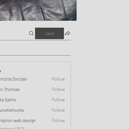
Join
s
rlotte Sinclair
Follow
n Thomas
Follow
ta Sathe
Follow
unellehooks
Follow
ehooks
mpton web design
Follow
Members (252)