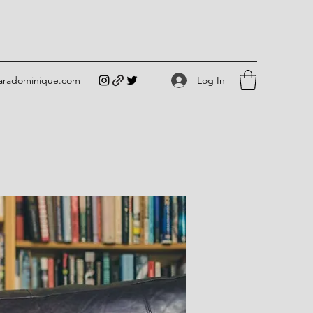
Log In
iaradominique.com