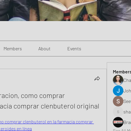
Members
About
Events
Member
Cha
Joh
racion, como comprar 
See
macia comprar clenbuterol original
sha
shaunell
o comprar clenbuterol en la farmacia comprar 
Bra
eroides en línea
See All 