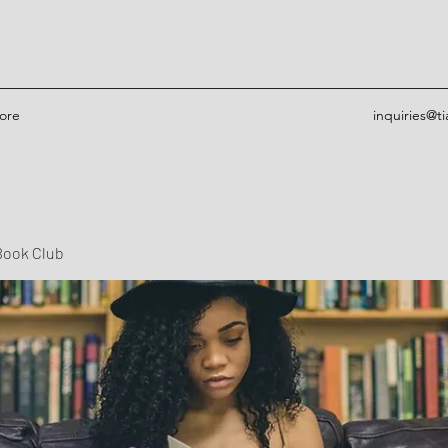
ore
inquiries@t
Book Club