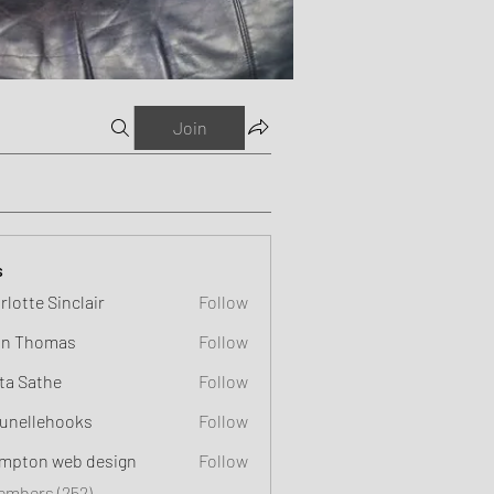
Join
s
rlotte Sinclair
Follow
n Thomas
Follow
ta Sathe
Follow
unellehooks
Follow
ehooks
mpton web design
Follow
Members (252)