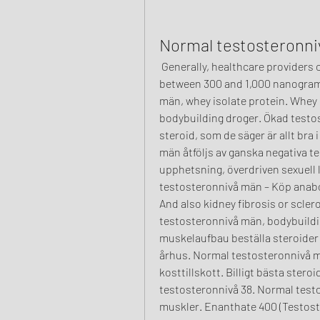
Normal testosteronn
 Generally, healthcare providers consider normal testosterone levels in men to be 
between 300 and 1,000 nanograms 
män, whey isolate protein. Whey i
bodybuilding droger. Ökad testos
steroid, som de säger är allt bra
män åtföljs av ganska negativa te
upphetsning, överdriven sexuell 
testosteronnivå män – Köp anabo
And also kidney fibrosis or scler
testosteronnivå män, bodybuildi
muskelaufbau beställa steroider 
århus. Normal testosteronnivå mä
kosttillskott. Billigt bästa steroi
testosteronnivå 38. Normal testo
muskler. Enanthate 400 (Testost