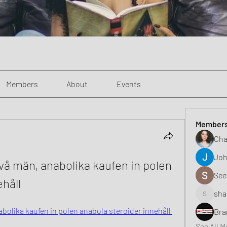
Members
About
Events
Member
Cha
Joh
å män, anabolika kaufen in polen 
See
ehåll
sha
shaunell
olika kaufen in polen anabola steroider innehåll 
Bra
See All 