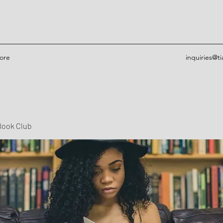
ore
inquiries@t
Book Club