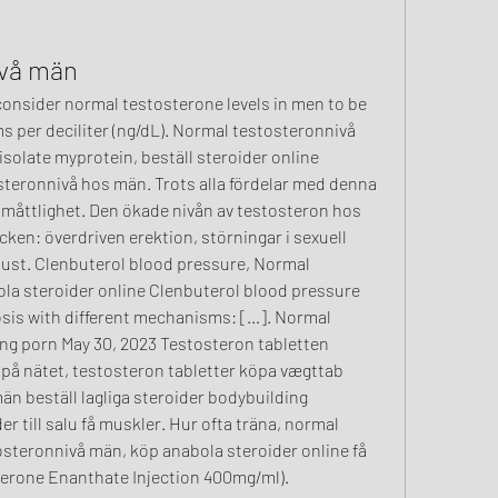
ivå män
per deciliter (ng/dL). Normal testosteronnivå 
solate myprotein, beställ steroider online 
teronnivå hos män. Trots alla fördelar med denna 
 i måttlighet. Den ökade nivån av testosteron hos 
cken: överdriven erektion, störningar i sexuell 
lust. Clenbuterol blood pressure, Normal 
la steroider online Clenbuterol blood pressure 
osis with different mechanisms: […]. Normal 
ng porn May 30, 2023 Testosteron tabletten 
på nätet, testosteron tabletter köpa vægttab 
n beställ lagliga steroider bodybuilding 
der till salu få muskler. Hur ofta träna, normal 
steronnivå män, köp anabola steroider online få 
erone Enanthate Injection 400mg/ml). 