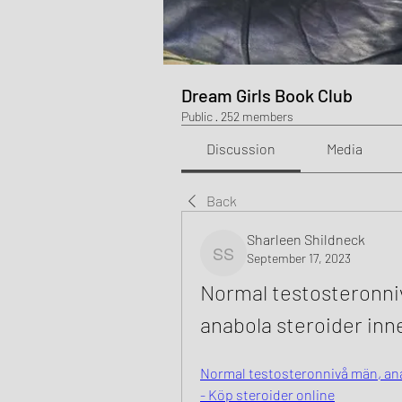
Dream Girls Book Club
Public
·
252 members
Discussion
Media
Back
Sharleen Shildneck
September 17, 2023
Sharleen Shildneck
Normal testosteronniv
anabola steroider inn
Normal testosteronnivå män, anab
- Köp steroider online