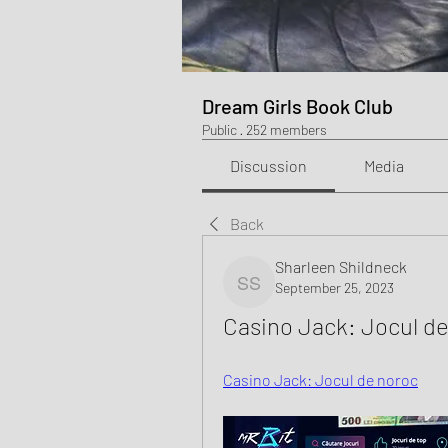
Dream Girls Book Club
Public
·
252 members
Discussion
Media
Back
Sharleen Shildneck
September 25, 2023
Sharleen Shildneck
Casino Jack: Jocul de 
Casino Jack: Jocul de noroc