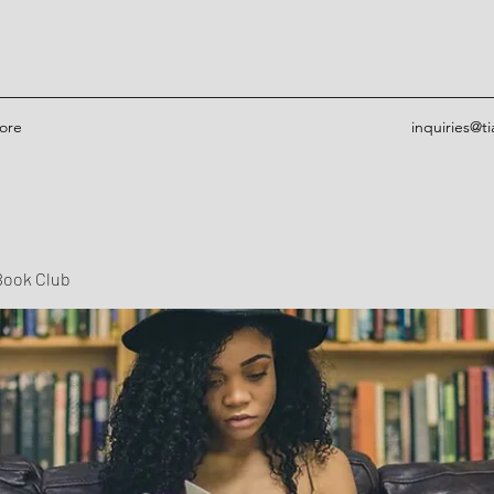
ore
inquiries@t
Book Club