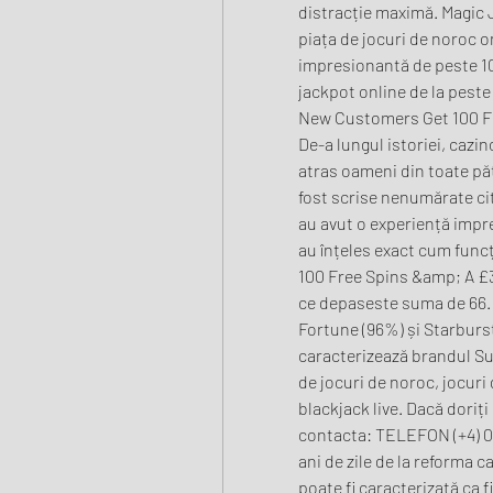
distracție maximă. Magic 
piața de jocuri de noroc o
impresionantă de peste 100
jackpot online de la peste
New Customers Get 100 Fr
De-a lungul istoriei, cazin
atras oameni din toate pătu
fost scrise nenumărate cit
au avut o experiență impr
au înțeles exact cum func
100 Free Spins &amp; A £3
ce depaseste suma de 66. 
Fortune (96%) și Starburst 
caracterizează brandul Sup
de jocuri de noroc, jocuri 
blackjack live. Dacă doriți
contacta: TELEFON (+4) 07
ani de zile de la reforma c
poate fi caracterizată ca f