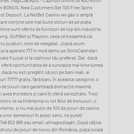
66. MagicJackpot - Cazinou Online | Ai 600 Rotiri 
Lei BONUS. New Customers Get 100 Free Spins 
t Deposit. La NetBet Casino vei găsi o amplă 
are conține cele mai bune sloturi de pe piața 
line sunt oferite de furnizori de top din industrie, 
ng, iSoftBet și Playson, ceea ce înseamnă că: 
ru jucători, este de neegalat. Joacă acum 
ca la aparate 777 in mod demo pe SlotsCalendar! 
ate fi jucat si la cazinoul tău preferat. Dar, dacă 
îți oferă oportunitatea de a cunoaște mai bine lumea 
 dacă nu ești pregătit să joci pe bani reali, ai 
uri 77777 gratis, fără bani. În aceasta categorie, o 
ă de jocuri care garantează distracție maximă. 
avea încredere și care îți oferă seriozitate. Treci 
nostru te va întâmpina cu tot felul de bonusuri, o 
mente, și nu mai puțin de 100 de jocuri de casino 
ea unor demersuri în acest sens, ne puteți 
46 652 986 sau email: alina@szilaghi. După câțiva 
adrului de jocuri de noroc din România, piața locală 