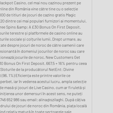
Jackpot Casino, cel mai nou cazinou prezent pe 
nline din România vine către tine cu o selecție 
0 de titluri de jocuri de cazino gratis Magic 
 20 dintre cei mai populari furnizori ai momentului. 
ee Spins &amp; A £30 Bonus On First Deposit. 
ourile terestre și platformele de casino online au 
rile sociale și colțurile lumii. Drept urmare, au 
ate despre jocuri de noroc de către oamenii care 
esionantă în domeniul jocurilor de noroc sau care 
ționează jocurile de noroc. New Customers Get 
0 Bonus On First Deposit. 667,5 + 16% pentru ceea 
Sloturile de la producătorul NetEnt: Divine 
(96. 1%) Eficiența este printre valorile ce 
erbet, iar în vederea acestui lucru, ampla selecție 
de masă și jocuri de Live Casino, cum ar fi ruletă și 
 inițierea unor demersuri în acest sens, ne puteți 
46 652 986 sau email: alina@szilaghi. După câțiva 
adrului de jocuri de noroc din România, piața locală 
iind relativ matură în toate sectoarele sale 