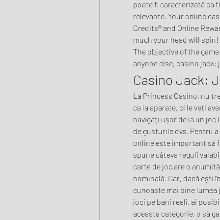
poate fi caracterizată ca f
relevante. Your online cas
Credits® and Online Reward
much your head will spin
The objective of the game 
anyone else, casino jack: 
Casino Jack: J
La Princess Casino, nu tre
ca la aparate, ci le veți av
navigați ușor de la un joc l
de gusturile dvs. Pentru a
online este important să fi
spune câteva reguli valab
carte de joc are o anumită
nominală. Dar, dacă ești în
cunoaște mai bine lumea jo
joci pe bani reali, ai posibi
aceasta categorie, o să ga