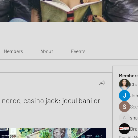
Members
About
Events
Member
Cha
Joh
noroc, casino jack: jocul banilor
See
sha
shaunell
Bra
See All 