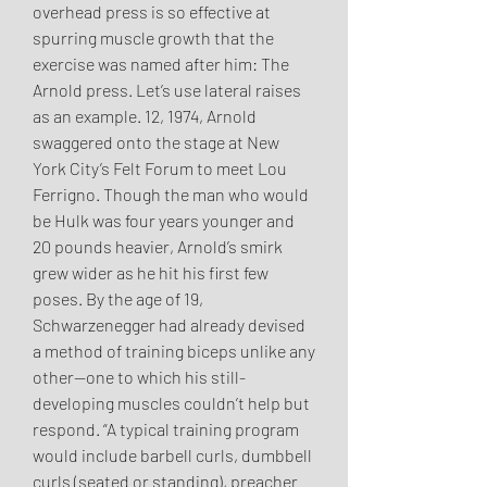
overhead press is so effective at 
spurring muscle growth that the 
exercise was named after him: The 
Arnold press. Let’s use lateral raises 
as an example. 12, 1974, Arnold 
swaggered onto the stage at New 
York City’s Felt Forum to meet Lou 
Ferrigno. Though the man who would 
be Hulk was four years younger and 
20 pounds heavier, Arnold’s smirk 
grew wider as he hit his first few 
poses. By the age of 19, 
Schwarzenegger had already devised 
a method of training biceps unlike any 
other—one to which his still-
developing muscles couldn’t help but 
respond. “A typical training program 
would include barbell curls, dumbbell 
curls (seated or standing), preacher 