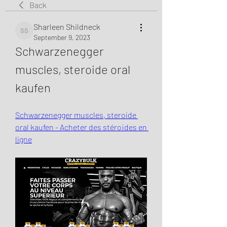
Back
Sharleen Shildneck
Sharleen Shildneck
September 9, 2023
Schwarzenegger 
muscles, steroide oral 
kaufen
Schwarzenegger muscles, steroide 
oral kaufen - Acheter des stéroïdes en 
ligne