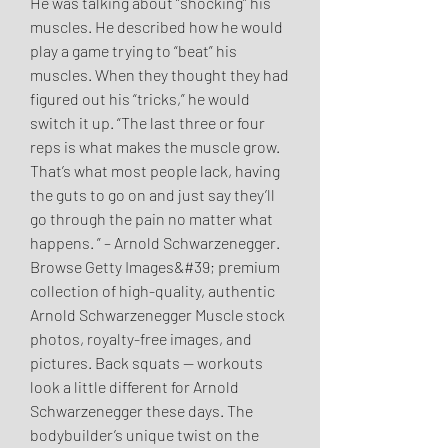
He was talking about “shocking” his 
muscles. He described how he would 
play a game trying to “beat” his 
muscles. When they thought they had 
figured out his “tricks,” he would 
switch it up. “The last three or four 
reps is what makes the muscle grow. 
That’s what most people lack, having 
the guts to go on and just say they’ll 
go through the pain no matter what 
happens. ” – Arnold Schwarzenegger. 
Browse Getty Images&#39; premium 
collection of high-quality, authentic 
Arnold Schwarzenegger Muscle stock 
photos, royalty-free images, and 
pictures. Back squats — workouts 
look a little different for Arnold 
Schwarzenegger these days. The 
bodybuilder’s unique twist on the 