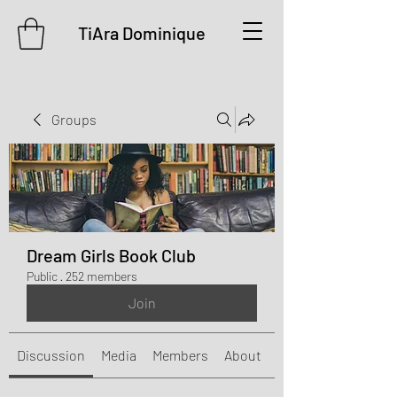
TiAra Dominique
Groups
Dream Girls Book Club
Public
·
252 members
Join
Discussion
Media
Members
About
Events