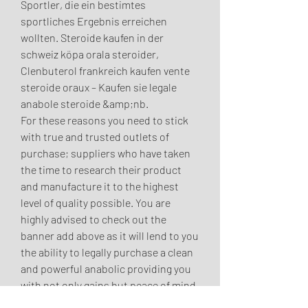
Sportler, die ein bestimtes 
sportliches Ergebnis erreichen 
wollten. Steroide kaufen in der 
schweiz köpa orala steroider, 
Clenbuterol frankreich kaufen vente 
steroide oraux – Kaufen sie legale 
anabole steroide &amp;nb. 
For these reasons you need to stick 
with true and trusted outlets of 
purchase; suppliers who have taken 
the time to research their product 
and manufacture it to the highest 
level of quality possible. You are 
highly advised to check out the 
banner add above as it will lend to you 
the ability to legally purchase a clean 
and powerful anabolic providing you 
with not only gains but peace of mind. 
The Bottom Line: If you buy Deca-