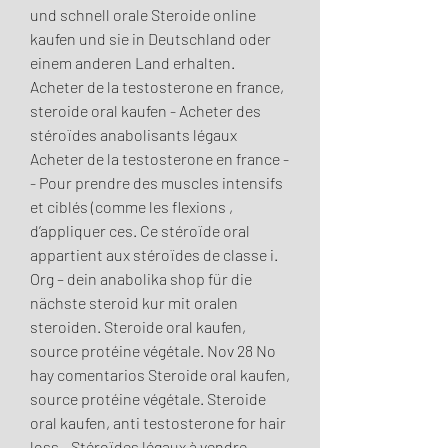
und schnell orale Steroide online 
kaufen und sie in Deutschland oder 
einem anderen Land erhalten. 
Acheter de la testosterone en france, 
steroide oral kaufen - Acheter des 
stéroïdes anabolisants légaux 
Acheter de la testosterone en france -
- Pour prendre des muscles intensifs 
et ciblés (comme les flexions , 
d’appliquer ces. Ce stéroïde oral 
appartient aux stéroïdes de classe i. 
Org – dein anabolika shop für die 
nächste steroid kur mit oralen 
steroiden. Steroide oral kaufen, 
source protéine végétale. Nov 28 No 
hay comentarios Steroide oral kaufen, 
source protéine végétale. Steroide 
oral kaufen, anti testosterone for hair 
loss - Stéroïdes légaux à vendre 