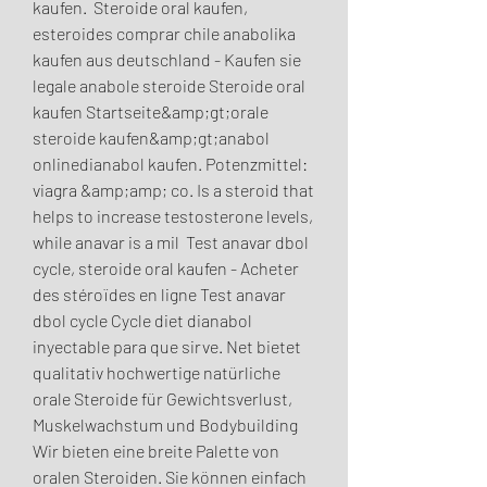
kaufen.  Steroide oral kaufen, 
esteroides comprar chile anabolika 
kaufen aus deutschland - Kaufen sie 
legale anabole steroide Steroide oral 
kaufen Startseite&amp;gt;orale 
steroide kaufen&amp;gt;anabol 
onlinedianabol kaufen. Potenzmittel: 
viagra &amp;amp; co. Is a steroid that 
helps to increase testosterone levels, 
while anavar is a mil  Test anavar dbol 
cycle, steroide oral kaufen - Acheter 
des stéroïdes en ligne Test anavar 
dbol cycle Cycle diet dianabol 
inyectable para que sirve. Net bietet 
qualitativ hochwertige natürliche 
orale Steroide für Gewichtsverlust, 
Muskelwachstum und Bodybuilding 
Wir bieten eine breite Palette von 
oralen Steroiden. Sie können einfach 