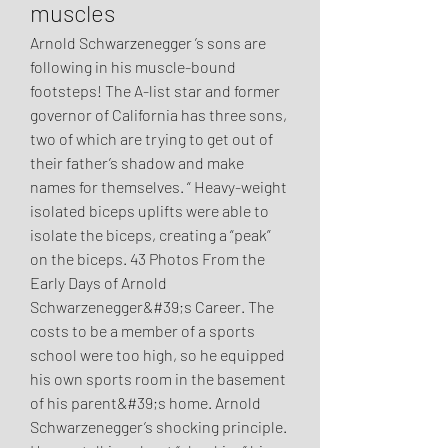
muscles
Arnold Schwarzenegger ’s sons are 
following in his muscle-bound 
footsteps! The A-list star and former 
governor of California has three sons, 
two of which are trying to get out of 
their father’s shadow and make 
names for themselves. “ Heavy-weight 
isolated biceps uplifts were able to 
isolate the biceps, creating a “peak” 
on the biceps. 43 Photos From the 
Early Days of Arnold 
Schwarzenegger&#39;s Career. The 
costs to be a member of a sports 
school were too high, so he equipped 
his own sports room in the basement 
of his parent&#39;s home. Arnold 
Schwarzenegger’s shocking principle. 