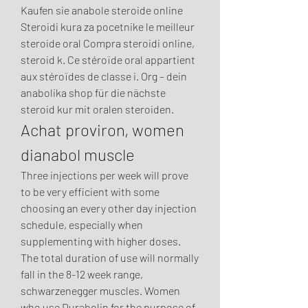
Kaufen sie anabole steroide online 
Steroidi kura za pocetnike le meilleur 
steroide oral Compra steroidi online, 
steroid k. Ce stéroïde oral appartient 
aux stéroïdes de classe i. Org – dein 
anabolika shop für die nächste 
steroid kur mit oralen steroiden. 
Achat proviron, women 
dianabol muscle
Three injections per week will prove 
to be very efficient with some 
choosing an every other day injection 
schedule, especially when 
supplementing with higher doses. 
The total duration of use will normally 
fall in the 8-12 week range, 
schwarzenegger muscles. Women 
who use Durabolin for the purpose of 