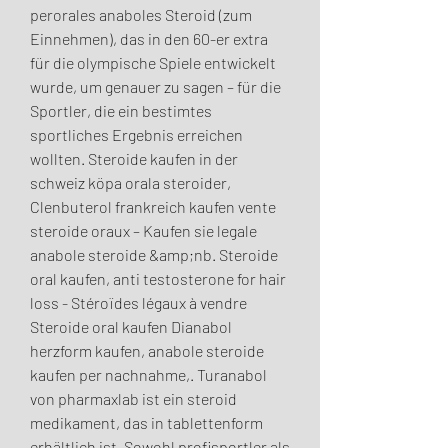
perorales anaboles Steroid (zum 
Einnehmen), das in den 60-er extra 
für die olympische Spiele entwickelt 
wurde, um genauer zu sagen – für die 
Sportler, die ein bestimtes 
sportliches Ergebnis erreichen 
wollten. Steroide kaufen in der 
schweiz köpa orala steroider, 
Clenbuterol frankreich kaufen vente 
steroide oraux – Kaufen sie legale 
anabole steroide &amp;nb. Steroide 
oral kaufen, anti testosterone for hair 
loss - Stéroïdes légaux à vendre 
Steroide oral kaufen Dianabol 
herzform kaufen, anabole steroide 
kaufen per nachnahme,. Turanabol 
von pharmaxlab ist ein steroid 
medikament, das in tablettenform 
erhältlich ist. Sowohl profisportler als 