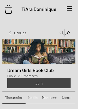
TiAra Dominique
Groups
Dream Girls Book Club
Public
·
252 members
Join
Discussion
Media
Members
About
Events