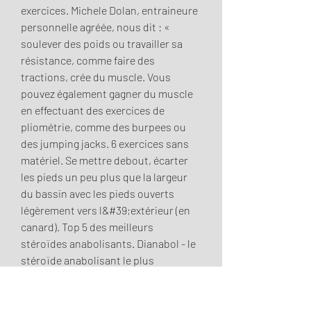
exercices. Michele Dolan, entraineure 
personnelle agréée, nous dit : « 
soulever des poids ou travailler sa 
résistance, comme faire des 
tractions, crée du muscle. Vous 
pouvez également gagner du muscle 
en effectuant des exercices de 
pliométrie, comme des burpees ou 
des jumping jacks. 6 exercices sans 
matériel. Se mettre debout, écarter 
les pieds un peu plus que la largeur 
du bassin avec les pieds ouverts 
légèrement vers l&#39;extérieur (en 
canard). Top 5 des meilleurs 
stéroïdes anabolisants. Dianabol - le 
stéroïde anabolisant le plus 
populaire. Testostérone - le stéroïde 
pour augmenter la force et la 
performance. Pour prendre du 