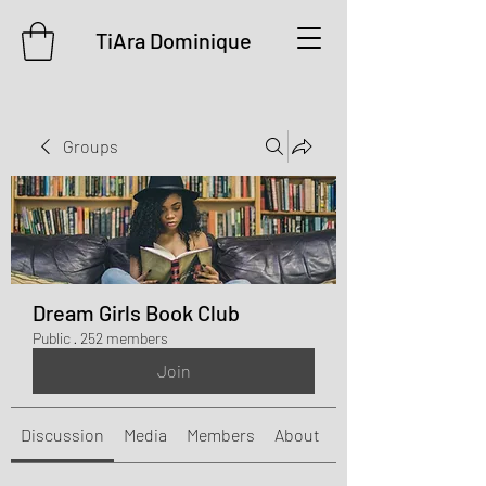
TiAra Dominique
Groups
Dream Girls Book Club
Public
·
252 members
Join
Discussion
Media
Members
About
Events