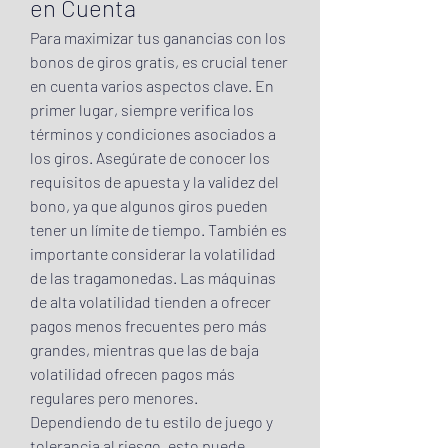
en Cuenta
Para maximizar tus ganancias con los 
bonos de giros gratis, es crucial tener 
en cuenta varios aspectos clave. En 
primer lugar, siempre verifica los 
términos y condiciones asociados a 
los giros. Asegúrate de conocer los 
requisitos de apuesta y la validez del 
bono, ya que algunos giros pueden 
tener un límite de tiempo. También es 
importante considerar la volatilidad 
de las tragamonedas. Las máquinas 
de alta volatilidad tienden a ofrecer 
pagos menos frecuentes pero más 
grandes, mientras que las de baja 
volatilidad ofrecen pagos más 
regulares pero menores. 
Dependiendo de tu estilo de juego y 
tolerancia al riesgo, esto puede 