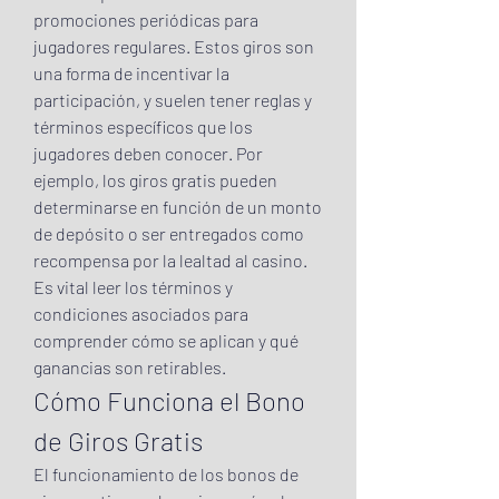
promociones periódicas para 
jugadores regulares. Estos giros son 
una forma de incentivar la 
participación, y suelen tener reglas y 
términos específicos que los 
jugadores deben conocer. Por 
ejemplo, los giros gratis pueden 
determinarse en función de un monto 
de depósito o ser entregados como 
recompensa por la lealtad al casino. 
Es vital leer los términos y 
condiciones asociados para 
comprender cómo se aplican y qué 
ganancias son retirables.
Cómo Funciona el Bono 
de Giros Gratis
El funcionamiento de los bonos de 