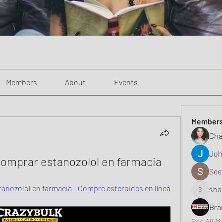
Members
About
Events
Member
Cha
Joh
comprar estanozolol en farmacia
See
anozolol en farmacia - Compre esteroides en línea
sha
shaunell
Bra
See All 