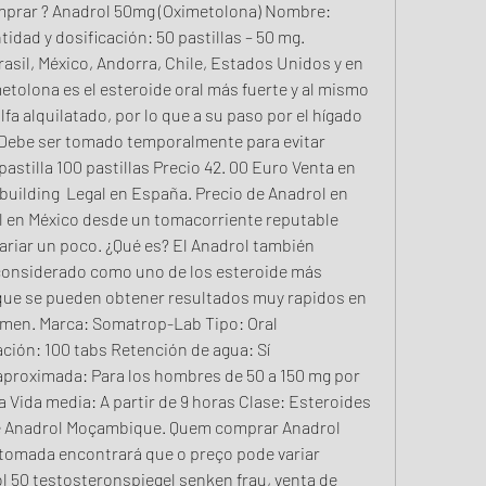
omprar ? Anadrol 50mg (Oximetolona) Nombre: 
dad y dosificación: 50 pastillas – 50 mg. 
asil, México, Andorra, Chile, Estados Unidos y en 
tolona es el esteroide oral más fuerte y al mismo 
lfa alquilatado, por lo que a su paso por el hígado 
 Debe ser tomado temporalmente para evitar 
astilla 100 pastillas Precio 42. 00 Euro Venta en 
ybuilding ️ Legal en España. Precio de Anadrol en 
 en México desde un tomacorriente reputable 
ariar un poco. ¿Qué es? El Anadrol también 
onsiderado como uno de los esteroide más 
que se pueden obtener resultados muy rapidos en 
umen. Marca: Somatrop-Lab Tipo: Oral 
ción: 100 tabs Retención de agua: Sí 
aproximada: Para los hombres de 50 a 150 mg por 
 Vida media: A partir de 9 horas Clase: Esteroides 
de Anadrol Moçambique. Quem comprar Anadrol 
omada encontrará que o preço pode variar 
 50 testosteronspiegel senken frau, venta de 