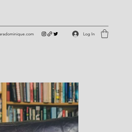
Log In
iaradominique.com