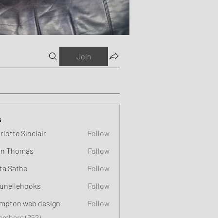
Join
s
rlotte Sinclair
Follow
n Thomas
Follow
ta Sathe
Follow
unellehooks
Follow
ehooks
mpton web design
Follow
Members (252)