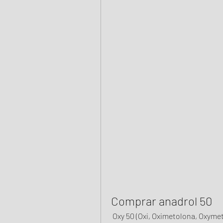
Comprar anadrol 50
 Oxy 50 (Oxi, Oximetolona, Oxymetholone o Anadrol) 75 Tabletas/50Mg XT Gold. Was 