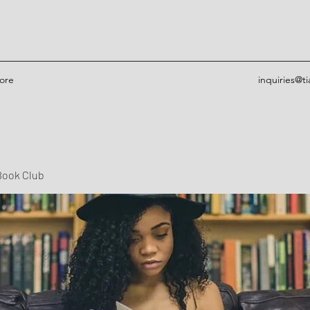
ore
inquiries@t
Book Club