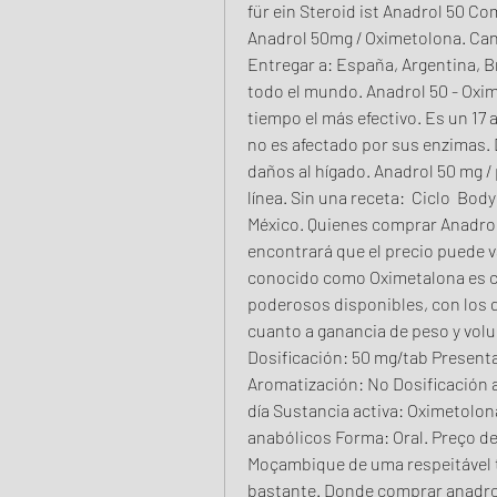
für ein Steroid ist Anadrol 50 C
Anadrol 50mg / Oximetolona. Canti
Entregar a: España, Argentina, Br
todo el mundo. Anadrol 50 - Oxime
tiempo el más efectivo. Es un 17 a
no es afectado por sus enzimas.
daños al hígado. Anadrol 50 mg / p
línea. Sin una receta:  Ciclo ️ Bod
México. Quienes comprar Anadrol
encontrará que el precio puede v
conocido como Oximetalona es c
poderosos disponibles, con los 
cuanto a ganancia de peso y vol
Dosificación: 50 mg/tab Presenta
Aromatización: No Dosificación 
día Sustancia activa: Oximetolona
anabólicos Forma: Oral. Preço 
Moçambique de uma respeitável t
bastante. Donde comprar anadrol