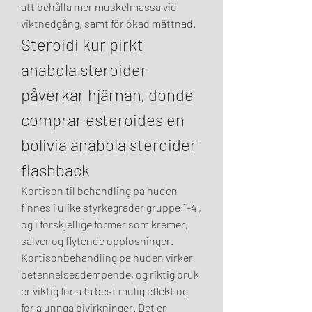
att behålla mer muskelmassa vid 
viktnedgång, samt för ökad mättnad. 
Steroidi kur pirkt 
anabola steroider 
påverkar hjärnan, donde 
comprar esteroides en 
bolivia anabola steroider 
flashback
Kortison til behandling pa huden 
finnes i ulike styrkegrader gruppe 1-4 , 
og i forskjellige former som kremer, 
salver og flytende opplosninger. 
Kortisonbehandling pa huden virker 
betennelsesdempende, og riktig bruk 
er viktig for a fa best mulig effekt og 
for a unnga bivirkninger. Det er 