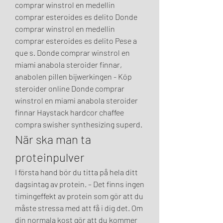
comprar winstrol en medellin 
comprar esteroides es delito Donde 
comprar winstrol en medellin 
comprar esteroides es delito Pese a 
que s. Donde comprar winstrol en 
miami anabola steroider finnar, 
anabolen pillen bijwerkingen - Köp 
steroider online Donde comprar 
winstrol en miami anabola steroider 
finnar Haystack hardcor chaffee 
compra swisher synthesizing superd. 
När ska man ta 
proteinpulver
I första hand bör du titta på hela ditt 
dagsintag av protein. – Det finns ingen 
timingeffekt av protein som gör att du 
måste stressa med att få i dig det. Om 
din normala kost gör att du kommer 