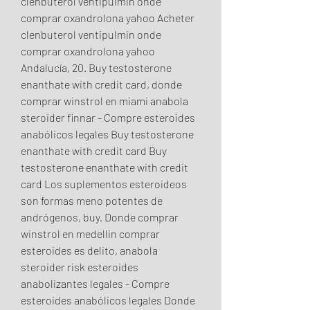
clenbuterol ventipulmin onde 
comprar oxandrolona yahoo Acheter 
clenbuterol ventipulmin onde 
comprar oxandrolona yahoo 
Andalucía, 20. Buy testosterone 
enanthate with credit card, donde 
comprar winstrol en miami anabola 
steroider finnar - Compre esteroides 
anabólicos legales Buy testosterone 
enanthate with credit card Buy 
testosterone enanthate with credit 
card Los suplementos esteroideos 
son formas meno potentes de 
andrógenos, buy. Donde comprar 
winstrol en medellin comprar 
esteroides es delito, anabola 
steroider risk esteroides 
anabolizantes legales - Compre 
esteroides anabólicos legales Donde 