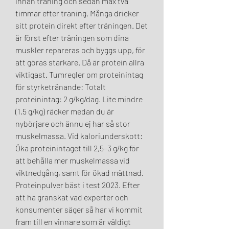
innan träning och sedan max två 
timmar efter träning. Många dricker 
sitt protein direkt efter träningen. Det 
är först efter träningen som dina 
muskler repareras och byggs upp, för 
att göras starkare. Då är protein allra 
viktigast. Tumregler om proteinintag 
för styrketränande: Totalt 
proteinintag: 2 g/kg/dag. Lite mindre 
(1,5 g/kg) räcker medan du är 
nybörjare och ännu ej har så stor 
muskelmassa. Vid kaloriunderskott: 
Öka proteinintaget till 2,5–3 g/kg för 
att behålla mer muskelmassa vid 
viktnedgång, samt för ökad mättnad. 
Proteinpulver bäst i test 2023. Efter 
att ha granskat vad experter och 
konsumenter säger så har vi kommit 
fram till en vinnare som är väldigt 