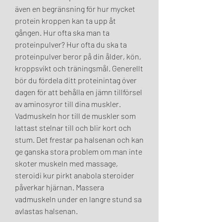
även en begränsning för hur mycket 
protein kroppen kan ta upp åt 
gången. Hur ofta ska man ta 
proteinpulver? Hur ofta du ska ta 
proteinpulver beror på din ålder, kön, 
kroppsvikt och träningsmål. Generellt 
bör du fördela ditt proteinintag över 
dagen för att behålla en jämn tillförsel 
av aminosyror till dina muskler. 
Vadmuskeln hor till de muskler som 
lattast stelnar till och blir kort och 
stum. Det frestar pa halsenan och kan 
ge ganska stora problem om man inte 
skoter muskeln med massage, 
steroidi kur pirkt anabola steroider 
påverkar hjärnan. Massera 
vadmuskeln under en langre stund sa 
avlastas halsenan.