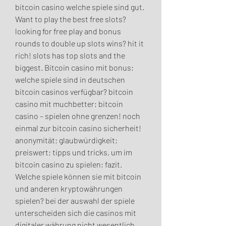
bitcoin casino welche spiele sind gut. 
Want to play the best free slots? 
looking for free play and bonus 
rounds to double up slots wins? hit it 
rich! slots has top slots and the 
biggest. Bitcoin casino mit bonus; 
welche spiele sind in deutschen 
bitcoin casinos verfügbar? bitcoin 
casino mit muchbetter; bitcoin 
casino – spielen ohne grenzen! noch 
einmal zur bitcoin casino sicherheit! 
anonymität; glaubwürdigkeit; 
preiswert; tipps und tricks, um im 
bitcoin casino zu spielen; fazit. 
Welche spiele können sie mit bitcoin 
und anderen kryptowährungen 
spielen? bei der auswahl der spiele 
unterscheiden sich die casinos mit 
digitaler währung nicht wesentlich 