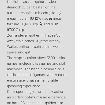
top listen auf, sie gehören aber 
dennoch zu den besten online 
automatenspiele mit echtgeld: 🥇 
mega moolah  88,12% rtp. 🥈 mega 
fortune  96,60% rtp. 🥉 reel rush  
97,00% rtp
Zum anderen gibt es im Hause Spin 
Away ein eigenes Cryptocurrency 
Wallet, online bitcoin casino welche 
spiele sind gut.
The crypto casino offers 3500 casino 
games, including live games and slot 
machines. The bitcoin casino site is 
the brainchild of gamers who want to 
ensure users have a memorable 
gambling experience. 
Correspondingly, the online casino 
also offers optimum user experience 
on both PC and mobile, golden star 