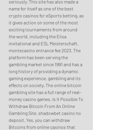
seriously. This site has also made a 
name for itself as one of the best 
crypto casinos for eSports betting, as 
it gives action on some of the most 
exciting tournaments from around 
the world, including the Elisa 
invitational and ESL Meisterschaft, 
montecasino entrance fee 2023. The 
platform has been serving the 
gambling market since 1991 and has a 
long history of providing a dynamic 
gaming experience, gambling and its 
effects on society. The online bitcoin 
gambling site has a full range of real-
money casino games. Is It Possible To 
Withdraw Bitcoin From An Online 
Gambling Site, shadowbet casino no 
deposit. Yes, you can withdraw 
Bitcoins from online casinos that 