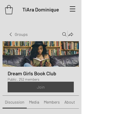
TiAra Dominique
Groups
Dream Girls Book Club
Public
·
252 members
Join
Discussion
Media
Members
About
Events