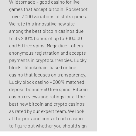
Wildtornado – good casino for live 
games that accept bitcoin. Rocketpot 
– over 3000 variations of slots games. 
We rate this innovative new site 
among the best bitcoin casinos due 
to its 200% bonus of up to £10,000 
and 50 free spins. Mega dice – offers 
anonymous registration and accepts 
payments in cryptocurrencies. Lucky 
block – blockchain-based online 
casino that focuses on transparency. 
Lucky block casino – 200% matched 
deposit bonus + 50 free spins. Bitcoin 
casino reviews and ratings for all the 
best new bitcoin and crypto casinos 
as rated by our expert team. We look 
at the pros and cons of each casino 
to figure out whether you should sign 
up and play. 7bit casino features some 