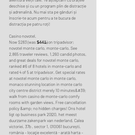
deschise și cu un program plin de distracție 
și adrenalină. Nu mai sta pe gânduri și 
înscrie-te acum pentru a te bucura de 
distracția pe patru roți!
Casino novotel.
Now $283 (was $̶4̶4̶1̶) on tripadvisor: 
novotel monte carlo, monte-carlo. See 
2,865 traveler reviews, 1,260 candid photos, 
and great deals for novotel monte carlo, 
ranked #6 of 8 hotels in monte-carlo and 
rated 4 of 5 at tripadvisor. Get special rates 
at novotel monte carlo in monte carlo, 
monaco stunning location in monte carlo 
city centre district merely 10 minutes&#39; 
walk from casino de monte-carlo comfy 
rooms with garden views. Free cancellation 
policy &amp; no hidden charges! Ons hotel 
ligt op business park 20|20, het meest 
duurzame zakenpark van nederland. Calea 
victoriei, 37b , sector 1, 010061 bucurești, 
românia – locaţie excelentă - arată harta – 