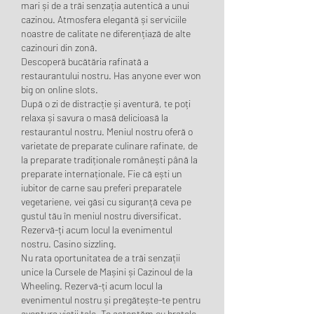
mari și de a trăi senzația autentică a unui 
cazinou. Atmosfera elegantă și serviciile 
noastre de calitate ne diferențiază de alte 
cazinouri din zonă.
Descoperă bucătăria rafinată a 
restaurantului nostru. Has anyone ever won 
big on online slots.
După o zi de distracție și aventură, te poți 
relaxa și savura o masă delicioasă la 
restaurantul nostru. Meniul nostru oferă o 
varietate de preparate culinare rafinate, de 
la preparate tradiționale românești până la 
preparate internaționale. Fie că ești un 
iubitor de carne sau preferi preparatele 
vegetariene, vei găsi cu siguranță ceva pe 
gustul tău în meniul nostru diversificat.
Rezervă-ți acum locul la evenimentul 
nostru. Casino sizzling.
Nu rata oportunitatea de a trăi senzații 
unice la Cursele de Mașini și Cazinoul de la 
Wheeling. Rezervă-ți acum locul la 
evenimentul nostru și pregătește-te pentru 
aventura vieții tale. Te așteptăm cu brațele 