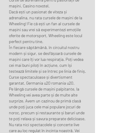
mașini. Casino novotel.
Dacă ești un pasionat de viteza și 
adrenalina, nu rata cursele de mașini de la 
Wheeling! Fie că ești un fan al cursele de 
mașini sau vrei să experimentezi emoțiile 
oferite de motorsport, Wheeling este locul 
perfect pentru tine.
În fiecare săptămână, în circuitul nostru 
modern și sigur, se desfășoară cursele de 
mașini care îți vor lua respirația. Poți vedea 
cei mai buni piloți în acțiune, cum își 
testează limitele și se întrec pe linia de finiș.
Curse spectaculoase și divertisment 
garantat. Germania u20 romania u20.
Pe lângă cursele de mașini palpitante, la 
Wheeling vei avea parte și de multe alte 
surprize. Avem un cazinou de primă clasă 
unde poți juca cele mai populare jocuri de 
noroc, precum și restaurante și baruri unde 
te poți relaxa și savura preparate delicioase.
Nu rata nici spectacolele și concerte live 
care au loc regulat în incinta noastră. Vei 