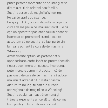
putea petrece momente de neuitat și te vei 
distra alături de prieteni sau familie.
Susține cursele de mașini la Wheeling. 
Peisaj de aprilie cu cazinou.
Cu sprijinul tău, putem dezvolta și organiza 
curse de mașini la cel mai înalt nivel. Fie că 
ești un spectator pasionat sau un sponsor 
interesat să promovezi brandul tău, te 
așteptăm să ne susții și să faci parte din 
lumea fascinantă a cursele de mașini la 
Wheeling.
Avem diferite opțiuni de parteneriat și 
sponsorizare, astfel încât să putem face din 
fiecare eveniment un succes. Împreună, 
putem crea o comunitate puternică de 
pasionați de cursele de mașini și să aducem 
mai multă adrenalină în viața noastră.
Alătură-te nouă și fii parte la cursele 
senzaționale de mașini de la Wheeling! 
Susține pasiunea noastră comună și 
trăiește experiențe unice alături de cei mai 
buni piloți și iubitorii de motorsport.