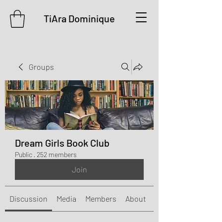
TiAra Dominique
Groups
Dream Girls Book Club
Public
·
252 members
Join
Discussion
Media
Members
About
Events