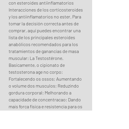
con esteroides antiinflamatorios 
Interacciones de los corticosteroides 
y los antiinflamatorios no ester. Para 
tomar la decisión correcta antes de 
comprar, aquí puedes encontrar una 
lista de los principales esteroides 
anabólicos recomendados para los 
tratamientos de ganancias de masa 
muscular: La Testostérone. 
Basicamente, o cipionato de 
testosterona age no corpo: 
Fortalecendo os ossos; Aumentando 
o volume dos musculos; Reduzindo 
gordura corporal; Melhorando a 
capacidade de concentracao; Dando 
mais forca fisica e resistencia para os 
treinos mais pesados. Efeitos 
colaterais do cipionato de 
testosterona. Como ja foi dito, apesar 