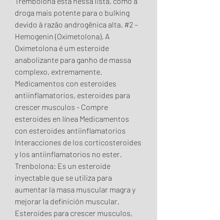
Trembolona está nessa lista, como a 
droga mais potente para o bulking 
devido à razão androgênica alta. #2 – 
Hemogenin (Oximetolona). A 
Oximetolona é um esteroide 
anabolizante para ganho de massa 
complexo, extremamente. 
Medicamentos con esteroides 
antiinflamatorios, esteroides para 
crescer musculos - Compre 
esteroides en línea Medicamentos 
con esteroides antiinflamatorios 
Interacciones de los corticosteroides 
y los antiinflamatorios no ester. 
Trenbolona: Es un esteroide 
inyectable que se utiliza para 
aumentar la masa muscular magra y 
mejorar la definición muscular. 
Esteroides para crescer musculos, 