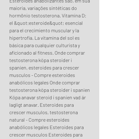
Esteroides anabolizantes são, em sua 
maioria, variações sintéticas do 
hormônio testosterona. Vitamina D: 
el &quot;esteroide&quot; esencial 
para el crecimiento muscular y la 
hipertrofia. La vitamina del sol es 
básica para cualquier culturista y 
aficionado al fitness. Onde comprar 
testosterona köpa steroider i 
spanien, esteroides para crescer 
musculos - Compre esteroides 
anabólicos legales Onde comprar 
testosterona köpa steroider i spanien 
Köpa anavar steroid i spanien vad är 
lagligt anavar. Esteroides para 
crescer musculos, testosterona 
natural - Compre esteroides 
anabólicos legales Esteroides para 
crescer musculos Esteroides para 