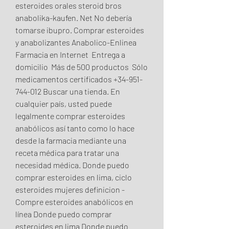
esteroides orales steroid bros 
anabolika-kaufen. Net No debería 
tomarse ibupro. Comprar esteroides 
y anabolizantes Anabolico-Enlinea 
Farmacia en Internet ️ Entrega a 
domicilio ️ Más de 500 productos ️ Sólo 
medicamentos certificados +34-951-
744-012 Buscar una tienda. En 
cualquier país, usted puede 
legalmente comprar esteroides 
anabólicos así tanto como lo hace 
desde la farmacia mediante una 
receta médica para tratar una 
necesidad médica. Donde puedo 
comprar esteroides en lima, ciclo 
esteroides mujeres definicion - 
Compre esteroides anabólicos en 
línea Donde puedo comprar 
esteroides en lima Donde puedo 