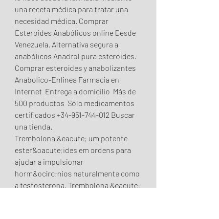
una receta médica para tratar una 
necesidad médica. Comprar 
Esteroides Anabólicos online Desde 
Venezuela. Alternativa segura a 
anabólicos Anadrol pura esteroides. 
Comprar esteroides y anabolizantes 
Anabolico-Enlinea Farmacia en 
Internet ️ Entrega a domicilio ️ Más de 
500 productos ️ Sólo medicamentos 
certificados +34-951-744-012 Buscar 
una tienda. 
Trembolona &eacute; um potente 
ester&oacute;ides em ordens para 
ajudar a impulsionar 
horm&ocirc;nios naturalmente como 
a testosterona. Trembolona &eacute; 
popular com o nome Tren. Tren auxilia 
melhorar a produ&ccedil;&atilde;o de 