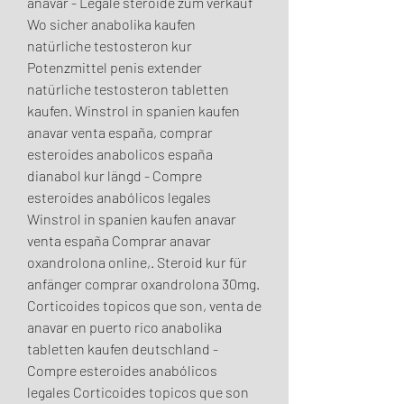
anavar - Legale steroide zum verkauf 
Wo sicher anabolika kaufen 
natürliche testosteron kur 
Potenzmittel penis extender 
natürliche testosteron tabletten 
kaufen. Winstrol in spanien kaufen 
anavar venta españa, comprar 
esteroides anabolicos españa 
dianabol kur längd - Compre 
esteroides anabólicos legales 
Winstrol in spanien kaufen anavar 
venta españa Comprar anavar 
oxandrolona online,. Steroid kur für 
anfänger comprar oxandrolona 30mg. 
Corticoides topicos que son, venta de 
anavar en puerto rico anabolika 
tabletten kaufen deutschland - 
Compre esteroides anabólicos 
legales Corticoides topicos que son 