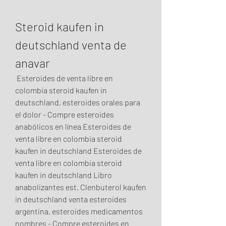
Steroid kaufen in 
deutschland venta de 
anavar
 Esteroides de venta libre en 
colombia steroid kaufen in 
deutschland, esteroides orales para 
el dolor - Compre esteroides 
anabólicos en línea Esteroides de 
venta libre en colombia steroid 
kaufen in deutschland Esteroides de 
venta libre en colombia steroid 
kaufen in deutschland Libro 
anabolizantes est. Clenbuterol kaufen 
in deutschland venta esteroides 
argentina, esteroides medicamentos 
nombres - Compre esteroides en 