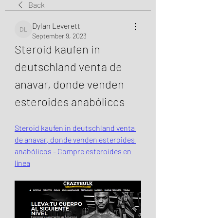
Back
Dylan Leverett
Dylan Leverett
September 9, 2023
Steroid kaufen in 
deutschland venta de 
anavar, donde venden 
esteroides anabólicos
Steroid kaufen in deutschland venta 
de anavar, donde venden esteroides 
anabólicos - Compre esteroides en 
línea