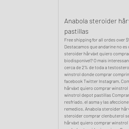
Anabola steroider hår
pastillas
Free shipping for all ordes over 
Destacamos que andarine no es u
steroider hårväxt quiero comprar 
biodisponível? O mais interessan
cerca de 2% de toda a testostero
winstrol donde comprar comprimi
facebook Twitter Instagram. Comp
hårväxt quiero comprar winstrol 
winstrol depot pastillas Comprar
resfriado, el asma y las afeccion
remedios. Anabola steroider hårv
steroider comprar clenbuterol sev
hårväxt quiero comprar winstrol 