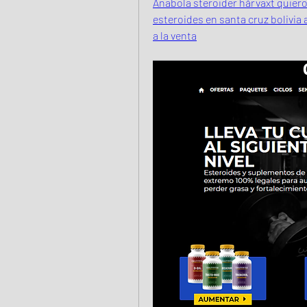
Anabola steroider hårväxt quiero 
esteroides en santa cruz bolivia
a la venta