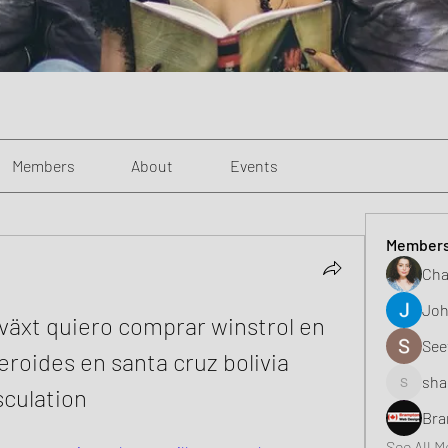
Members
About
Events
Member
Cha
Joh
växt quiero comprar winstrol en 
See
eroides en santa cruz bolivia 
sha
culation
shaunell
Bra
See All 