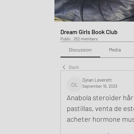
Dream Girls Book Club
Public
·
252 members
Discussion
Media
Back
Dylan Leverett
September 16, 2023
Dylan Leverett
Anabola steroider hår
pastillas, venta de est
acheter hormone mus