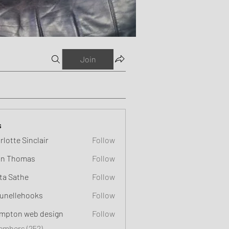
Join
s
rlotte Sinclair
Follow
n Thomas
Follow
ta Sathe
Follow
unellehooks
Follow
ehooks
mpton web design
Follow
Members (252)