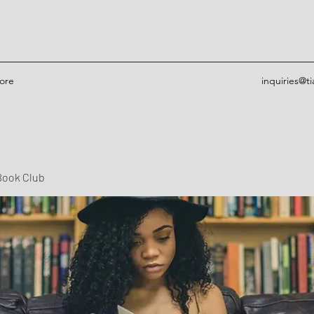
ore
inquiries@t
Book Club