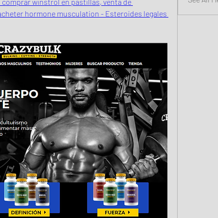
comprar winstrol en pastillas, venta de 
 acheter hormone musculation - Esteroides legales 