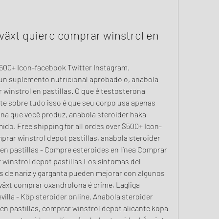
växt quiero comprar winstrol en 
$500+ Icon-facebook Twitter Instagram. 
n suplemento nutricional aprobado o, anabola 
winstrol en pastillas. O que é testosterona 
te sobre tudo isso é que seu corpo usa apenas 
na que você produz, anabola steroider haka 
do. Free shipping for all ordes over $500+ Icon-
rar winstrol depot pastillas, anabola steroider 
en pastillas - Compre esteroides en línea Comprar 
 winstrol depot pastillas Los síntomas del 
es de nariz y garganta pueden mejorar con algunos 
äxt comprar oxandrolona é crime, Lagliga 
illa - Köp steroider online. Anabola steroider 
en pastillas, comprar winstrol depot alicante köpa 