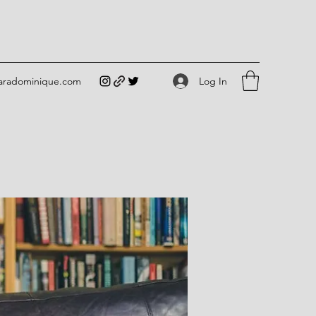
Log In
iaradominique.com