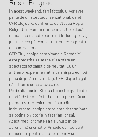
Rosie Belgrad
În acest weekend, fanii fotbalului vor avea 
parte de un spectacol senzațional, când 
CFR Cluj se va confrunta cu Steaua Roșie 
Belgrad într-un meci incendiar. Cele două 
echipe, cunoscute pentru stilul lor agresiv și 
jocul de echipă, vor da totul pe teren pentru 
a obține victoria.
CFR Cluj, echipa campioană a României, 
este pregătită să atace și să ofere un 
spectacol fotbalistic de neuitat. Cu un 
antrenor experimentat la cârmă și o echipă 
plină de jucători talentați, CFR Cluj este gata 
să înfrunte orice provocare.
Pe de altă parte, Steaua Roșie Belgrad este 
o forță de temut în fotbalul european. Cu un 
palmares impresionant și o tradiție 
îndelungată, echipa sârbă este determinată 
să obțină o victorie în fața fanilor săi.
Acest meci promite să fie unul plin de 
adrenalină și emoție. Ambele echipe sunt 
cunoscute pentru stilul lor ofensiv și 