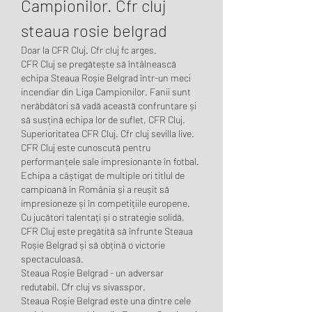
Campionilor. Cfr cluj 
steaua rosie belgrad
Doar la CFR Cluj. Cfr cluj fc arges.
CFR Cluj se pregătește să întâlnească 
echipa Steaua Roșie Belgrad într-un meci 
incendiar din Liga Campionilor. Fanii sunt 
nerăbdători să vadă această confruntare și 
să susțină echipa lor de suflet, CFR Cluj.
Superioritatea CFR Cluj. Cfr cluj sevilla live.
CFR Cluj este cunoscută pentru 
performanțele sale impresionante în fotbal. 
Echipa a câștigat de multiple ori titlul de 
campioană în România și a reușit să 
impresioneze și în competițiile europene. 
Cu jucători talentați și o strategie solidă, 
CFR Cluj este pregătită să înfrunte Steaua 
Roșie Belgrad și să obțină o victorie 
spectaculoasă.
Steaua Roșie Belgrad - un adversar 
redutabil. Cfr cluj vs sivasspor.
Steaua Roșie Belgrad este una dintre cele 