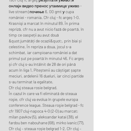
онлајн видео пренос утакмице уживо - 
live stream) почиње 6. 00 gmt у cupa 
româniei - romania. Cfr cluj - fc argeș 1-0. 
Krasniqi a marcat în minutul 89. În prima 
repriză, cfr nu a avut nicio fază de poartă, în 
timp ce oaspeții au avut două 
&quot;jumătăți de ocazii&quot;, prin biai și 
celestine. În repriza a doua, jocul s-a 
schimbat, iar campioana româniei a dat 
primul șut pe poartă în minutul 46. Fc argeș 
și cfr cluj s-au întâlnit de 28 de ori până 
acum în liga 1. Piteștenii au câștigat șapte 
meciuri, ardelenii 16 dueluri, iar cinci partide 
s-au terminat la egalitate. 
Cfr cluj steaua rosie belgrad.
În cazul în care va fi eliminată de steaua 
roşie, cfr cluj va evolua în grupele europa 
conference league. Steaua roşie belgrad - fc 
cfr 1907 cluj-napoca 4-0 (2-0) au marcat: 
milan pavkov (5), aleksandar katai (38), el 
fardou ben nabouhane (68), mirko ivanic (77). 
Cfr cluj – steaua roșie belgrad 1-2. Cfr cluj – 