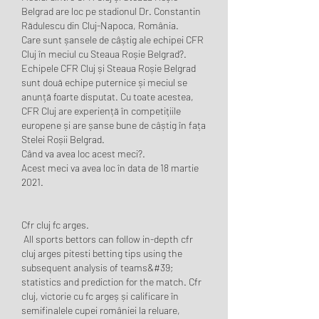
Belgrad are loc pe stadionul Dr. Constantin 
Rădulescu din Cluj-Napoca, România.
Care sunt șansele de câștig ale echipei CFR 
Cluj în meciul cu Steaua Roșie Belgrad?.
Echipele CFR Cluj și Steaua Roșie Belgrad 
sunt două echipe puternice și meciul se 
anunță foarte disputat. Cu toate acestea, 
CFR Cluj are experiență în competițiile 
europene și are șanse bune de câștig în fața 
Stelei Roșii Belgrad.
Când va avea loc acest meci?.
Acest meci va avea loc în data de 18 martie 
2021.
Cfr cluj fc arges.
 All sports bettors can follow in-depth cfr 
cluj arges pitesti betting tips using the 
subsequent analysis of teams&#39; 
statistics and prediction for the match. Cfr 
cluj, victorie cu fc argeș și calificare în 
semifinalele cupei româniei la reluare, 