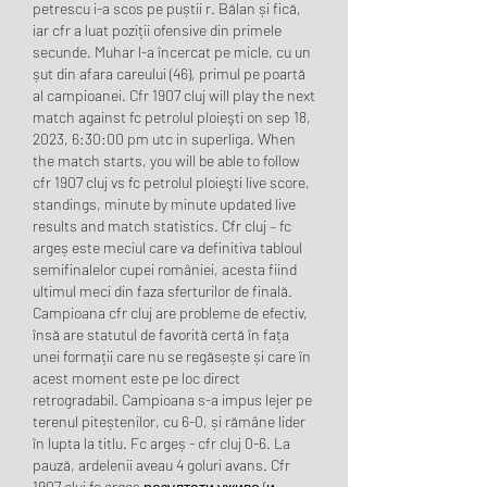
petrescu i-a scos pe puștii r. Bălan și fică, 
iar cfr a luat poziții ofensive din primele 
secunde. Muhar l-a încercat pe micle, cu un 
șut din afara careului (46), primul pe poartă 
al campioanei. Cfr 1907 cluj will play the next 
match against fc petrolul ploieşti on sep 18, 
2023, 6:30:00 pm utc in superliga. When 
the match starts, you will be able to follow 
cfr 1907 cluj vs fc petrolul ploieşti live score, 
standings, minute by minute updated live 
results and match statistics. Cfr cluj – fc 
argeș este meciul care va definitiva tabloul 
semifinalelor cupei româniei, acesta fiind 
ultimul meci din faza sferturilor de finală. 
Campioana cfr cluj are probleme de efectiv, 
însă are statutul de favorită certă în fața 
unei formații care nu se regăsește și care în 
acest moment este pe loc direct 
retrogradabil. Campioana s-a impus lejer pe 
terenul piteștenilor, cu 6-0, și rămâne lider 
în lupta la titlu. Fc argeș - cfr cluj 0-6. La 
pauză, ardelenii aveau 4 goluri avans. Cfr 
1907 cluj fc argeş резултати уживо (и 