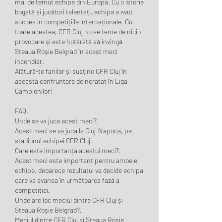
mai de temut echipe din Europa. Cu o istorie 
bogată și jucători talentați, echipa a avut 
succes în competițiile internaționale. Cu 
toate acestea, CFR Cluj nu se teme de nicio 
provocare și este hotărâtă să învingă 
Steaua Roșie Belgrad în acest meci 
incendiar.
Alătură-te fanilor și susține CFR Cluj în 
această confruntare de neratat în Liga 
Campionilor!
FAQ.
Unde se va juca acest meci?.
Acest meci se va juca la Cluj-Napoca, pe 
stadionul echipei CFR Cluj.
Care este importanța acestui meci?.
Acest meci este important pentru ambele 
echipe, deoarece rezultatul va decide echipa 
care va avansa în următoarea fază a 
competiției.
Unde are loc meciul dintre CFR Cluj și 
Steaua Roșie Belgrad?.
Meciul dintre CFR Cluj și Steaua Roșie 