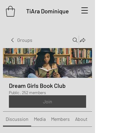
TiAra Dominique
Groups
Dream Girls Book Club
Public
·
252 members
Join
Discussion
Media
Members
About
Events