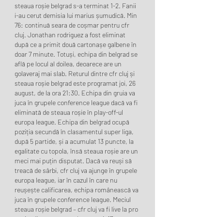
steaua roșie belgrad s-a terminat 1-2. Fanii 
i-au cerut demisia lui marius șumudică. Min 
76: continuă seara de coșmar pentru cfr 
cluj. Jonathan rodriguez a fost eliminat 
după ce a primit două cartonașe galbene în 
doar 7 minute. Totuși, echipa din belgrad se 
află pe locul al doilea, deoarece are un 
golaveraj mai slab. Returul dintre cfr cluj și 
steaua roșie belgrad este programat joi, 26 
august, de la ora 21:30. Echipa din gruia va 
juca în grupele conference league dacă va fi 
eliminată de steaua roșie în play-off-ul 
europa league. Echipa din belgrad ocupă 
poziția secundă în clasamentul super liga, 
după 5 partide, și a acumulat 13 puncte, la 
egalitate cu topola, însă steaua roșie are un 
meci mai puțin disputat. Dacă va reuși să 
treacă de sârbi, cfr cluj va ajunge în grupele 
europa league, iar în cazul în care nu 
reușește calificarea, echipa românească va 
juca în grupele conference league. Meciul 
steaua roșie belgrad – cfr cluj va fi live la pro 