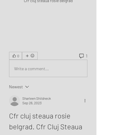
Cfr cluj steaua rosie belgrad
1
0
Write a comment...
Newest
Sharleen Shildneck
Sep 26, 2023
Cfr cluj steaua rosie 
belgrad. Cfr Cluj Steaua 