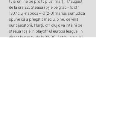
tv și online pe pro tv plus, marți, 17 august, 
de la ora 22. Steaua roşie belgrad - fc cfr 
1907 cluj-napoca 4-0 (2-0) marius șumudică 
spune că a pregătit meciul bine, de vină 
sunt jucătorii. Marți, cfr cluj o va întâlni pe 
steaua roșie în playoff-ul europa league, în 
direct la pro tv, de la 22:00. Astfel, elevii lui 
șumudică sunt nevoiți să scoată un rezultat 
bun la belgrad pentru ca în meciul din gruia 
să mai aibă o șansă de a se califica. Steaua 
roșie belgrad - cfr cluj 4-0. Sârbii s-au distrat 
cu echipa lui marius șumudică. Steaua roșie 
a dus scorul la 2-0 în minutul 38. Același 
pavkov a ”rezolvat” faza cu o preluare cu 
pieptul, care l-a păcălit pe cestor, iar katai a 
reluat simplu, pe jos, din interiorul careului. 
Cfr cluj a suferit o înfrângere dureroasă în 
play-off-ul europa league: pe 
&quot;maracana&quot; din belgrad, 
campioana româniei a fost învinsă de 
steaua roșie, scor 4-0. În urma acestui 
eșec, echipa pregătită de marius șumudică 
se află cu un pas în grupele conference 