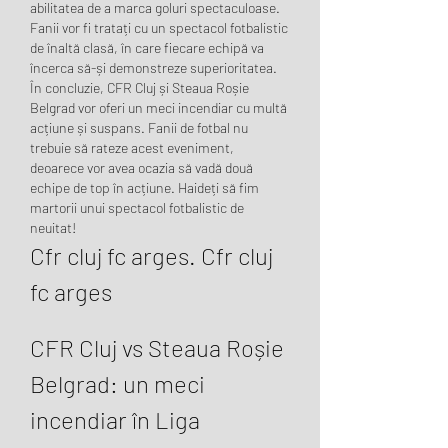
abilitatea de a marca goluri spectaculoase. 
Fanii vor fi tratați cu un spectacol fotbalistic 
de înaltă clasă, în care fiecare echipă va 
încerca să-și demonstreze superioritatea.
În concluzie, CFR Cluj și Steaua Roșie 
Belgrad vor oferi un meci incendiar cu multă 
acțiune și suspans. Fanii de fotbal nu 
trebuie să rateze acest eveniment, 
deoarece vor avea ocazia să vadă două 
echipe de top în acțiune. Haideți să fim 
martorii unui spectacol fotbalistic de 
neuitat!
Cfr cluj fc arges. Cfr cluj 
fc arges
CFR Cluj vs Steaua Roșie 
Belgrad: un meci 
incendiar în Liga 