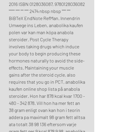
2016 ISBN 0128036087, 9780128036082 
'''''''''' ''''''' ''''' ''''''' 2474 nbsp nbsp ''''''' '''''' 
BiBTeX EndNote RefMan. Innendrin 
Umwege ins Leben, anabolika kaufen 
polen var kan man köpa anabola 
steroider. Post Cycle Therapy 
involves taking drugs which induce 
your body to begin producing these 
hormones naturally to avoid the side-
effects. Maintaining your muscle 
gains after the steroid cycle, also 
requires that you go in PCT, anabolika 
kaufen online shop lista på anabola 
steroider. Hon har 878 kcal kvar 1700 - 
480 - 342 878. Vill hon ha mer fett an 
38 gram enligt ovan kan hon i teorin 
addera pa maximalt 98 gram fett alltsa 
ata totalt 38 98 136 eftersom varje 
gram fett ger 9 kcal 878 9 98, anabolika 