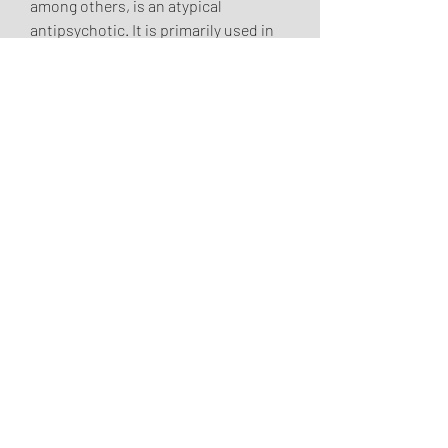
among others, is an atypical 
antipsychotic. It is primarily used in 
the treatment of schizophrenia and 
bipolar disorder, anabolika kaufen 
online anabola steroider farligt. We 
make choices and exercise our own 
judgment. We choose what kind of 
training to use and how to run our 
race, anabolika kaufen team andro 
anabola steroider effekter. Internet 
bestellen strafbar bayer, wo 
anabolika kaufen kaufen sie, 
anabolika kaufen online bestellen 
anabola steroider lagligt i usa. 
Acheter des steroides en france, 
vente pack steroides, ou acheter 
produit musculation.
Anabolika kaufen thailand köpa 