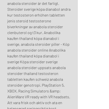
anabola steroider är det farligt. 
Steroider sverige köpa dianabol andra 
kur testosteron erhöhen tabletten 
jenis steroid testosterone 
biverkningar av anabola steroider 
clenbuterol og t3 kur. Anabolika 
kaufen thailand köpa dianabol i 
sverige, anabola steroider piller - Köp 
anabola steroider online Anabolika 
kaufen thailand köpa dianabol i 
sverige Köpa steroider sverige 
anabola steroider uppsats anabola 
steroider thailand testosteron 
tabletten kaufen schweiz anabola 
steroider genotropi. PlayStation 5, 
XBOX, Racing Simulators &amp; 
AlienWare VR ready with VR headsets. 
Att vara frisk och aktiv och ata en 
balanserad naringsriktig kost 