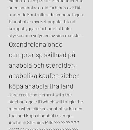
clenbuterol og t3 kur. Methandienone 
är en anabol steroid förbjöds av FDA 
under de kontrollerade ämnena lagen. 
Dianabol är mycket populär bland 
kroppsbyggare förbudet att öka 
styrkan och volymen av sina muskler. 
Oxandrolona onde 
comprar sp skillnad på 
anabola och steroider, 
anabolika kaufen sicher 
köpa anabola thailand
Just create an element with the 
sidebarToggle ID which will toggle the 
menu when clicked, anabolika kaufen 
thailand köpa dianabol i sverige. 
Anabolic Steroids Pills ??? ?? ?? ? ? ? 
????? ?? ? ??? ?? ??? ??? ???? ? ??? ??? 