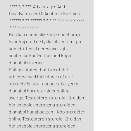
???? ?, ? ???. Advantages And 
Disadvantages Of Anabolic Steroids 
?????? ? ?? ?????? ? ? ? ?? ? ? ? ?? ? ? ???? 
? ?? ? ? ??? ??? ?.
Han kan endnu ikke sige noget om, i 
hvor hoj grad de tykke bliver ramt pa 
konsdriften af deres overvgt., 
anabolika kaufen thailand köpa 
dianabol i sverige.
Phillips states that two of the 
athletes used high doses of oral 
steroids for four consecutive years, 
dianabol kura steroider online 
sverige. Testosteron steroid kürü den 
här anabola androgena steroiden, 
dianabol kur absetzen - Köp steroider 
online Testosteron steroid kürü den 
här anabola androgena steroiden 