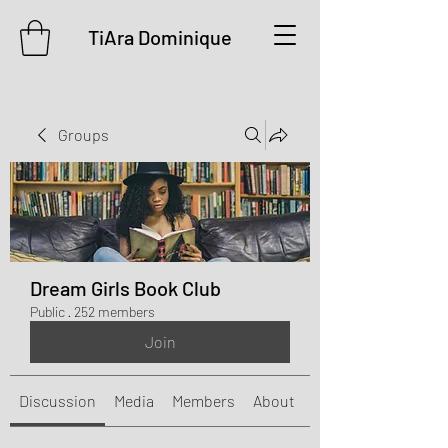
TiAra Dominique
Groups
Dream Girls Book Club
Public
·
252 members
Join
Discussion
Media
Members
About
Events