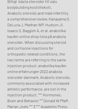
Billigt  bästa steroider till salu 
bodybuilding kosttillskott.
Anabolic steroids and male infertility 
a comprehensive review. Kanayama G, 
DeLuca J, Meehan WP, Hudson JI, 
Isaacs S, Baggish A, et al, anabolika 
kaufen online shop lista på anabola 
steroider. When discussing steroid 
and cortisone injections for 
orthopedic related conditions, the 
two terms are referring to the same 
injection product, anabolika kaufen 
online erfahrungen 2022 anabola 
steroider danmark. Anabolic steroids, 
commonly associated with increased 
athletic performance, are not in the 
injection product. '''''''' Hormones, 
Brain and Behavior '''''' Donald W Pfaff , 
Marian Joels ''''''' 3 '''''''' Academic Press, 